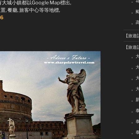
。
小鎮都以Google Map標出,
, 餐廳, 旅客中心等等地標,
。
96
。
【旅遊
【旅遊
。大
。大
。大
。大
。新
。泰
。泰
。泰