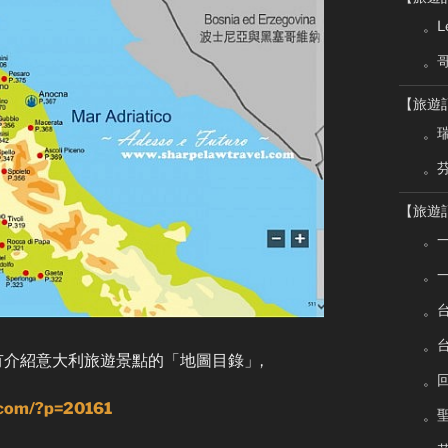
。Le
。
【旅遊
。瑞
。芬
【旅遊
。
。
。
。
有介紹意大利旅遊景點的「地圖目錄」,
。
.com/?p=20161
。