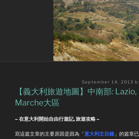
Posted
September 14, 2013
b
on
【義大利旅遊地圖】中南部: Lazio, Moli
Marche大區
– 在意大利開始自由行遊記, 旅遊攻略 –
寫這篇文章的主要原因是因為「
意大利主目錄
」的篇章已