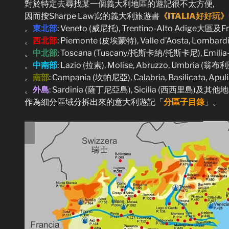
對於特定去尋找某一個義大利地區的遊記很不太方便,
因而按Sharpe Law寫的義大利旅遊書
《ITALIA好好玩》
。
東北部
: Veneto (威尼托), Trentino-Alto Adige大區及Fri
。
西北部
: Piemonte (皮埃蒙特), Valle d’Aosta, Lomb
。
中北部
: Toscana (Tuscany/托斯卡納/托斯卡尼), Emil
。
中南部
: Lazio (拉素), Molise, Abruzzo, Umbria (
。
南部
: Campania (坎帕尼亞), Calabria, Basilicata, Apu
。
外島
: Sardinia (薩丁尼亞島), Sicilia (西西里島)及
作為細分區域分拆出來的意大利遊記「
分區子目錄
」。