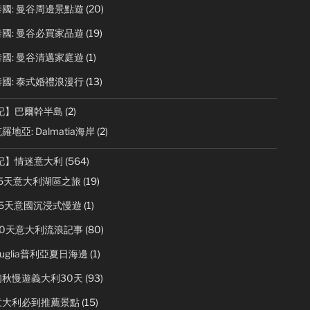
國: 曼谷周邊景點遊
(20)
國: 曼谷必買家品遊
(19)
國: 曼谷清邁家庭遊
(1)
國: 泰式婚禮浪漫行
(13)
記】巴爾幹半島
(2)
羅地亞: Dalmatia海岸
(2)
記】情迷意大利
(564)
15天意大利湖區之旅
(19)
25天意國沉浸式慢遊
(1)
50天意大利流浪記事
(80)
uglia普利亞夏日海邊
(1)
初秋慢遊義大利30天
(93)
意大利必到推薦景點
(15)