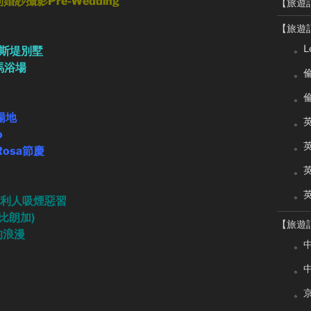
大利婚紗攝影Pre-Wedding
【旅遊
【旅遊
。L
利艾斯堤別墅
羅馬浴場
。倫
。倫
婚場地
。
o
。
Rosa節慶
。
。英
 意大利人吸煙惡習
史比朗加)
【旅遊
的浪漫
。中
。中
。京