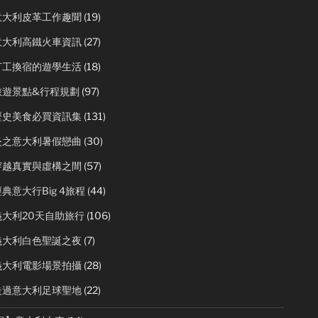
意大利皮革工作趣聞
(19)
意大利高鐵火車資訊
(27)
打工換宿的遊學生活
(18)
旅遊景點&行程規劃
(97)
歷史美食必買資訊集
(131)
炎之意大利暑假戀曲
(30)
穿越真實與虛構之間
(57)
典意大行Big 4旅程
(44)
義大利20天自助旅行
(106)
義大利白色聖誕之夜
(7)
義大利電影場景拍攝
(28)
走過意大利足球聖地
(22)