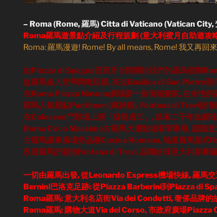
– Roma (Rome, 羅馬) Citta di Vaticano (Vatican City
Roma羅馬遊景點介紹及行程規劃 (意大利蜜月自助遊攻略
Roma: 羅馬漫遊! Rome! By all means, Rome! 我又再回
由Piazza di Spagna西班牙台階開始我們的羅馬假期Roman
從羅馬進入梵蒂岡教廷國, 來去Basilica di San Pietro
在Roma Piazza Navona廣場當一個街頭畫家, 在
羅馬人氣景點Pantheon (萬神殿), Fontana di Trevi
在Colosseo鬥獸場上演「猛龍過江」, 舐著二千年血腥味
Roma Circo Massimo古羅馬大運動場看軍事展, 認識意大利
古羅馬議事廣場旁品嚐Cucina Romana, 地道羅馬菜式Fettu
夜遊羅馬許願池Fontana di Trevi, 品嚐好味意大利菜餐廳Viner
一切由羅馬出發, 從Leonardo Express機場快線, 羅馬交通通行
Bernini巴洛克足跡: 從Piazza Barberini到Piazza di
Roma羅馬: 意大利名店街Via dei Condotti, 奢侈品牌
Roma羅馬: 購物大道Via del Corso, 市政府廣場Piazza C