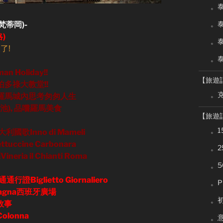
。泰
。泰
, 梵蒂岡)-
)
。泰
來了!
。泰
 Holiday!!
【旅遊
聖伯多祿大教堂!!
。克
永恆的羅馬城內思考匆匆人生
(許願池), 品嚐羅馬美食
【旅遊
。
國歌Inno di Mameli
ccine Carbonara
。
ia il Chianti Roma
。
證Biglietto Giornaliero
。P
 Spagna西班牙廣場
。
的故事
olonna
。