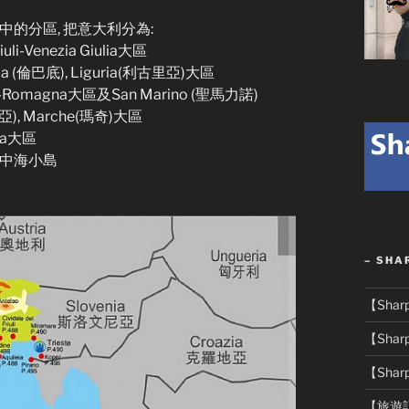
中的分區, 把意大利分為:
uli-Venezia Giulia大區
ardia (倫巴底), Liguria(利古里亞)大區
ia-Romagna大區及San Marino (聖馬力諾)
翁布利亞), Marche(瑪奇)大區
lia大區
其他地中海小島
– SHA
【Sha
【Sha
【Sha
【旅遊