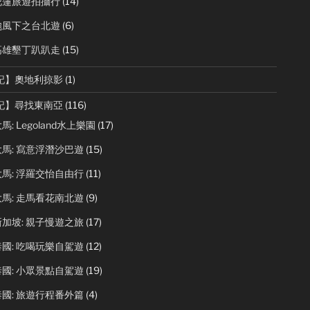
花蓮旅遊拍攝行
(14)
颱風下之台北遊
(6)
高雄墾丁趴趴走
(15)
記】奧地利掠影
(1)
記】尋找東南亞
(116)
馬: Legoland水上樂園
(17)
馬: 寫意浮潛沙巴遊
(15)
馬: 浮羅交怡自由行
(11)
馬: 走馬看花南北遊
(9)
加坡: 親子慢遊之旅
(17)
國: 吃喝玩樂自駕遊
(12)
國: 小眾景點自駕遊
(19)
國: 旅遊行程番外篇
(4)