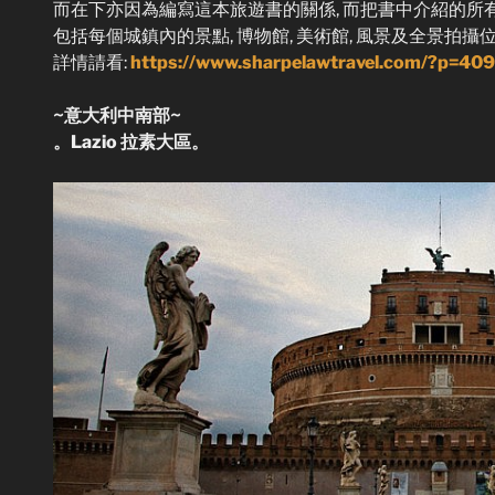
而在下亦因為編寫這本旅遊書的關係, 而把書中介紹的所有大城
包括每個城鎮內的景點, 博物館, 美術館, 風景及全景拍攝位置
詳情請看:
https://www.sharpelawtravel.com/?p=40
~意大利中南部~
。Lazio 拉素大區。