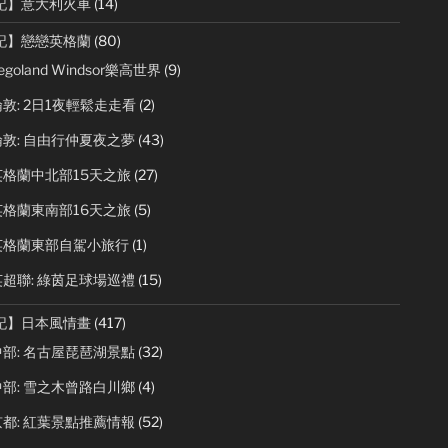
記】意大利火車
(14)
記】戀戀英格蘭
(80)
egoland Windsor樂高世界
(9)
敦: 2日1夜輕鬆走走看
(2)
敦: 自由行仲夏夜之夢
(43)
英格蘭中北部15天之旅
(27)
英格蘭東南部16天之旅
(5)
英格蘭東部自駕小旅行
(1)
超聯: 綠茵足球場巡禮
(15)
記】日本風情畫
(417)
部: 名古屋琵琶湖景點
(32)
部: 雪之木曾路白川鄉
(4)
都: 紅葉景點推薦情報
(52)