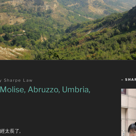
– SHA
y
Sharpe Law
se, Abruzzo, Umbria,
經太長了,