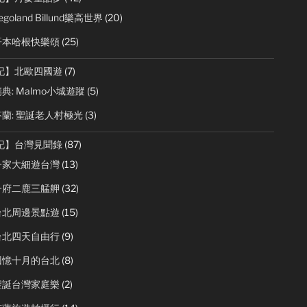
goland Billund樂高世界
(20)
哥本哈根快樂頌
(25)
記】北歐四國遊
(7)
典: Malmo小城遊蹤
(5)
蘭: 聖誕老人村極光
(3)
記】台灣見聞錄
(87)
一家大細遊台灣
(13)
一府二鹿三艋舺
(32)
台北周邊景點遊
(15)
台北四天自由行
(9)
回憶十月的台北
(8)
聖誕台灣家庭樂
(2)