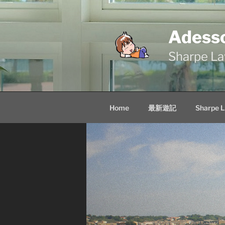
Skip
to
content
Adess
Sharpe
Home
最新遊記
Sharpe