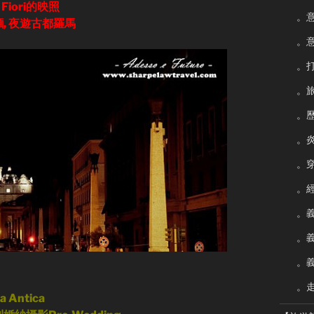
 Fiori的映照
。
利麵, 夜遊古都羅馬
。
。
。
。
。
。
。經
。
。
。
。
Antica