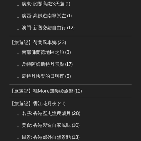
。廣東: 韶關高鐵3天遊
(1)
。廣西: 高鐵遊南寧崇左
(1)
。澳門: 新舊交錯自由行
(12)
【旅遊記】荷蘭風車鄉
(23)
。南部佛蘭德地區之旅
(3)
。反轉阿姆斯特丹景點
(17)
。鹿特丹快樂的日與夜
(8)
【旅遊記】轆More無障礙旅遊
(12)
【旅遊記】香江花月夜
(41)
。名勝: 香港歷史漁農歲月
(28)
。美食: 香港製造自家風味
(10)
。風景: 香港郊外自然景點
(13)