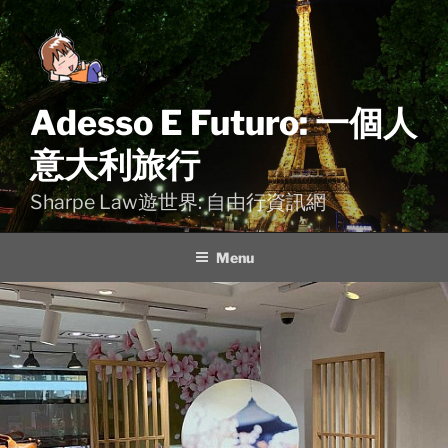
Skip
to
content
Adesso E Futuro: 一個人
意大利旅行
Sharpe Law遊世界: 自由行資訊網
Menu