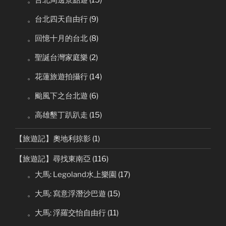
。台北周邊景點遊
(15)
。台北四天自由行
(9)
。回憶十月的台北
(8)
。聖誕台灣家庭樂
(2)
。花蓮旅遊拍攝行
(14)
。颱風下之台北遊
(6)
。高雄墾丁趴趴走
(15)
【旅遊記】奧地利掠影
(1)
【旅遊記】尋找東南亞
(116)
。大馬: Legoland水上樂園
(17)
。大馬: 寫意浮潛沙巴遊
(15)
。大馬: 浮羅交怡自由行
(11)