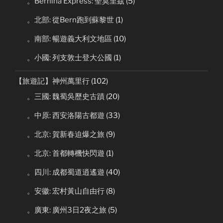
。Bernina Express: 聖莫里茲
(5)
。北部: 從Bern跑到蘇黎世
(1)
。南部: 暢遊義大利文地區
(10)
。小國: 列支敦士登大公國
(1)
【旅遊記】神州萬里行
(102)
。三國: 魏蜀吳歷史古蹟
(20)
。中原: 西安洛陽古都遊
(33)
。北京: 賀新春迫爆之旅
(9)
。北京: 首都轉機快閃遊
(1)
。四川: 成都蜀道逍遙遊
(40)
。安徽: 宏村黃山自由行
(8)
。廣東: 廣州3日2夜之旅
(5)