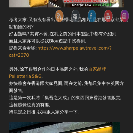
考考大家, 又有沒有看出這些櫻花產品相片, 是在那個京都景
點拍攝的咧?
好困難嗎? 其實不會, 在我之前的日本遊記中都有介紹到,
而且大家亦可以從我Blog遊記中找得到,
記得來看看喲:
https://www.sharpelawtravel.com/?
cat=2070
另外, 除了跟我合作的日本品牌之外, 我的
自家品牌
Pelletteria S&G
,
亦快將會在香港跟大家見面, 而在之前, 我都只集中在英國方
面發售,
這是第一次我將「集吾之大成」的東西回來香港發售販賣,
這種感覺也真的有趣,
待決定之日後, 我再跟大家分享一下。