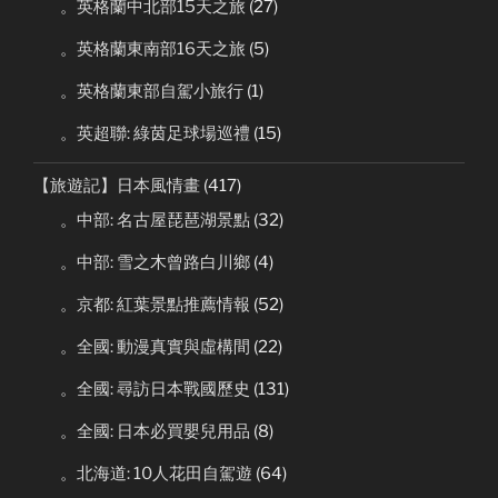
。英格蘭中北部15天之旅
(27)
。英格蘭東南部16天之旅
(5)
。英格蘭東部自駕小旅行
(1)
。英超聯: 綠茵足球場巡禮
(15)
【旅遊記】日本風情畫
(417)
。中部: 名古屋琵琶湖景點
(32)
。中部: 雪之木曾路白川鄉
(4)
。京都: 紅葉景點推薦情報
(52)
。全國: 動漫真實與虛構間
(22)
。全國: 尋訪日本戰國歷史
(131)
。全國: 日本必買嬰兒用品
(8)
。北海道: 10人花田自駕遊
(64)