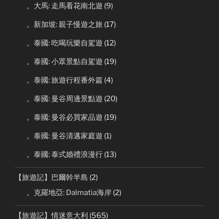
。大馬: 走馬看花南北遊
(9)
。新加坡: 親子慢遊之旅
(17)
。泰國: 吃喝玩樂自駕遊
(12)
。泰國: 小眾景點自駕遊
(19)
。泰國: 旅遊行程番外篇
(4)
。泰國: 曼谷周邊景點遊
(20)
。泰國: 曼谷必買家品遊
(19)
。泰國: 曼谷清邁家庭遊
(1)
。泰國: 泰式婚禮浪漫行
(13)
【旅遊記】巴爾幹半島
(2)
。克羅地亞: Dalmatia海岸
(2)
【旅遊記】情迷意大利
(565)