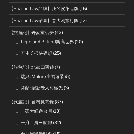
【Sharpe Law品牌】我的皮革品牌
(16)
【Sharpe Law帶團】意大利旅行團
(12)
【旅遊記】丹麥童話夢
(42)
。Legoland Billund樂高世界
(20)
。哥本哈根快樂頌
(25)
【旅遊記】北歐四國遊
(7)
。瑞典: Malmo小城遊蹤
(5)
。芬蘭: 聖誕老人村極光
(3)
【旅遊記】台灣見聞錄
(87)
。一家大細遊台灣
(13)
。一府二鹿三艋舺
(32)