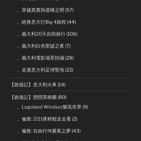
。穿越真實與虛構之間
(57)
。經典意大行Big 4旅程
(44)
。義大利20天自助旅行
(106)
。義大利白色聖誕之夜
(7)
。義大利電影場景拍攝
(28)
。走過意大利足球聖地
(22)
【旅遊記】意大利火車
(14)
【旅遊記】戀戀英格蘭
(80)
。Legoland Windsor樂高世界
(9)
。倫敦: 2日1夜輕鬆走走看
(2)
。倫敦: 自由行仲夏夜之夢
(43)