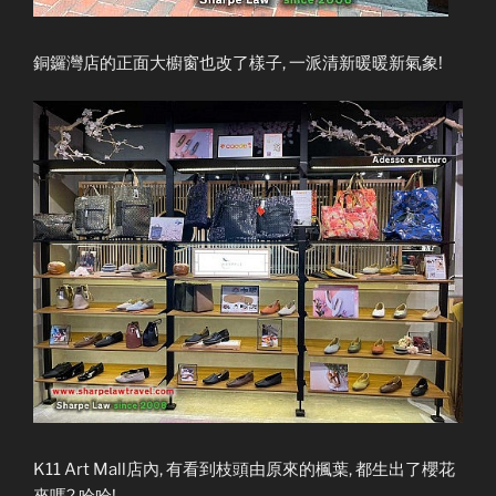
銅鑼灣店的正面大櫥窗也改了樣子, 一派清新暖暖新氣象!
K11 Art Mall店內, 有看到枝頭由原來的楓葉, 都生出了櫻花
來嗎? 哈哈!