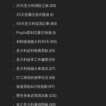
。15天意大利湖區之旅
(20)
。25天意國沉浸式慢遊
(1)
。50天意大利流浪記事
(80)
。Puglia普利亞夏日海邊
(1)
。初秋慢遊義大利30天
(93)
。意大利必到推薦景點
(15)
。意大利皮革工作趣聞
(19)
。意大利高鐵火車資訊
(27)
。打工換宿的遊學生活
(18)
。旅遊景點&行程規劃
(97)
。歷史美食必買資訊集
(131)
。炎之意大利暑假戀曲
(30)