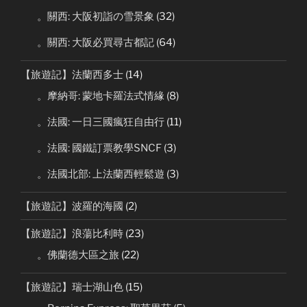
。關西: 大阪初詣の雪景象
(32)
。關西: 大阪必買尋古都記
(64)
【旅遊記】法蘭西多士
(14)
。摩納哥: 蒙地卡羅法式情緣
(8)
。法國: 一日三國瘋狂自由行
(11)
。法國: 國鐵訂票教學SNCF
(3)
。法國北部: 上法蘭西輕鬆遊
(3)
【旅遊記】波羅的海國
(2)
【旅遊記】浪蕩比利時
(23)
。佛蘭德大區之旅
(22)
【旅遊記】瑞士湖山色
(15)