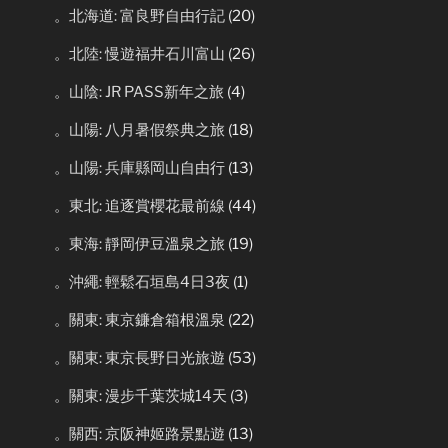
。北海道: 富良野自由行記
(20)
。北陸: 慢遊福井石川富山
(26)
。山陰: JR PASS新年之旅
(4)
。山陽: 八月暑假祭典之旅
(18)
。山陽: 兵庫縣岡山自由行
(13)
。東北: 追逐賞櫻花最前線
(44)
。東海: 靜岡伊豆溫泉之旅
(19)
。沖繩: 輕鬆石垣島4日3夜
(1)
。關東: 東京鐮倉箱根溫泉
(22)
。關東: 東京長野日光旅遊
(53)
。關東: 漫步千葉茨城14天
(3)
。關西: 京阪神姬路景點遊
(13)