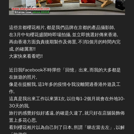
這些京都櫻花相片, 都是我們品牌在京都的產品攝影師,
在3月中旬櫻花盛開時即場拍攝, 並立即挑選好傳來香港,
再由香港方面負責後期製作及佈置, 不消1個月的時間內完
成, 的確厲害!!
大家快來看看吧!!
近日我Facebook不時彈些「回憶」出來, 而我的大多都是
在旅遊的照片,
像是在提醒我, 這1年多的疫情令我沒離開過香港外遊及工
作,
這真是我出來工作以來第1次, 以往每1-2個月就會在外地10-
30天的我,
旅行的感覺好似好遙遠, 的確是久違了, 就只好在店舖裝飾佈
置上多花心思,
看到櫻花相片以為自己到了日本, 所謂「睇左當去左」, 以解