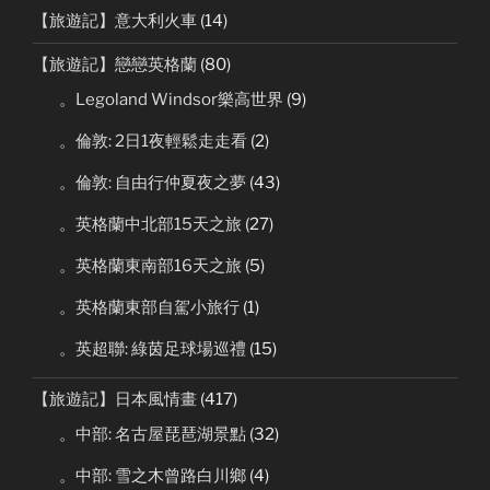
【旅遊記】意大利火車
(14)
【旅遊記】戀戀英格蘭
(80)
。Legoland Windsor樂高世界
(9)
。倫敦: 2日1夜輕鬆走走看
(2)
。倫敦: 自由行仲夏夜之夢
(43)
。英格蘭中北部15天之旅
(27)
。英格蘭東南部16天之旅
(5)
。英格蘭東部自駕小旅行
(1)
。英超聯: 綠茵足球場巡禮
(15)
【旅遊記】日本風情畫
(417)
。中部: 名古屋琵琶湖景點
(32)
。中部: 雪之木曾路白川鄉
(4)