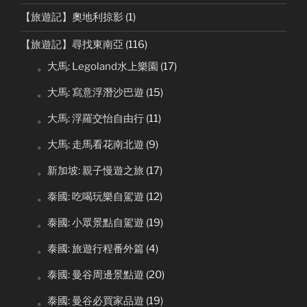
【旅遊記】奧地利掠影
(1)
【旅遊記】尋找東南亞
(116)
。大馬: Legoland水上樂園
(17)
。大馬: 寫意浮潛沙巴遊
(15)
。大馬: 浮羅交怡自由行
(11)
。大馬: 走馬看花南北遊
(9)
。新加坡: 親子慢遊之旅
(17)
。泰國: 吃喝玩樂自駕遊
(12)
。泰國: 小眾景點自駕遊
(19)
。泰國: 旅遊行程番外篇
(4)
。泰國: 曼谷周邊景點遊
(20)
。泰國: 曼谷必買家品遊
(19)