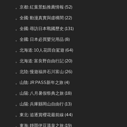
。京都: 紅葉景點推薦情報
(52)
。全國: 動漫真實與虛構間
(22)
。全國: 尋訪日本戰國歷史
(131)
。全國: 日本必買嬰兒用品
(8)
。北海道: 10人花田自駕遊
(64)
。北海道: 富良野自由行記
(20)
。北陸: 慢遊福井石川富山
(26)
。山陰: JR PASS新年之旅
(4)
。山陽: 八月暑假祭典之旅
(18)
。山陽: 兵庫縣岡山自由行
(13)
。東北: 追逐賞櫻花最前線
(44)
。東海: 靜岡伊豆溫泉之旅
(19)