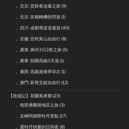
。北京: 賀新春迫爆之旅
(9)
。北京: 首都轉機快閃遊
(1)
。四川: 成都蜀道逍遙遊
(40)
。安徽: 宏村黃山自由行
(8)
。廣東: 廣州3日2夜之旅
(5)
。廣東: 韶關高鐵3天遊
(1)
。廣西: 高鐵遊南寧崇左
(1)
。澳門: 新舊交錯自由行
(12)
【旅遊記】荷蘭風車鄉
(23)
。南部佛蘭德地區之旅
(3)
。反轉阿姆斯特丹景點
(17)
。鹿特丹快樂的日與夜
(8)