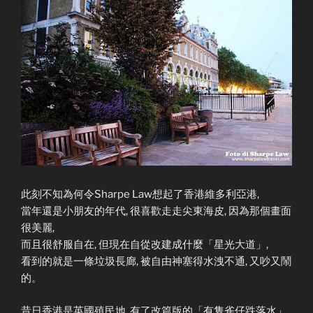
此刻不知為何令Sharpe Law想起了香港維多利亞港,
當年還是小朋友的年代, 很喜歡走走尖東海皮, 因為那個畫面
很美麗,
而且很舒服自在, 但現在自從改建成什麼「星光大道」,
看到的就是一條垃圾長廊, 被自由神塞得水洩不通, 又吵又鬧
的。
昔日香港是英國殖民地, 有了改篇版的「有隻雀仔跌落水」,