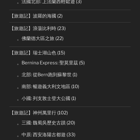
。法國北部: 上法蘭西輕鬆遊
(3)
【旅遊記】波羅的海國
(2)
【旅遊記】浪蕩比利時
(23)
。佛蘭德大區之旅
(22)
【旅遊記】瑞士湖山色
(15)
。Bernina Express: 聖莫里茲
(5)
。北部: 從Bern跑到蘇黎世
(1)
。南部: 暢遊義大利文地區
(10)
。小國: 列支敦士登大公國
(1)
【旅遊記】神州萬里行
(102)
。三國: 魏蜀吳歷史古蹟
(20)
。中原: 西安洛陽古都遊
(33)