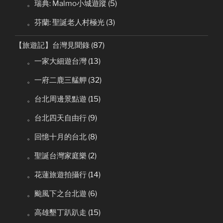
。瑞典: Malmo小城遊蹤
(5)
。芬蘭: 聖誕老人村極光
(3)
【旅遊記】台灣見聞錄
(87)
。一家大細遊台灣
(13)
。一府二鹿三艋舺
(32)
。台北周邊景點遊
(15)
。台北四天自由行
(9)
。回憶十月的台北
(8)
。聖誕台灣家庭樂
(2)
。花蓮旅遊拍攝行
(14)
。颱風下之台北遊
(6)
。高雄墾丁趴趴走
(15)