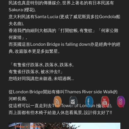
民謠也真是特別的傳播媒介, 世界上著名的有日本民謠有
Sakura (櫻花),
意大利民謠有Santa Lucia (更成了威尼斯貢多拉Gondola船
夫名曲),
香港我們由細到大都識的「打開蚊帳, 有隻蚊」「何家公雞
何家猜」,
而英國這首London Bridge is falling down亦是經典中的經
典, 改篇版本更是多如繁星。
「有隻雀仔跌落水, 跌落水, 跌落水,
有隻雀仔跌落水, 被水沖去!!」
您唔好同我講您未聽過, 未唱過啊…
從London Bridge開始有條叫Thames River side Walk的
河畔長廊,
從這裡可以一直走到去The Tower of London (倫敦塔),
而上面都有些木椅子給遊人休息看風景, 設計得太好了!!