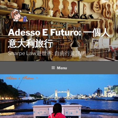
Skip
to
content
Adesso E Futuro: 一個人
意大利旅行
Sharpe Law遊世界: 自由行資訊網
Menu