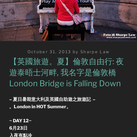
Posted
October 31, 2013
by
Sharpe Law
on
【英國旅遊。夏】倫敦自由行: 夜
遊泰晤士河畔, 我名字是倫敦橋
London Bridge is Falling Down
– 夏日暑期意大利及英國自助遊之旅遊記 –
。London in HOT Summer。
~ DAY 12~
6月23日
入夜有點冷