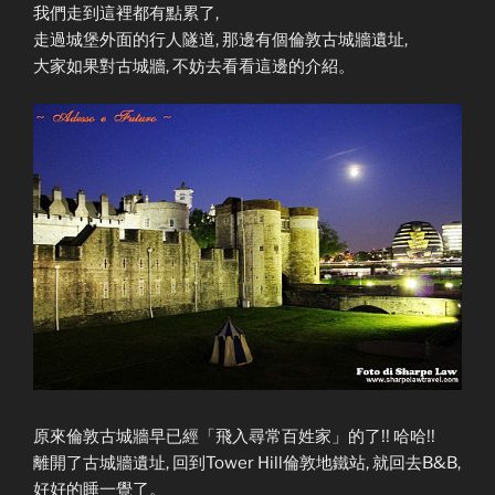
我們走到這裡都有點累了,
走過城堡外面的行人隧道, 那邊有個倫敦古城牆遺址,
大家如果對古城牆, 不妨去看看這邊的介紹。
原來倫敦古城牆早已經「飛入尋常百姓家」的了!! 哈哈!!
離開了古城牆遺址, 回到Tower Hill倫敦地鐵站, 就回去B&B,
好好的睡一覺了。