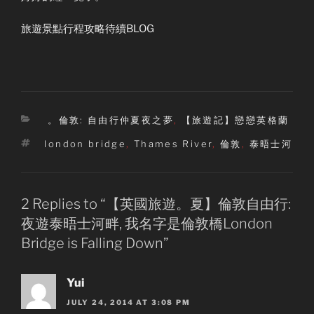
旅遊景點行程攻略待續BLOG
Categories
。倫敦: 自由行仲夏夜之夢
,
【旅遊記】戀戀英格蘭
Tags
london bridge
,
Thames River
,
倫敦
,
泰晤士河
2 Replies to “【英國旅遊。夏】倫敦自由行:
夜遊泰晤士河畔, 我名字是倫敦橋London
Bridge is Falling Down”
Yui
JULY 24, 2014 AT 3:08 PM