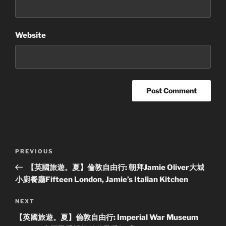
Website
Post
Previous
PREVIOUS
navigation
Post
【英國旅遊。夏】倫敦自由行: 朝拜Jamie Oliver大城
小廚餐廳Fifteen London, Jamie’s Italian Kitchen
Next
NEXT
Post
【英國旅遊。夏】倫敦自由行: Imperial War Museum