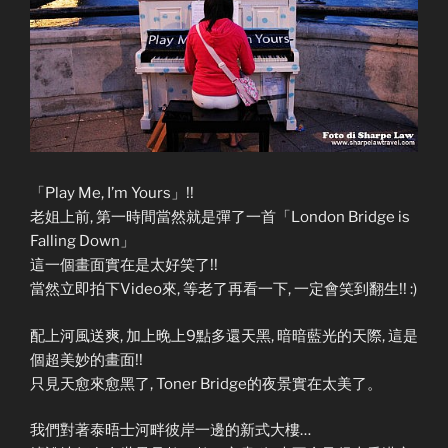
「Play Me, I’m Yours」!!
老姐上前, 第一時間當然就是彈了一首「London Bridge is
Falling Down」
這一個畫面實在是太好笑了!!
當然立即拍下Video來, 等老了再看一下, 一定會笑到翻生!! :)
配上河風送爽, 加上晚上9點多還天黑, 暗暗藍光的天際, 這是
個超美妙的畫面!!
只見天愈來愈黑了, Toner Bridge的夜景實在太美了。
我們對著泰晤士河畔彼岸一邊的新式大樓…