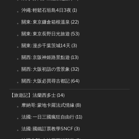
。沖繩: 輕鬆石垣島4日3夜
(1)
。關東: 東京鐮倉箱根溫泉
(22)
。關東: 東京長野日光旅遊
(53)
。關東: 漫步千葉茨城14天
(3)
。關西: 京阪神姬路景點遊
(13)
。關西: 大阪初詣の雪景象
(32)
。關西: 大阪必買尋古都記
(64)
【旅遊記】法蘭西多士
(14)
。摩納哥: 蒙地卡羅法式情緣
(8)
。法國: 一日三國瘋狂自由行
(11)
。法國: 國鐵訂票教學SNCF
(3)