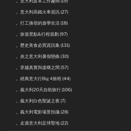
。意大利皮革工作趣聞
(19)
。意大利高鐵火車資訊
(27)
。打工換宿的遊學生活
(18)
。旅遊景點&行程規劃
(97)
。歷史美食必買資訊集
(131)
。炎之意大利暑假戀曲
(30)
。穿越真實與虛構之間
(57)
。經典意大行Big 4旅程
(44)
。義大利20天自助旅行
(106)
。義大利白色聖誕之夜
(7)
。義大利電影場景拍攝
(28)
。走過意大利足球聖地
(22)