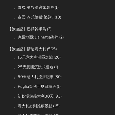
。泰國: 曼谷清邁家庭遊
(1)
。泰國: 泰式婚禮浪漫行
(13)
【旅遊記】巴爾幹半島
(2)
。克羅地亞: Dalmatia海岸
(2)
【旅遊記】情迷意大利
(565)
。15天意大利湖區之旅
(20)
。25天意國沉浸式慢遊
(1)
。50天意大利流浪記事
(80)
。Puglia普利亞夏日海邊
(1)
。初秋慢遊義大利30天
(93)
。意大利必到推薦景點
(15)