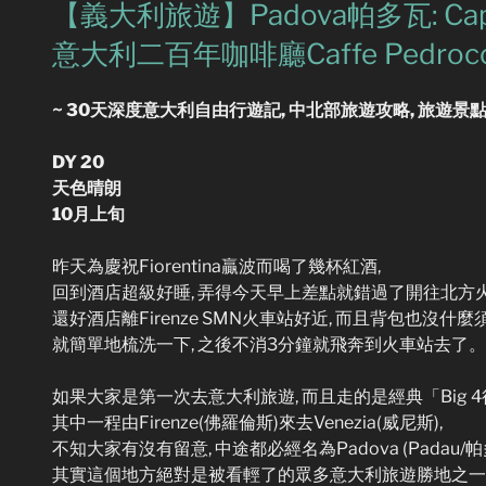
on
【義大利旅遊】Padova帕多瓦: Cappell
意大利二百年咖啡廳Caffe Pedrocc
~ 30天深度意大利自由行遊記, 中北部旅遊攻略, 旅遊景點
DY 20
天色晴朗
10月上旬
昨天為慶祝Fiorentina贏波而喝了幾杯紅酒,
回到酒店超級好睡, 弄得今天早上差點就錯過了開往北方火
還好酒店離Firenze SMN火車站好近, 而且背包也沒什麼
就簡單地梳洗一下, 之後不消3分鐘就飛奔到火車站去了。
如果大家是第一次去意大利旅遊, 而且走的是經典「Big 4行程」
其中一程由Firenze(佛羅倫斯)來去Venezia(威尼斯),
不知大家有沒有留意, 中途都必經名為Padova (Padau/
其實這個地方絕對是被看輕了的眾多意大利旅遊勝地之一