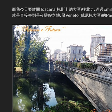
而我今天要離開Toscana(托斯卡納大區)往北走, 經過Emili
就是直接去到是夜駐腳之地, 屬Veneto (威尼托大區)的Pa