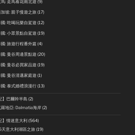
馬: 走馬看花南北遊
(9)
加坡: 親子慢遊之旅
(17)
國: 吃喝玩樂自駕遊
(12)
國: 小眾景點自駕遊
(19)
國: 旅遊行程番外篇
(4)
國: 曼谷周邊景點遊
(20)
國: 曼谷必買家品遊
(19)
國: 曼谷清邁家庭遊
(1)
國: 泰式婚禮浪漫行
(13)
記】巴爾幹半島
(2)
羅地亞: Dalmatia海岸
(2)
記】情迷意大利
(564)
15天意大利湖區之旅
(19)