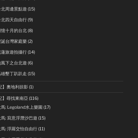
台北周邊景點遊
(15)
台北四天自由行
(9)
回憶十月的台北
(8)
聖誕台灣家庭樂
(2)
花蓮旅遊拍攝行
(14)
颱風下之台北遊
(6)
高雄墾丁趴趴走
(15)
記】奧地利掠影
(1)
記】尋找東南亞
(116)
馬: Legoland水上樂園
(17)
馬: 寫意浮潛沙巴遊
(15)
馬: 浮羅交怡自由行
(11)