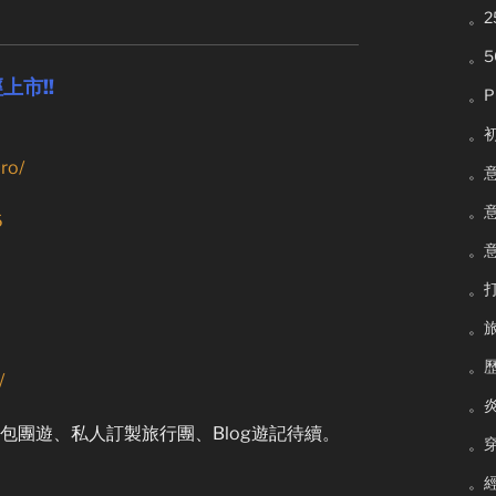
。
。
上市!!
。P
。
ro/
。
。
6
。
。
。
。
/
。
團遊、私人訂製旅行團、Blog遊記待續。
。
。經