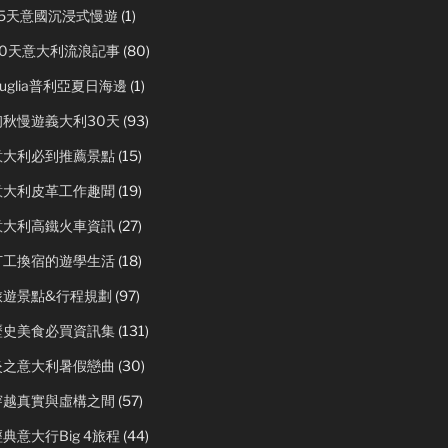
25天意國沉浸式慢遊
(1)
50天意大利流浪記事
(80)
uglia普利亞夏日海邊
(1)
初秋慢遊義大利30天
(93)
意大利必到推薦景點
(15)
意大利皮革工作趣聞
(19)
意大利高鐵火車資訊
(27)
打工換宿的遊學生活
(18)
旅遊景點&行程規劃
(97)
歷史美食必買資訊集
(131)
炎之意大利暑假戀曲
(30)
穿越真實與虛構之間
(57)
典意大行Big 4旅程
(44)