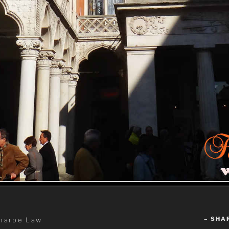
– SHA
harpe Law