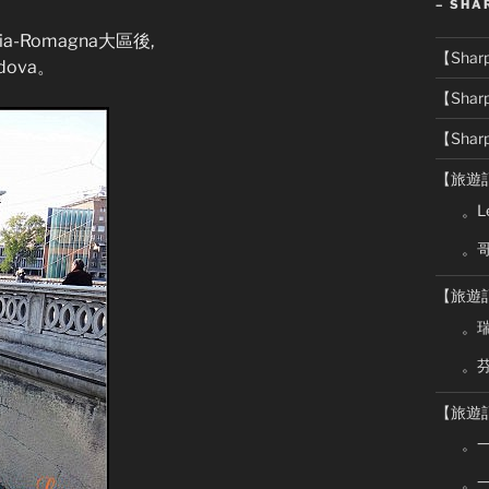
– SHA
a-Romagna大區後,
【Sha
dova。
【Sha
【Sha
【旅遊
。Le
。
【旅遊
。瑞
。芬
【旅遊
。
。