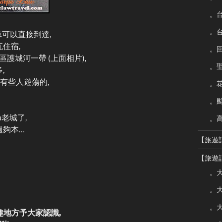
。
。
車可以直接到達,
瓦住宿,
。
區護城河一帶 (上面相片),
。
,
常有些人遊蕩的,
。
。
a老城了,
。
過夠本…
【旅遊
【旅遊
。大
。大
。大
趣地方予大家認識,