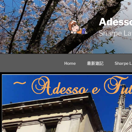
Skip
to
content
Adess
Sharpe
Home
最新遊記
Sharpe