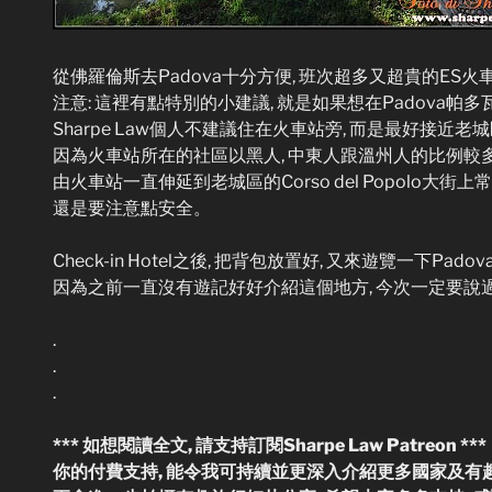
從佛羅倫斯去Padova十分方便, 班次超多又超貴的ES火
注意: 這裡有點特別的小建議, 就是如果想在Padova帕多
Sharpe Law個人不建議住在火車站旁, 而是最好接近老城
因為火車站所在的社區以黑人, 中東人跟溫州人的比例較多
由火車站一直伸延到老城區的Corso del Popolo大街上
還是要注意點安全。
Check-in Hotel之後, 把背包放置好, 又來遊覽一下Padov
因為之前一直沒有遊記好好介紹這個地方, 今次一定要說
.
.
.
*** 如想閱讀全文, 請支持訂閱Sharpe Law Patreon ***
你的付費支持, 能令我可持續並更深入介紹更多國家及有