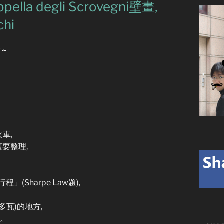
a degli Scrovegni壁畫,
hi
 ~
車,
須要整理,
(Sharpe Law題),
帕多瓦)的地方,
。