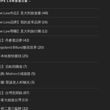
RPE LAW旅遊目錄 –
rpe Law作品】意大利旅遊書
(48)
rpe Law品牌】我的皮革品牌
(16)
rpe Law帶團】意大利旅行團
(12)
記】丹麥童話夢
(42)
goland Billund樂高世界
(20)
哥本哈根快樂頌
(25)
記】北歐四國遊
(7)
典: Malmo小城遊蹤
(5)
蘭: 聖誕老人村極光
(3)
記】台灣見聞錄
(87)
一家大細遊台灣
(13)
一府二鹿三艋舺
(32)