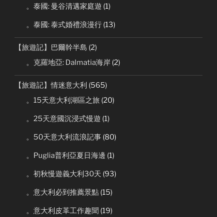
。泰國: 曼谷清邁家庭遊
(1)
。泰國: 泰式婚禮浪漫行
(13)
【旅遊記】巴爾幹半島
(2)
。克羅地亞: Dalmatia海岸
(2)
【旅遊記】情迷意大利
(565)
。15天意大利湖區之旅
(20)
。25天意國沉浸式慢遊
(1)
。50天意大利流浪記事
(80)
。Puglia普利亞夏日海邊
(1)
。初秋慢遊義大利30天
(93)
。意大利必到推薦景點
(15)
。意大利皮革工作趣聞
(19)