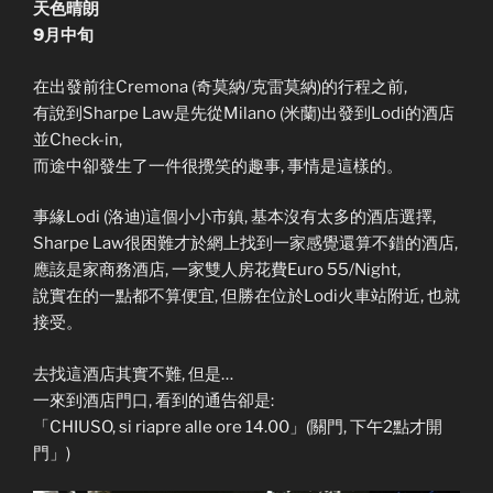
天色晴朗
9月中旬
在出發前往Cremona (奇莫納/克雷莫納)的行程之前,
有說到Sharpe Law是先從Milano (米蘭)出發到Lodi的酒店
並Check-in,
而途中卻發生了一件很攪笑的趣事, 事情是這樣的。
事緣Lodi (洛迪)這個小小市鎮, 基本沒有太多的酒店選擇,
Sharpe Law很困難才於網上找到一家感覺還算不錯的酒店,
應該是家商務酒店, 一家雙人房花費Euro 55/Night,
說實在的一點都不算便宜, 但勝在位於Lodi火車站附近, 也就
接受。
去找這酒店其實不難, 但是…
一來到酒店門口, 看到的通告卻是:
「CHIUSO, si riapre alle ore 14.00」(關門, 下午2點才開
門」)