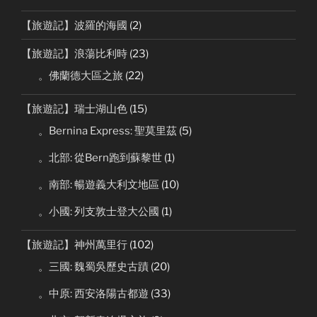
【旅遊記】波羅的海國
(2)
【旅遊記】浪蕩比利時
(23)
。佛蘭德大區之旅
(22)
【旅遊記】瑞士湖山色
(15)
。Bernina Express: 聖莫里茲
(5)
。北部: 從Bern跑到蘇黎世
(1)
。南部: 暢遊義大利文地區
(10)
。小國: 列支敦士登大公國
(1)
【旅遊記】神州萬里行
(102)
。三國: 魏蜀吳歷史古蹟
(20)
。中原: 西安洛陽古都遊
(33)