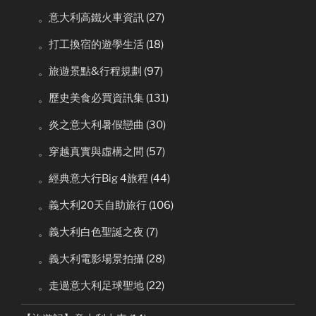
。意大利高鐵火車資訊
(27)
。打工換宿的遊學生活
(18)
。旅遊景點&行程規劃
(97)
。歷史美食必買資訊集
(131)
。炎之意大利暑假戀曲
(30)
。穿越真實與虛構之間
(57)
。經典意大行Big 4旅程
(44)
。義大利20天自助旅行
(106)
。義大利白色聖誕之夜
(7)
。義大利電影場景拍攝
(28)
。走過意大利足球聖地
(22)