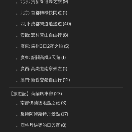
。北京: 賀新春迫爆之旅
(9)
。北京: 首都轉機快閃遊
(1)
。四川: 成都蜀道逍遙遊
(40)
。安徽: 宏村黃山自由行
(8)
。廣東: 廣州3日2夜之旅
(5)
。廣東: 韶關高鐵3天遊
(1)
。廣西: 高鐵遊南寧崇左
(1)
。澳門: 新舊交錯自由行
(12)
【旅遊記】荷蘭風車鄉
(23)
。南部佛蘭德地區之旅
(3)
。反轉阿姆斯特丹景點
(17)
。鹿特丹快樂的日與夜
(8)