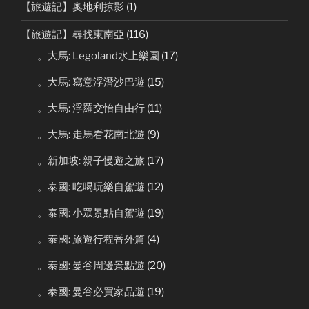
【旅遊記】奧地利掠影
(1)
【旅遊記】尋找東南亞
(116)
。大馬: Legoland水上樂園
(17)
。大馬: 寫意浮潛沙巴遊
(15)
。大馬: 浮羅交怡自由行
(11)
。大馬: 走馬看花南北遊
(9)
。新加坡: 親子慢遊之旅
(17)
。泰國: 吃喝玩樂自駕遊
(12)
。泰國: 小眾景點自駕遊
(19)
。泰國: 旅遊行程番外篇
(4)
。泰國: 曼谷周邊景點遊
(20)
。泰國: 曼谷必買家品遊
(19)