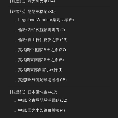
【旅遊記】意大利火車
(14)
【旅遊記】戀戀英格蘭
(80)
。Legoland Windsor樂高世界
(9)
。倫敦: 2日1夜輕鬆走走看
(2)
。倫敦: 自由行仲夏夜之夢
(43)
。英格蘭中北部15天之旅
(27)
。英格蘭東南部16天之旅
(5)
。英格蘭東部自駕小旅行
(1)
。英超聯: 綠茵足球場巡禮
(15)
【旅遊記】日本風情畫
(417)
。中部: 名古屋琵琶湖景點
(32)
。中部: 雪之木曾路白川鄉
(4)