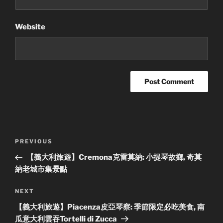
Website
Post
Previous
PREVIOUS
navigation
Post
【義大利旅遊】Cremona克雷莫納: 小提琴故鄉, 奇莫
納老城市集景點
Next
NEXT
Post
【義大利旅遊】Piacenza皮亞琴察: 季節限定必吃美食, 南
瓜意大利雲吞Tortelli di Zucca