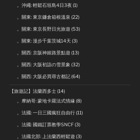
。沖繩: 輕鬆石垣島4日3夜
(1)
。關東: 東京鐮倉箱根溫泉
(22)
。關東: 東京長野日光旅遊
(53)
。關東: 漫步千葉茨城14天
(3)
。關西: 京阪神姬路景點遊
(13)
。關西: 大阪初詣の雪景象
(32)
。關西: 大阪必買尋古都記
(64)
【旅遊記】法蘭西多士
(14)
。摩納哥: 蒙地卡羅法式情緣
(8)
。法國: 一日三國瘋狂自由行
(11)
。法國: 國鐵訂票教學SNCF
(3)
。法國北部: 上法蘭西輕鬆遊
(3)