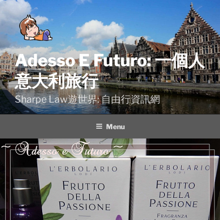
Skip
to
content
Adesso E Futuro: 一個人
意大利旅行
Sharpe Law遊世界: 自由行資訊網
Menu