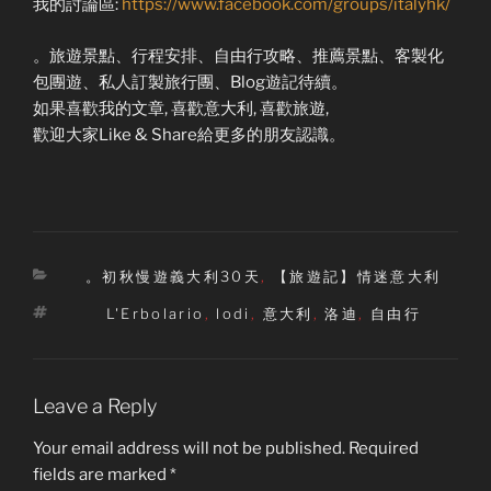
我的討論區:
https://www.facebook.com/groups/italyhk/
。旅遊景點、行程安排、自由行攻略、推薦景點、客製化
包團遊、私人訂製旅行團、Blog遊記待續。
如果喜歡我的文章, 喜歡意大利, 喜歡旅遊,
歡迎大家Like & Share給更多的朋友認識。
Categories
。初秋慢遊義大利30天
,
【旅遊記】情迷意大利
Tags
L'Erbolario
,
lodi
,
意大利
,
洛迪
,
自由行
Leave a Reply
Your email address will not be published.
Required
fields are marked
*