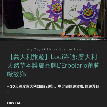
Posted
July 29, 2016
by
Sharpe Law
on
【義大利旅遊】Lodi洛迪: 意大利
天然草本護膚品牌L’Erbolario蕾莉
歐故鄉
~
30天
深度
意大利自由行遊記。中北部旅遊攻略, 旅遊景點
~
DAY 04