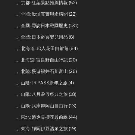
。京都: 紅葉景點推薦情報
(52)
。全國: 動漫真實與虛構間
(22)
。全國: 尋訪日本戰國歷史
(131)
。全國: 日本必買嬰兒用品
(8)
。北海道: 10人花田自駕遊
(64)
。北海道: 富良野自由行記
(20)
。北陸: 慢遊福井石川富山
(26)
。山陰: JR PASS新年之旅
(4)
。山陽: 八月暑假祭典之旅
(18)
。山陽: 兵庫縣岡山自由行
(13)
。東北: 追逐賞櫻花最前線
(44)
。東海: 靜岡伊豆溫泉之旅
(19)