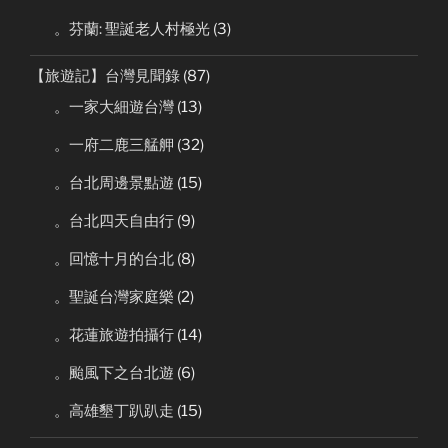
。芬蘭: 聖誕老人村極光
(3)
【旅遊記】台灣見聞錄
(87)
。一家大細遊台灣
(13)
。一府二鹿三艋舺
(32)
。台北周邊景點遊
(15)
。台北四天自由行
(9)
。回憶十月的台北
(8)
。聖誕台灣家庭樂
(2)
。花蓮旅遊拍攝行
(14)
。颱風下之台北遊
(6)
。高雄墾丁趴趴走
(15)