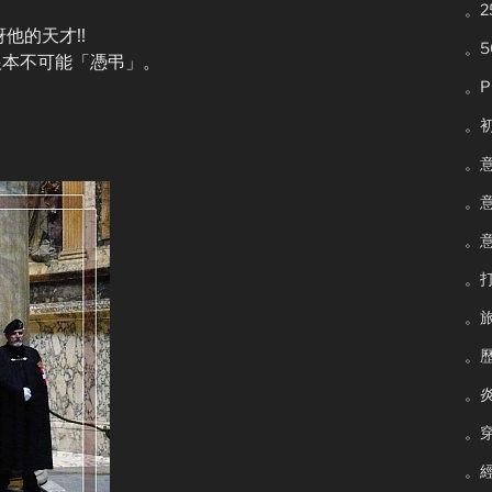
。
他的天才!!
。
您根本不可能「憑弔」。
。P
。
。
。
。
。
。
。
。
。
。經