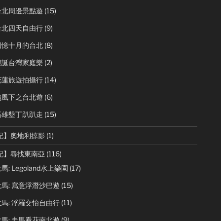
台北周邊景點遊
(15)
台北四天自由行
(9)
回憶十月的台北
(8)
聖誕台灣家庭樂
(2)
花蓮旅遊拍攝行
(14)
颱風下之台北遊
(6)
高雄墾丁趴趴走
(15)
記】奧地利掠影
(1)
記】尋找東南亞
(116)
馬: Legoland水上樂園
(17)
馬: 寫意浮潛沙巴遊
(15)
馬: 浮羅交怡自由行
(11)
馬: 走馬看花南北遊
(9)