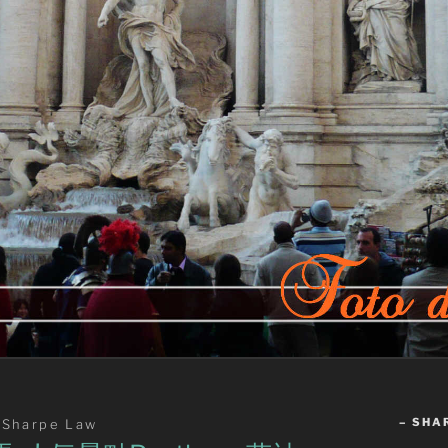
– SHA
y
Sharpe Law