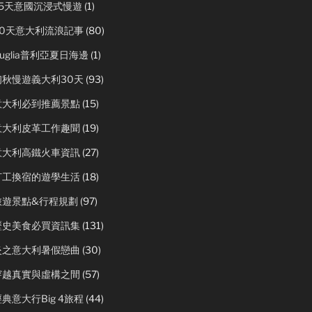
25天意國沉浸式慢遊
(1)
50天意大利流浪記事
(80)
uglia普利亞夏日海邊
(1)
初秋慢遊義大利30天
(93)
意大利必到推薦景點
(15)
意大利皮革工作趣聞
(19)
意大利高鐵火車資訊
(27)
打工換宿的遊學生活
(18)
旅遊景點&行程規劃
(97)
歷史美食必買資訊集
(131)
炎之意大利暑假戀曲
(30)
穿越真實與虛構之間
(57)
典意大行Big 4旅程
(44)