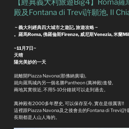
【經典義大利旅遊Big4】Roma羅馬:
殿及Fontana di Trevi許願池, Il C
~ 義大利經典四大城市之遊記, 旅遊攻略 ~
。羅馬Roma, 佛羅倫斯Firenze, 威尼斯Venezia, 米蘭Mi
~11月7日~
天晴
陽光美妙的一天
就離開Piazza Navona(那佛納廣場),
就向羅馬城內另一個名勝Pantheon (萬神殿)進發,
兩地其實很近, 不用5-10分鐘就可以走到過去。
萬神殿有2000多年歷史, 可以保存至今, 實在是很厲害!!
這裡跟Piazza Navona及之後會去的Fontana di Trevi(
長期都是人山人海的。