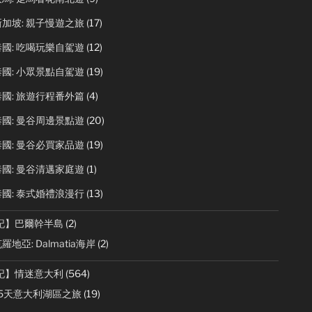
加坡: 親子慢遊之旅
(17)
國: 吃喝玩樂自駕遊
(12)
國: 小眾景點自駕遊
(19)
國: 旅遊行程番外篇
(4)
國: 曼谷周邊景點遊
(20)
國: 曼谷必買家品遊
(19)
國: 曼谷清邁家庭遊
(1)
國: 泰式婚禮浪漫行
(13)
記】巴爾幹半島
(2)
羅地亞: Dalmatia海岸
(2)
記】情迷意大利
(564)
15天意大利湖區之旅
(19)