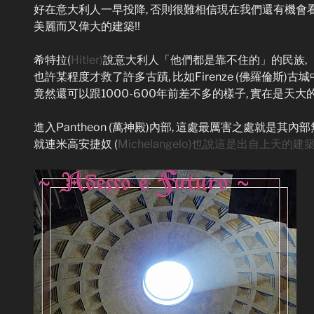
好在意大利人一早投降, 否則很難相信現在我們還有機會
美麗而又偉大的建築!!
希特拉(
Hitler)
說意大利人「他們都是靠不住的」的民族,
也許某程度才救了許多古蹟, 比如Firenze (佛羅倫斯)古城
竟然還可以跟1000-600年前差不多的樣子, 實在是天大的
進入Pantheon (萬神殿)內部, 這處最厲害之處就是其內
就連米高安捷奴 (
Michelangelo)也說這是出自上天的建築