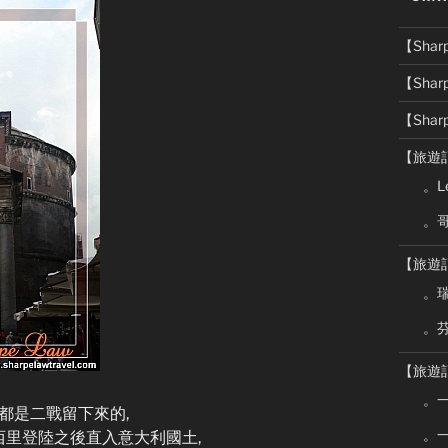
【Sha
【Sha
【Sha
【旅遊
。Le
。
【旅遊
。瑞
。芬
【旅遊
。
想都是二戰留下來的,
。
西里登陸之後直入意大利國土,