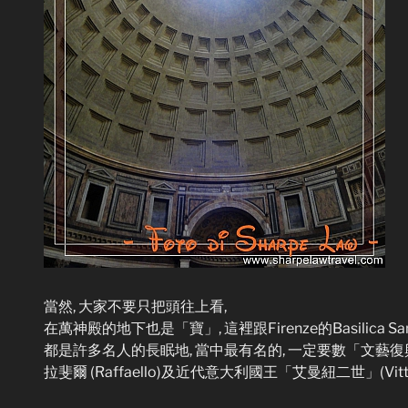
當然, 大家不要只把頭往上看,
在萬神殿的地下也是「寶」, 這裡跟Firenze的Basilica San
都是許多名人的長眠地, 當中最有名的, 一定要數「文藝復
拉斐爾 (Raffaello)及近代意大利國王「艾曼紐二世」(Vittorio