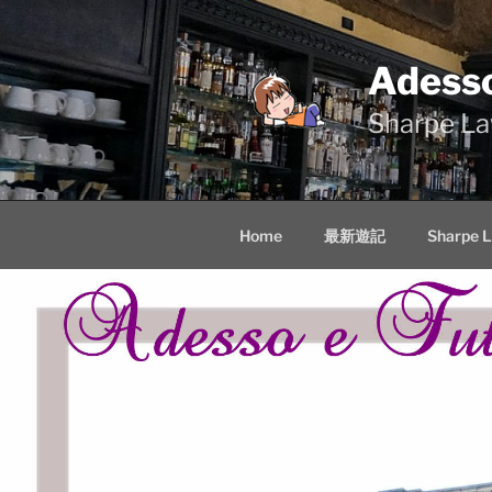
Skip
to
content
Adess
Sharpe
Home
最新遊記
Sharpe