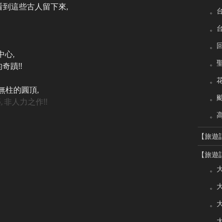
看到這些古人留下來,
。
。
。
中心,
。
奇蹟!!
。
部無柱的圓頂,
。
, 非人力之作!!
。
【旅遊
【旅遊
。大
。大
。大
。大