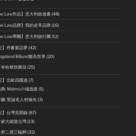
rpe Law作品】意大利旅遊書
(48)
rpe Law品牌】我的皮革品牌
(16)
rpe Law帶團】意大利旅行團
(12)
記】丹麥童話夢
(42)
goland Billund樂高世界
(20)
哥本哈根快樂頌
(25)
記】北歐四國遊
(7)
典: Malmo小城遊蹤
(5)
蘭: 聖誕老人村極光
(3)
記】台灣見聞錄
(87)
一家大細遊台灣
(13)
一府二鹿三艋舺
(32)