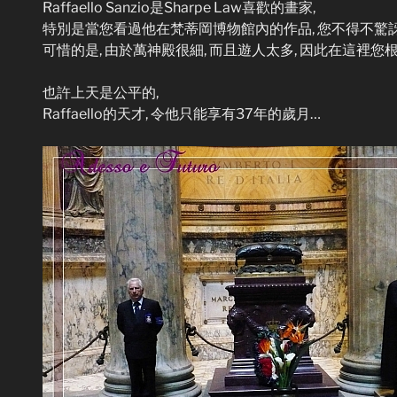
Raffaello Sanzio是Sharpe Law喜歡的畫家,
特別是當您看過他在梵蒂岡博物館內的作品, 您不得不驚訝
可惜的是, 由於萬神殿很細, 而且遊人太多, 因此在這裡
也許上天是公平的,
Raffaello的天才, 令他只能享有37年的歲月…