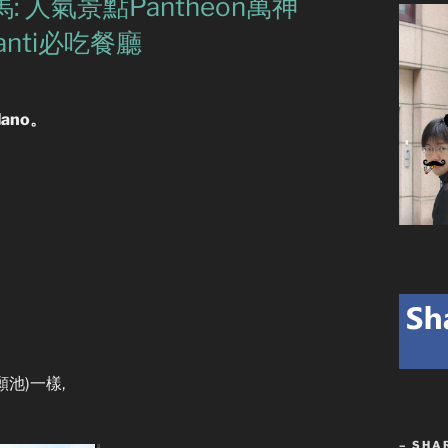
 人氣景點Pantheon萬神
hianti必吃餐廳
lano。
許願池)一樣,
– SHA