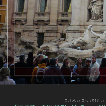
Posted
October 24, 2013
b
on