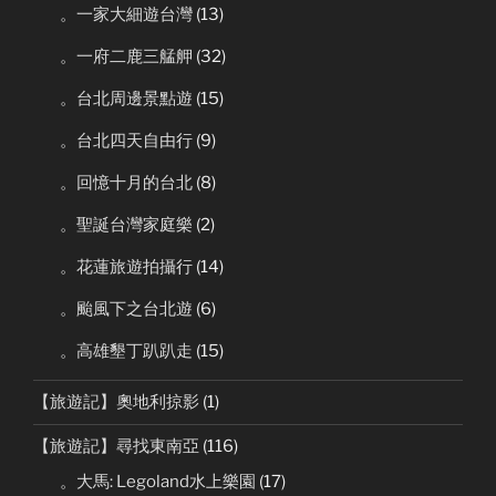
。一家大細遊台灣
(13)
。一府二鹿三艋舺
(32)
。台北周邊景點遊
(15)
。台北四天自由行
(9)
。回憶十月的台北
(8)
。聖誕台灣家庭樂
(2)
。花蓮旅遊拍攝行
(14)
。颱風下之台北遊
(6)
。高雄墾丁趴趴走
(15)
【旅遊記】奧地利掠影
(1)
【旅遊記】尋找東南亞
(116)
。大馬: Legoland水上樂園
(17)