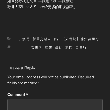
如果喜歡我的文章, 喜歡意大利, 喜歡旅遊,
歡迎大家Like & Share給更多的朋友認識。
Categories
。澳門: 新舊交錯自由行
,
【旅遊記】神州萬里行
Tags
官也街
,
歷史
,
氹仔
,
澳門
,
自由行
Leave a Reply
Your email address will not be published.
Required
fields are marked
*
Comment
*