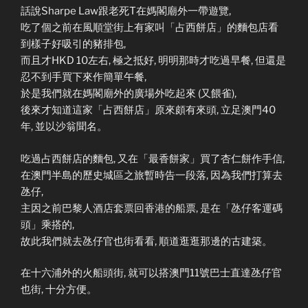
話說Sharpe Law跟老死T在媽閣廟外一帶遊覽,
吃了個之前在風順堂街上有家叫「占西餅店」的麵包店看
到樣子好吸引的豬排包,
而且才HKD 10左右, 極之抵好, 明明那時才吃過早餐, 但還是
忍不到手買下來作簡單午餐,
於是我們就在媽閣廟外的廣場外吃起來 (又餵雀),
後來才知道這家「占西餅店」原來頗有來頭, 立足澳門40
年, 並以沙翁聞名。
吃過占西餅店的麵包, 又在「最香餅家」買了杏仁餅作手信,
在澳門半島的歷史城區之旅暫時告一段落, 因為我們打算去
氹仔,
主因之前巴黎人酒店套票回香港的船票, 是在「氹仔客運碼
頭」乘搭的,
故此我們就去氹仔官也街看看, 順道逛逛那邊的古建築。
在十六浦外的火船頭街, 就可以搭澳門11號巴士直達氹仔官
也街, 十分方便。