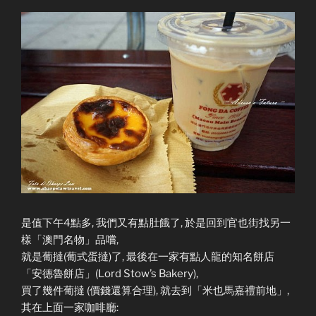
是值下午4點多, 我們又有點肚餓了, 於是回到官也街找另一
樣「澳門名物」品嚐,
就是葡撻(葡式蛋撻)了, 最後在一家有點人龍的知名餅店
「安德魯餅店」(Lord Stow’s Bakery),
買了幾件葡撻 (價錢還算合理), 就去到「米也馬嘉禮前地」,
其在上面一家咖啡廳: