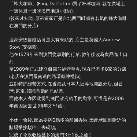
「蜂大咖啡」(Fong Da Coffee)買了杯冰咖啡, 就在廣場上
一邊休息一邊吃澳門地道小點心。
(後來才知道, 原來這家正是台北西門町頗有名氣的蜂大咖啡
在澳門的分店)
這家安德魯餅店可是大有來頭的, 店主是英國人Andrew
Stow (安德魯),
他在1979年來到澳門從事別的行業, 數年後改為食品進出口
商,
至1989年正式建立餅店並經營至今, 現在已有多8家的分店
(老店在澳門最南邊的路環戴紳禮街),
並以特許經營方式, 在香港及日本大阪等地開設分店, 但台
灣, 東京, 韓國首爾的已結業,
而他本人亦因此得到澳門政府給予的勳章, 可惜是在2006
年他因病去世 (時年才51歲)。
小休一會後, 因為要搭6點多的船回香港, 因此就回到附近的
賭場搭接駁巴士去碼頭,
完成了今次收穫甚多的澳門3日2夜之旅 :)