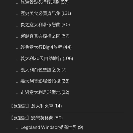
。旅遊景點&行程規劃
(97)
。歷史美食必買資訊集
(131)
。炎之意大利暑假戀曲
(30)
。穿越真實與虛構之間
(57)
。經典意大行Big 4旅程
(44)
。義大利20天自助旅行
(106)
。義大利白色聖誕之夜
(7)
。義大利電影場景拍攝
(28)
。走過意大利足球聖地
(22)
【旅遊記】意大利火車
(14)
【旅遊記】戀戀英格蘭
(80)
。Legoland Windsor樂高世界
(9)