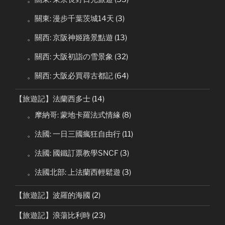
。關東: 漫步千葉茨城14天
(3)
。關西: 京阪神姬路景點遊
(13)
。關西: 大阪初詣の雪景象
(32)
。關西: 大阪必買尋古都記
(64)
【旅遊記】法蘭西多士
(14)
。摩納哥: 蒙地卡羅法式情緣
(8)
。法國: 一日三國瘋狂自由行
(11)
。法國: 國鐵訂票教學SNCF
(3)
。法國北部: 上法蘭西輕鬆遊
(3)
【旅遊記】波羅的海國
(2)
【旅遊記】浪蕩比利時
(23)