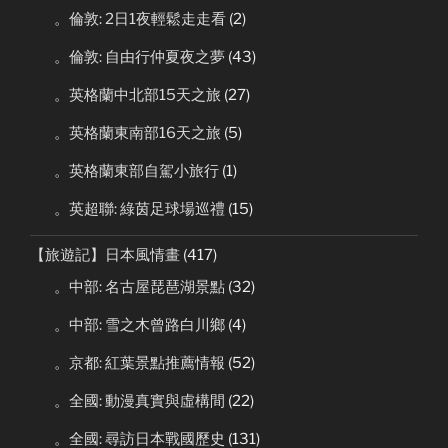
。倫敦: 2日1夜輕鬆走走看
(2)
。倫敦: 自由行仲夏夜之夢
(43)
。英格蘭中北部15天之旅
(27)
。英格蘭東南部16天之旅
(5)
。英格蘭東部自駕小旅行
(1)
。英超聯: 綠茵足球場巡禮
(15)
【旅遊記】日本風情畫
(417)
。中部: 名古屋琵琶湖景點
(32)
。中部: 雪之木曾路白川鄉
(4)
。京都: 紅葉景點推薦情報
(52)
。全國: 動漫真實與虛構間
(22)
。全國: 尋訪日本戰國歷史
(131)