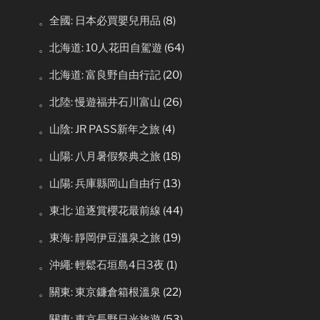
。全國: 日本必買嬰兒用品
(8)
。北海道: 10人花田自駕遊
(64)
。北海道: 富良野自由行記
(20)
。北陸: 慢遊福井石川富山
(26)
。山陰: JR PASS新年之旅
(4)
。山陽: 八月暑假祭典之旅
(18)
。山陽: 兵庫縣岡山自由行
(13)
。東北: 追逐賞櫻花最前線
(44)
。東海: 靜岡伊豆溫泉之旅
(19)
。沖繩: 輕鬆石垣島4日3夜
(1)
。關東: 東京鐮倉箱根溫泉
(22)
。關東: 東京長野日光旅遊
(53)