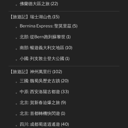
。佛蘭德大區之旅
(22)
【旅遊記】瑞士湖山色
(15)
。Bernina Express: 聖莫里茲
(5)
。北部: 從Bern跑到蘇黎世
(1)
。南部: 暢遊義大利文地區
(10)
。小國: 列支敦士登大公國
(1)
【旅遊記】神州萬里行
(102)
。三國: 魏蜀吳歷史古蹟
(20)
。中原: 西安洛陽古都遊
(33)
。北京: 賀新春迫爆之旅
(9)
。北京: 首都轉機快閃遊
(1)
。四川: 成都蜀道逍遙遊
(40)