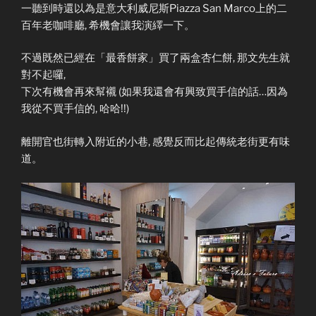
一聽到時還以為是意大利威尼斯Piazza San Marco上的二
百年老咖啡廳, 希機會讓我演繹一下。
不過既然已經在「最香餅家」買了兩盒杏仁餅, 那文先生就
對不起囉,
下次有機會再來幫襯 (如果我還會有興致買手信的話…因為
我從不買手信的, 哈哈!!)
離開官也街轉入附近的小巷, 感覺反而比起傳統老街更有味
道。