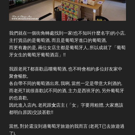
我們就在一個街角轉處找到一家(也不知叫什麼名字)的小店,
主打貨品的是葡萄酒, 而且是葡萄牙進口的葡萄酒,
而更有趣的是, 兩位女店主都是葡萄牙人, 所以成就了「葡萄
牙女生的葡萄牙葡萄酒店」!!
我跟老死T都喜歡品嚐葡萄酒, 也不時會相約多位好友家中
聚會暢飲,
各自帶不同的葡萄酒出席, 我咧, 當然一定是帶意大利酒的,
而老死T就很喜歡試不同的酒, 主力是西班牙的, 另外葡萄牙
的也喜歡,
因此進入店內, 老死跟
女
店主 (「女」字要用粗體, 大家應該
都明白原因)交談甚歡!!
當然, 對於還沒到過葡萄牙旅遊的我而言 (老死T已去旅遊過
了),