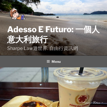
Skip
to
content
Adesso E Futuro: 一個人
意大利旅行
Sharpe Law遊世界: 自由行資訊網
Menu