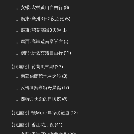
。安徽: 宏村黃山自由行
(8)
。廣東: 廣州3日2夜之旅
(5)
。廣東: 韶關高鐵3天遊
(1)
。廣西: 高鐵遊南寧崇左
(1)
。澳門: 新舊交錯自由行
(12)
【旅遊記】荷蘭風車鄉
(23)
。南部佛蘭德地區之旅
(3)
。反轉阿姆斯特丹景點
(17)
。鹿特丹快樂的日與夜
(8)
【旅遊記】轆More無障礙旅遊
(12)
【旅遊記】香江花月夜
(41)