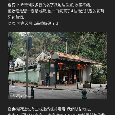
也從中學習到很多新的名字及地理位置, 收穫不錯,
但收穫最豐一定是老死, 他一口氣買了4枝他沒試過的葡萄
牙葡萄酒,
哈哈, 大家又可以品嚐好酒了 :)
官也街附近也有些老建築值得看看, 我們胡亂地走,