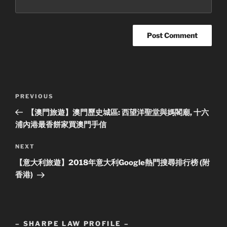
Post
Previous
PREVIOUS
navigation
Post
【澳門旅遊】澳門歷史城區: 西望洋聖堂與媽閣廟, 十六
浦內港最香餅家買澳門手信
Next
NEXT
Post
【意大利旅遊】2018年意大利Google熱門搜尋排行榜 (附
香港)
– SHARPE LAW PROFILE –