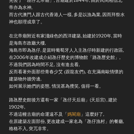
先去了「氹仔北帝廟」, 古廟建於1844年, 由於民間相信北
帝亦為水神,
而古代澳門人跟古代香港人一樣, 多是以漁為業, 因而拜祭水
神也順理成章了。
在北帝廟附近有家淺綠色的西洋建築, 始建於1920年, 當時
是海島市政廳大樓,
海島市即為氹仔, 是當時葡萄牙人入主氹仔時新建的行政區,
在2006年改建成介紹氹仔歷史的博物館「
路氹歷史館」,
不過我們因為時間不足, 沒有進去看,
反而看著外面那些青春少艾 (跟龍友們), 在充滿南歐情懷的
建築物外牆旁邊,
如何展示她們的姿態, 情況甚為攪笑, 值得一看。
路氹歷史館後方還有一家「氹仔天后廟」(天后宮) , 建於
1902年,
不過這幢古廟的命運遠不及「
媽閣廟
」這麼好了,
在原建築左面部份, 更改建成一家名為「氹仔漁村」的餐廳,
格格不入, 突兀非常。