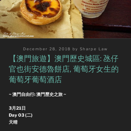
Posted
December 28, 2018
by
Sharpe Law
on
【澳門旅遊】澳門歷史城區: 氹仔
官也街安德魯餅店, 葡萄牙女生的
葡萄牙葡萄酒店
~ 澳門自由行: 澳門歷史之旅 ~
3月21日
Day 03 (二)
天晴