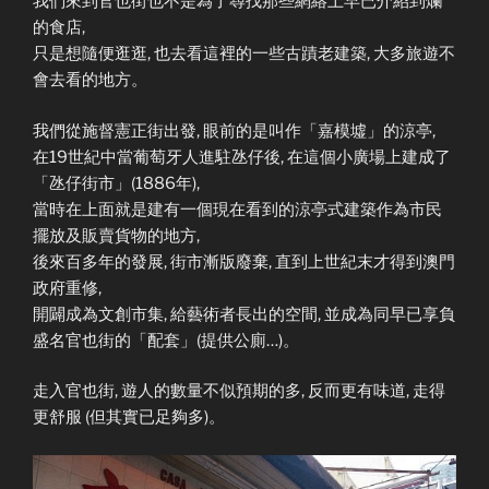
我們來到官也街也不是為了尋找那些網絡上早已介紹到爛
的食店,
只是想隨便逛逛, 也去看這裡的一些古蹟老建築, 大多旅遊不
會去看的地方。
我們從施督憲正街出發, 眼前的是叫作「嘉模墟」的涼亭,
在19世紀中當葡萄牙人進駐氹仔後, 在這個小廣場上建成了
「氹仔街市」(1886年),
當時在上面就是建有一個現在看到的涼亭式建築作為市民
擺放及販賣貨物的地方,
後來百多年的發展, 街市漸版廢棄, 直到上世紀末才得到澳門
政府重修,
開闢成為文創市集, 給藝術者長出的空間, 並成為同早已享負
盛名官也街的「配套」(提供公廁…)。
走入官也街, 遊人的數量不似預期的多, 反而更有味道, 走得
更舒服 (但其實已足夠多)。