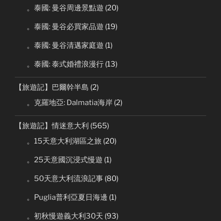
。泰國: 曼谷周邊景點遊
(20)
。泰國: 曼谷必買家品遊
(19)
。泰國: 曼谷清邁家庭遊
(1)
。泰國: 泰式婚禮浪漫行
(13)
【旅遊記】巴爾幹半島
(2)
。克羅地亞: Dalmatia海岸
(2)
【旅遊記】情迷意大利
(565)
。15天意大利湖區之旅
(20)
。25天意國沉浸式慢遊
(1)
。50天意大利流浪記事
(80)
。Puglia普利亞夏日海邊
(1)
。初秋慢遊義大利30天
(93)