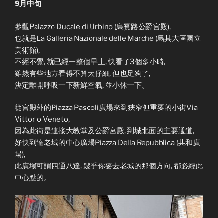
9月中旬
參觀Palazzo Ducale di Urbino (烏賓路公爵宮殿),
也就是La Galleria Nazionale delle Marche (馬其大區國立
美術館),
不經不覺, 就已經一整個早上, 快看了3個多小時,
雖然有些地方看得不算太仔細, 但也足夠了,
決定離開呼吸一下新鮮空氣, 並小休一下。
從宮殿外的Piazza Pascoli廣場來到狹窄但重要的小街Via
Vittorio Veneto,
因為此街是連接大教堂及公爵宮殿, 到城北面的主要通道,
好快到達老城的中心廣場Piazza Della Repubblica (共和廣
場),
此廣場可謂四通八達, 幾乎你要去老城的那個方向, 都必經此
中心點的。