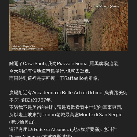
離開了Casa Santi, 我向Piazzale Roma (羅馬廣場)進發,
今天剛好有個地道市集舉行, 也就去逛逛,
而同時到這裡是要拜摸一下Raffaello的雕像。
廣場附近有Accademia di Belle Arti di Urbino (烏賓路美術
學院), 創立於1967年,
不過我不是美術的材料, 還是喜歡看看中世紀的軍事東西,
所以走上坡來到Urbino老城最高處Monte di San Sergio
(聖沙治奧山),
這裡有座La
Fortezza Albornoz (艾波奴斯要塞),
也叫作
Rocca Albornoz (艾波奴斯城堡),