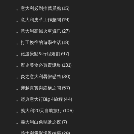
。意大利必到推薦景點
(15)
。意大利皮革工作趣聞
(19)
。意大利高鐵火車資訊
(27)
。打工換宿的遊學生活
(18)
。旅遊景點&行程規劃
(97)
。歷史美食必買資訊集
(131)
。炎之意大利暑假戀曲
(30)
。穿越真實與虛構之間
(57)
。經典意大行Big 4旅程
(44)
。義大利20天自助旅行
(106)
。義大利白色聖誕之夜
(7)
。義大利電影場景拍攝
(28)