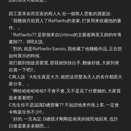
話的情況可能就是…
因工業革命而至富的商人A, 在一個商人雲集的酒宴說:
「我幾個月前買入了Raffaello的老家, 打算用來收藏他的畫
作。」
「Raffaello?? 是那個來自Urbino的文藝復興美又帥的年青
畫師??」B闊太說,
「對的, 就是Raffaello Sanzio, 我收藏了他幾幅作品, 正在想
如何展示的時候,
就打聽到他故居要賣, 那我就快快出手, 翻修好後, 大家到來
欣賞一下吧!!」
C商人說「A先生真是大方, 能把這些驚為天人的名作都跟大
家分享。」
「啊哈哈哈哈哈哈!! 不會不會, 又不是花了什麼錢的, 大家賞
面來看看吧!!
C先生你不是認識D總督嘛?? 不如請他來作座上客, 一定會
令晚宴生色不少!!」
「好的, 一言為定, D總督才剛剛從南美的殖民地回來, 也許
日後還要多多關照…」