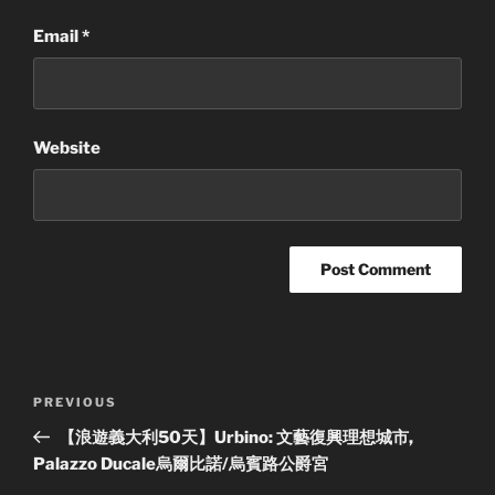
Email
*
Website
Post
Previous
PREVIOUS
navigation
Post
【浪遊義大利50天】Urbino: 文藝復興理想城市,
Palazzo Ducale烏爾比諾/烏賓路公爵宮