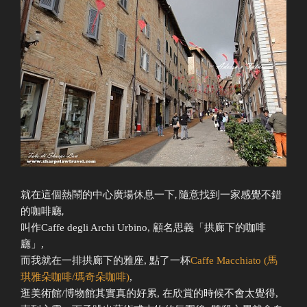
就在這個熱鬧的中心廣場休息一下, 隨意找到一家感覺不錯
的咖啡廳,
叫作
Caffe degli Archi Urbino, 顧名思義「拱廊下的咖啡
廳」,
而我就在一排拱廊下的雅座, 點了一杯
Caffe Macchiato (馬
琪雅朵咖啡/瑪奇朵咖啡)
,
逛美術館/博物館其實真的好累, 在欣賞的時候不會太覺得,