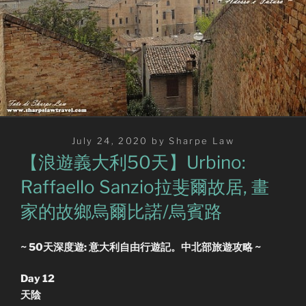
Posted
July 24, 2020
by
Sharpe Law
on
【浪遊義大利50天】Urbino:
Raffaello Sanzio拉斐爾故居, 畫
家的故鄉烏爾比諾/烏賓路
~ 50天深度遊: 意大利自由行遊記。中北部旅遊攻略 ~
Day 12
天陰