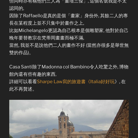
但同時亦有稱他們三人為「畫壇三傑」, 這個名號我是不太
認同的,
因除了Raffaello是真的是個「畫家」身份外, 其餘二人的專
長在某程度上並不只集中於畫作之上,
比如Michelangelo更認為自己根本是個雕塑家, 他對於自己
晚年要替教宗在梵蒂岡畫畫而極不滿,
當然, 我並不是說他們二人的畫作不好 (當然亦很多是舉世無
雙的作品)。
Casa Santi除了Madonna col Bambino令人吃驚之外, 博物
館內還有些有趣的東西,
詳細可以看看
Sharpe Law寫的旅遊書《Italia好好玩
》, 在
此不再贅述。