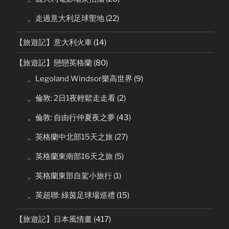
。走過意大利足球聖地
(22)
【旅遊記】意大利火車
(14)
【旅遊記】戀戀英格蘭
(80)
。Legoland Windsor樂高世界
(9)
。倫敦: 2日1夜輕鬆走走看
(2)
。倫敦: 自由行仲夏夜之夢
(43)
。英格蘭中北部15天之旅
(27)
。英格蘭東南部16天之旅
(5)
。英格蘭東部自駕小旅行
(1)
。英超聯: 綠茵足球場巡禮
(15)
【旅遊記】日本風情畫
(417)