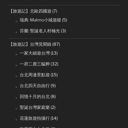
【旅遊記】北歐四國遊
(7)
。瑞典: Malmo小城遊蹤
(5)
。芬蘭: 聖誕老人村極光
(3)
【旅遊記】台灣見聞錄
(87)
。一家大細遊台灣
(13)
。一府二鹿三艋舺
(32)
。台北周邊景點遊
(15)
。台北四天自由行
(9)
。回憶十月的台北
(8)
。聖誕台灣家庭樂
(2)
。花蓮旅遊拍攝行
(14)