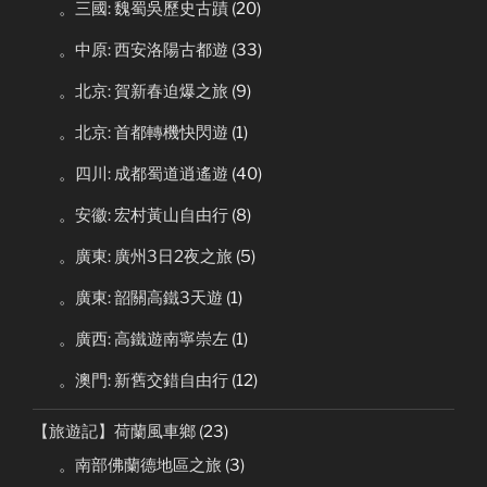
。三國: 魏蜀吳歷史古蹟
(20)
。中原: 西安洛陽古都遊
(33)
。北京: 賀新春迫爆之旅
(9)
。北京: 首都轉機快閃遊
(1)
。四川: 成都蜀道逍遙遊
(40)
。安徽: 宏村黃山自由行
(8)
。廣東: 廣州3日2夜之旅
(5)
。廣東: 韶關高鐵3天遊
(1)
。廣西: 高鐵遊南寧崇左
(1)
。澳門: 新舊交錯自由行
(12)
【旅遊記】荷蘭風車鄉
(23)
。南部佛蘭德地區之旅
(3)