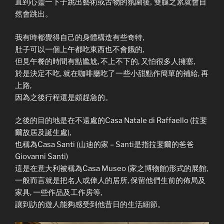
直到心靈一下子跳出藝術或古物的氛圍後, 雙腿之累就會自
然會跳出。
我有時都覺得自己的身體構造有些奇特,
肚子可以一個上午都吃東西也不會餓的,
但見午餐的時間有點尷尬, 不上不下的, 又怕很多人擁塞,
於是決定不吃, 就在咖啡廳吃了一些小甜點作簡單的補給, 再
上路,
因為之後行程還是頗趕急的。
之後的目的地是在不遠處的Casa Natale di Raffaello (拉斐
爾故居及誕生處),
也稱為Casa Santi (山迪的家 – Santi是指拉斐爾的爸爸
Giovanni Santi)
這是在意大利被稱為Casa Museo (家之博物館)形式的展館,
一般而言就是把名人或偉人的居所, 保留他們生前的佈局及
家具, 一些作品及工作房等,
讓到訪的遊人能夠感受到他昔日的生活細節。