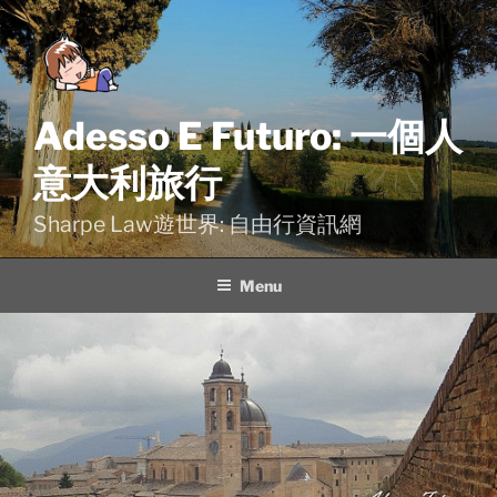
Skip
to
content
Adesso E Futuro: 一個人
意大利旅行
Sharpe Law遊世界: 自由行資訊網
Menu