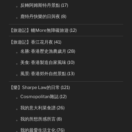
。反轉阿姆斯特丹景點
(17)
。鹿特丹快樂的日與夜
(8)
【旅遊記】轆More無障礙旅遊
(12)
【旅遊記】香江花月夜
(41)
。名勝: 香港歷史漁農歲月
(28)
。美食: 香港製造自家風味
(10)
。風景: 香港郊外自然景點
(13)
【樂】Sharpe Law的日常
(121)
。Cosmopolitan雜誌
(12)
。我的意大利菜食譜
(26)
。我的所想所感所言
(8)
。我的最愛生活文化
(76)