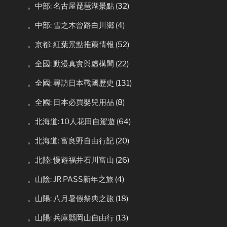
。中部: 名古屋琵琶湖景點
(32)
。中部: 雪之木曾路白川鄉
(4)
。京都: 紅葉景點推薦情報
(52)
。全國: 動漫真實與虛構間
(22)
。全國: 尋訪日本戰國歷史
(131)
。全國: 日本必買嬰兒用品
(8)
。北海道: 10人花田自駕遊
(64)
。北海道: 富良野自由行記
(20)
。北陸: 慢遊福井石川富山
(26)
。山陰: JR PASS新年之旅
(4)
。山陽: 八月暑假祭典之旅
(18)
。山陽: 兵庫縣岡山自由行
(13)