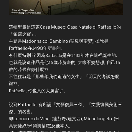
這幅壁畫是這家Casa Museo: Casa Natale di Raffaello的
「鎮店之寶」,
主題是Madonna col Bambino (聖母與聖嬰), 據說是
Raffaello在1498年所畫的,
有什麼特別?? 因為
Raffaello是在1483年才在這裡誕生的,
也就是說這作品是他15歲時所畫的, 大家不妨想想, 自己15
歲的時候在做什麼??
不往往就是「那些年我們追過的女生」「明天的考試怎麼
辦??」
Raffaello, 你也真的太厲害了。
說到Raffaello, 有所謂「文藝復興三傑」「文藝復興美術三
傑」的名譽,
即Leonardo da Vinci (達芬奇/達文西), Michelangelo (米
高安捷奴/米開朗基羅)及他本人,