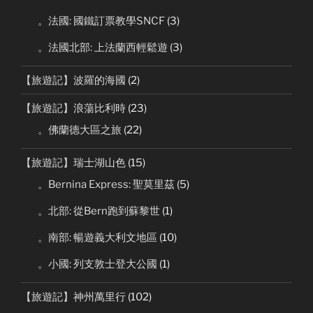
。法國: 國鐵訂票教學SNCF
(3)
。法國北部: 上法蘭西輕鬆遊
(3)
【旅遊記】波羅的海國
(2)
【旅遊記】浪蕩比利時
(23)
。佛蘭德大區之旅
(22)
【旅遊記】瑞士湖山色
(15)
。Bernina Express: 聖莫里茲
(5)
。北部: 從Bern跑到蘇黎世
(1)
。南部: 暢遊義大利文地區
(10)
。小國: 列支敦士登大公國
(1)
【旅遊記】神州萬里行
(102)