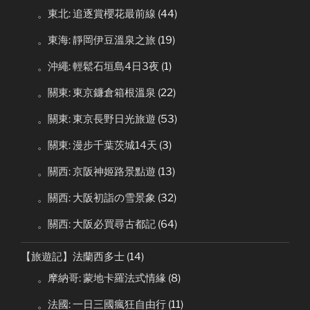
。東北: 追逐賞櫻花最前線
(44)
。東海: 靜岡伊豆溫泉之旅
(19)
。沖繩: 輕鬆石垣島4日3夜
(1)
。關東: 東京鐮倉箱根溫泉
(22)
。關東: 東京長野日光旅遊
(53)
。關東: 漫步千葉茨城14天
(3)
。關西: 京阪神姬路景點遊
(13)
。關西: 大阪初詣の雪景象
(32)
。關西: 大阪必買尋古都記
(64)
【旅遊記】法蘭西多士
(14)
。摩納哥: 蒙地卡羅法式情緣
(8)
。法國: 一日三國瘋狂自由行
(11)