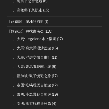
。颱風下之台北遊
(6)
。高雄墾丁趴趴走
(15)
【旅遊記】奧地利掠影
(1)
【旅遊記】尋找東南亞
(116)
。大馬: Legoland水上樂園
(17)
。大馬: 寫意浮潛沙巴遊
(15)
。大馬: 浮羅交怡自由行
(11)
。大馬: 走馬看花南北遊
(9)
。新加坡: 親子慢遊之旅
(17)
。泰國: 吃喝玩樂自駕遊
(12)
。泰國: 小眾景點自駕遊
(19)
。泰國: 旅遊行程番外篇
(4)