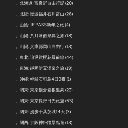
。北海道: 富良野自由行記
(20)
。北陸: 慢遊福井石川富山
(26)
。山陰: JR PASS新年之旅
(4)
。山陽: 八月暑假祭典之旅
(18)
。山陽: 兵庫縣岡山自由行
(13)
。東北: 追逐賞櫻花最前線
(44)
。東海: 靜岡伊豆溫泉之旅
(19)
。沖繩: 輕鬆石垣島4日3夜
(1)
。關東: 東京鐮倉箱根溫泉
(22)
。關東: 東京長野日光旅遊
(53)
。關東: 漫步千葉茨城14天
(3)
。關西: 京阪神姬路景點遊
(13)