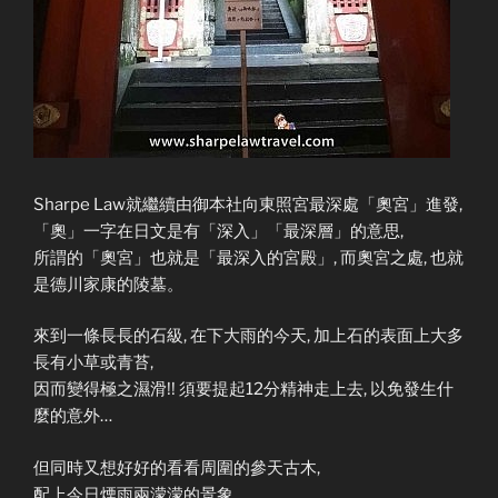
Sharpe Law就繼續由御本社向東照宮最深處「奧宮」進發,
「奧」一字在日文是有「深入」「最深層」的意思,
所謂的「奧宮」也就是「最深入的宮殿」, 而奧宮之處, 也就
是德川家康的陵墓。
來到一條長長的石級, 在下大雨的今天, 加上石的表面上大多
長有小草或青苔,
因而變得極之濕滑!! 須要提起12分精神走上去, 以免發生什
麼的意外…
但同時又想好好的看看周圍的參天古木,
配上今日煙雨兩濛濛的景象…