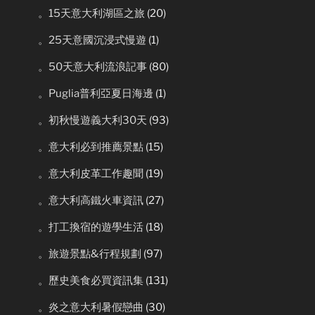
。15天意大利湖區之旅
(20)
。25天意國沉浸式慢遊
(1)
。50天意大利流浪記事
(80)
。Puglia普利亞夏日海邊
(1)
。初秋慢遊義大利30天
(93)
。意大利必到推薦景點
(15)
。意大利皮革工作趣聞
(19)
。意大利高鐵火車資訊
(27)
。打工換宿的遊學生活
(18)
。旅遊景點&行程規劃
(97)
。歷史美食必買資訊集
(131)
。炎之意大利暑假戀曲
(30)