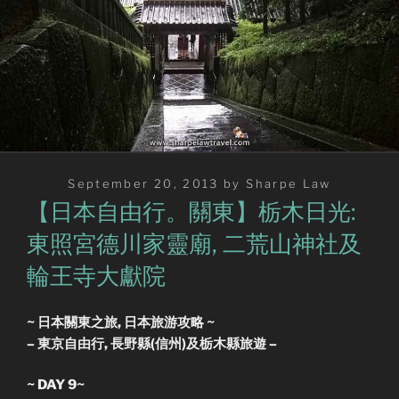
Posted
September 20, 2013
by
Sharpe Law
on
【日本自由行。關東】栃木日光:
東照宮德川家靈廟, 二荒山神社及
輪王寺大獻院
~ 日本關東之旅, 日本旅游攻略 ~
– 東京自由行,
長野縣(
信州)及栃木縣旅遊 –
~ DAY 9~