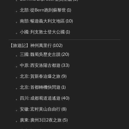
。北部: 從Bern跑到蘇黎世
(1)
。南部: 暢遊義大利文地區
(10)
。小國: 列支敦士登大公國
(1)
【旅遊記】神州萬里行
(102)
。三國: 魏蜀吳歷史古蹟
(20)
。中原: 西安洛陽古都遊
(33)
。北京: 賀新春迫爆之旅
(9)
。北京: 首都轉機快閃遊
(1)
。四川: 成都蜀道逍遙遊
(40)
。安徽: 宏村黃山自由行
(8)
。廣東: 廣州3日2夜之旅
(5)