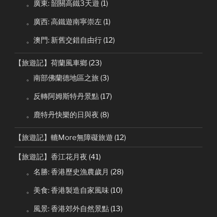
。廣東: 韶關高鐵3天遊
(1)
。廣西: 高鐵遊南寧崇左
(1)
。澳門: 新舊交錯自由行
(12)
【旅遊記】荷蘭風車鄉
(23)
。南部佛蘭德地區之旅
(3)
。反轉阿姆斯特丹景點
(17)
。鹿特丹快樂的日與夜
(8)
【旅遊記】轆More無障礙旅遊
(12)
【旅遊記】香江花月夜
(41)
。名勝: 香港歷史漁農歲月
(28)
。美食: 香港製造自家風味
(10)
。風景: 香港郊外自然景點
(13)