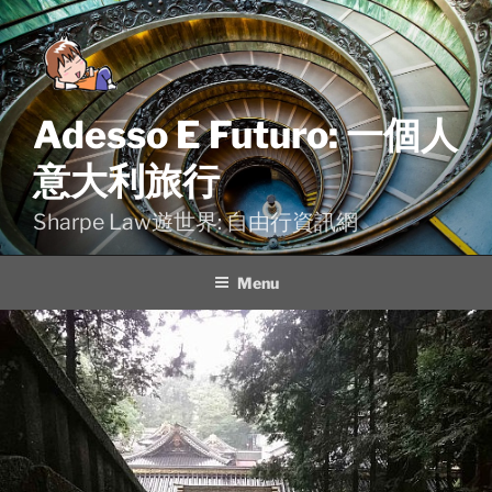
Skip
to
content
Adesso E Futuro: 一個人
意大利旅行
Sharpe Law遊世界: 自由行資訊網
Menu