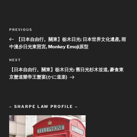
Post
Previous
PREVIOUS
navigation
Post
【日本自由行。關東】栃木日光: 日本世界文化遺產, 雨
中漫步日光東照宮, Monkey Emoji原型
Next
NEXT
Post
【日本自由行。關東】栃木日光: 舊日光杉木並道, 豪食東
京蟹道樂帝王蟹宴(かに道楽)
– SHARPE LAW PROFILE –