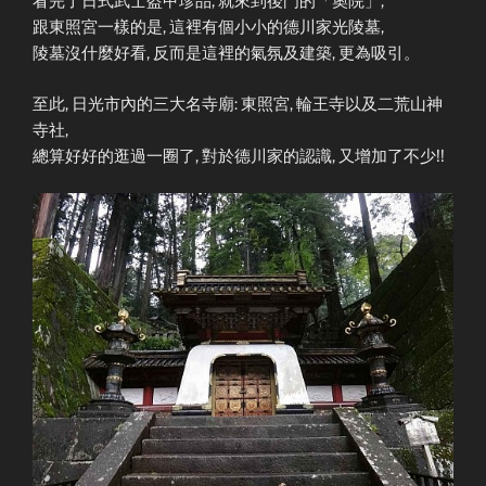
看完了日式武士盔甲珍品, 就來到後門的「奧院」,
跟東照宮一樣的是, 這裡有個小小的德川家光陵墓,
陵墓沒什麼好看, 反而是這裡的氣氛及建築, 更為吸引。
至此, 日光市內的三大名寺廟: 東照宮, 輪王寺以及二荒山神
寺社,
總算好好的逛過一圈了, 對於德川家的認識, 又增加了不少!!