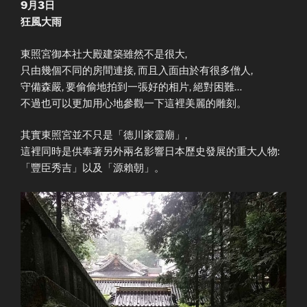
9月3日
狂風大雨
東照宮御本社大殿建築雖然不是很大,
只由幾個不同的房間連接, 而且入面由於有很多僧人,
守備森嚴, 要偷偷地拍到一張好的相片, 絕對困難…
不過也可以更加用心地參觀一下這裡美麗的雕刻。
其實東照宮並不只是「德川家靈廟」,
這裡同時是供奉著另外兩名影響日本歷史發展的重大人物:
「豐臣秀吉」以及「源賴朝」。