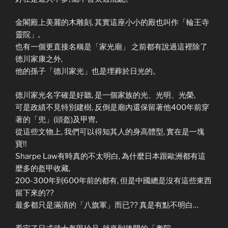
金閣殿上美麗的木雕刻, 其實這座小小的殿也叫作「輪王寺
靈院」,
也有一個更直接名稱是「家光廟」 之前都有說過這裡除了
德川家康之外,
他的孫子「德川家光」也是埋葬於日光的。
德川家光名字確是好聽, 是一個家族的光、光明、光榮,
可是政績不見特別建樹, 反倒是廟內還保留著他400年前穿
著的「兜」(頭盔)及甲冑,
從這些文物上, 我們可以得知其人的身高體型, 實在是一塊
寶!!
Sharpe Law有時真的不太明白, 為什麼日本跟歐洲都有這
麼多的盔甲收藏,
200-300年到600年前的都有, 但是中國總是沒有這些東西
留下來的??
最多都只是滿清的「八旗軍」而已?? 真是有點不明白…