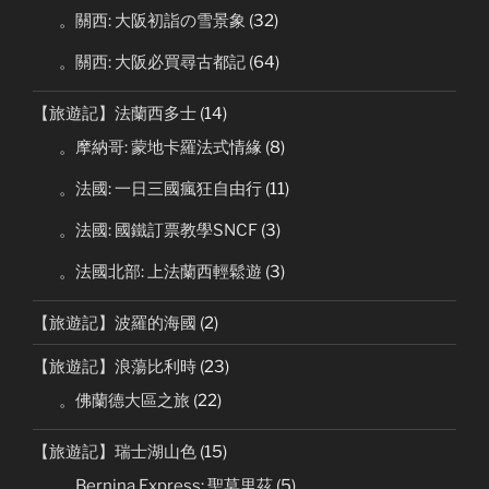
。關西: 大阪初詣の雪景象
(32)
。關西: 大阪必買尋古都記
(64)
【旅遊記】法蘭西多士
(14)
。摩納哥: 蒙地卡羅法式情緣
(8)
。法國: 一日三國瘋狂自由行
(11)
。法國: 國鐵訂票教學SNCF
(3)
。法國北部: 上法蘭西輕鬆遊
(3)
【旅遊記】波羅的海國
(2)
【旅遊記】浪蕩比利時
(23)
。佛蘭德大區之旅
(22)
【旅遊記】瑞士湖山色
(15)
。Bernina Express: 聖莫里茲
(5)