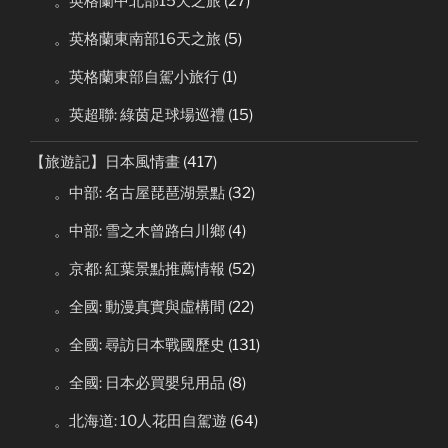
。英格蘭中北部15天之旅
(27)
。英格蘭東南部16天之旅
(5)
。英格蘭東部自駕小旅行
(1)
。英超聯: 綠茵足球場巡禮
(15)
【旅遊記】日本風情畫
(417)
。中部: 名古屋琵琶湖景點
(32)
。中部: 雪之木曾路白川鄉
(4)
。京都: 紅葉景點推薦情報
(52)
。全國: 動漫真實與虛構間
(22)
。全國: 尋訪日本戰國歷史
(131)
。全國: 日本必買嬰兒用品
(8)
。北海道: 10人花田自駕遊
(64)