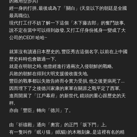
的雜用型步兵)
經一身的打拼, 最後成為了「關白」(天皇以下的朝廷是全國
最高職位),
現代打工仔不妨了解一下這個「木下藤吉郎」的奮鬥故事,
說不定在當中可以得到啟發, 又打工仔身份搖身一變成了大
公司的CEO!! 哈哈~
就算沒有讀過日本歷史的, 豐臣秀吉這個名字, 以前在上中國
歷史科時也會聽過一下,
就是在明朝之時, 他曾經進行過兩次入侵朝鮮的戰略,
兵敗的朝鮮在得到大明支援後收復失地,
豐臣的戰事都以失敗告終而令實力受損, 他之後更病死了…
因而埋下了之後德川家康的東軍在關原之戰平定了西軍,
進而開展了「江戶幕府」的新世代, 鏡頭的重心跟歷史的天
秤,
亦由「豐臣」轉向「德川」了。
由「祈禱殿」通向「奧宮」的正門「坂下門」上,
有一隻叫作「眠り猫」(眠貓) 的木雕刻象, 是這裡有名的精