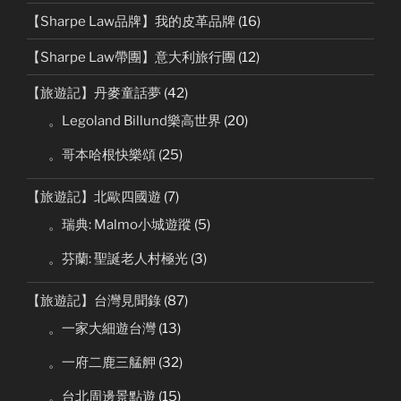
【Sharpe Law品牌】我的皮革品牌
(16)
【Sharpe Law帶團】意大利旅行團
(12)
【旅遊記】丹麥童話夢
(42)
。Legoland Billund樂高世界
(20)
。哥本哈根快樂頌
(25)
【旅遊記】北歐四國遊
(7)
。瑞典: Malmo小城遊蹤
(5)
。芬蘭: 聖誕老人村極光
(3)
【旅遊記】台灣見聞錄
(87)
。一家大細遊台灣
(13)
。一府二鹿三艋舺
(32)
。台北周邊景點遊
(15)