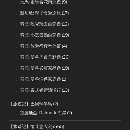
。大馬: 走馬看花南北遊
(9)
。新加坡: 親子慢遊之旅
(17)
。泰國: 吃喝玩樂自駕遊
(12)
。泰國: 小眾景點自駕遊
(19)
。泰國: 旅遊行程番外篇
(4)
。泰國: 曼谷周邊景點遊
(20)
。泰國: 曼谷必買家品遊
(19)
。泰國: 曼谷清邁家庭遊
(1)
。泰國: 泰式婚禮浪漫行
(13)
【旅遊記】巴爾幹半島
(2)
。克羅地亞: Dalmatia海岸
(2)
【旅遊記】情迷意大利
(565)