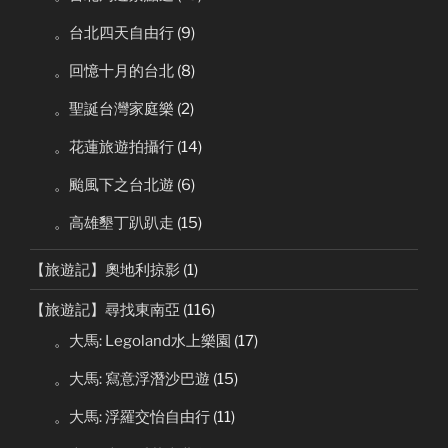
。台北四天自由行
(9)
。回憶十月的台北
(8)
。聖誕台灣家庭樂
(2)
。花蓮旅遊拍攝行
(14)
。颱風下之台北遊
(6)
。高雄墾丁趴趴走
(15)
【旅遊記】奧地利掠影
(1)
【旅遊記】尋找東南亞
(116)
。大馬: Legoland水上樂園
(17)
。大馬: 寫意浮潛沙巴遊
(15)
。大馬: 浮羅交怡自由行
(11)