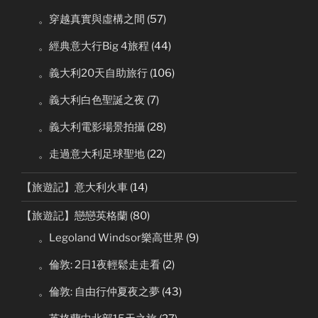
。穿越真實與虛構之間
(57)
。經典意大行Big 4旅程
(44)
。義大利20天自助旅行
(106)
。義大利白色聖誕之夜
(7)
。義大利電影場景拍攝
(28)
。走過意大利足球聖地
(22)
【旅遊記】意大利火車
(14)
【旅遊記】戀戀英格蘭
(80)
。Legoland Windsor樂高世界
(9)
。倫敦: 2日1夜輕鬆走走看
(2)
。倫敦: 自由行仲夏夜之夢
(43)