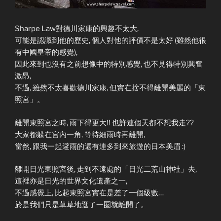
Sharpe Law對德川家康的興趣不太大,
可能是認識到他的歷史, 個人對他的評價不是太好 (雖然他很
有中國皇帝的感覺),
因此來到也沒有之前想像中的特別感覺, 也不見得特別興奮
激昂,
不過, 雖然不太喜歡德川家康, 但實在捨不得離開美麗的「東
照宮」。
離開東照宮之時, 雨下得更大!! 也許連個天都不想我走??
大家都躲在宮內一角, 等待細雨時再離開,
當然, 跟我一起避雨的還有連多到來旅遊的日本美眉 :)
離開日光東照宮後, 走到不遠處的「日光二荒山神社」去,
這裡亦是日光的世界文化遺產之一,
不過感覺上, 比起東照宮實在是差了一個級數…
於是我們只是草草地逛了一圈就離開了。