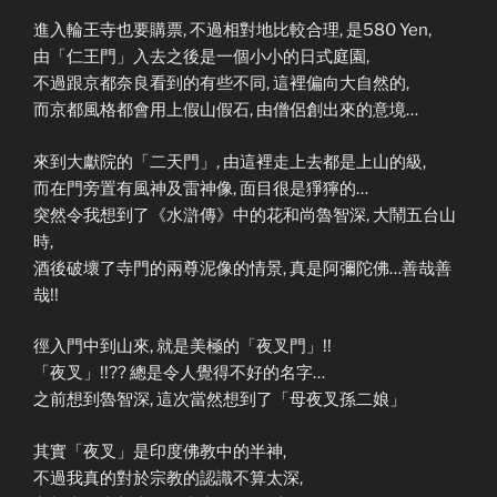
進入輪王寺也要購票, 不過相對地比較合理, 是580 Yen,
由「仁王門」入去之後是一個小小的日式庭園,
不過跟京都奈良看到的有些不同, 這裡偏向大自然的,
而京都風格都會用上假山假石, 由僧侶創出來的意境…
來到大獻院的「二天門」, 由這裡走上去都是上山的級,
而在門旁置有風神及雷神像, 面目很是猙獰的…
突然令我想到了《水滸傳》中的花和尚魯智深, 大鬧五台山
時,
酒後破壞了寺門的兩尊泥像的情景, 真是阿彌陀佛…善哉善
哉!!
徑入門中到山來, 就是美極的「夜叉門」!!
「夜叉」!!?? 總是令人覺得不好的名字…
之前想到魯智深, 這次當然想到了「母夜叉孫二娘」
其實「夜叉」是印度佛教中的半神,
不過我真的對於宗教的認識不算太深,