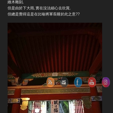
緻木雕刻,
但是由於下大雨, 實在沒法細心去欣賞,
但總是覺得這是在比喻將軍長睡於此之意??