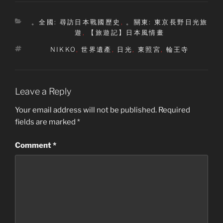
Categories
。全國: 尋訪日本戰國歷史
,
。關東: 東京長野日光旅
遊
,
【旅遊記】日本風情畫
Tags
NIKKO
,
世界遺產
,
日光
,
東照宮
,
輪王寺
Leave a Reply
Your email address will not be published.
Required
fields are marked
*
Comment
*