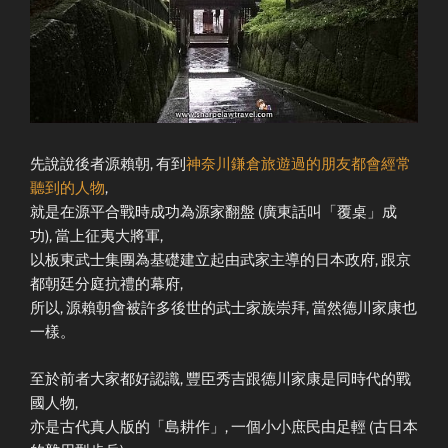
先說說後者源賴朝, 有到
神奈川鎌倉旅遊過的朋友都會經常
聽到的人物
,
就是在源平合戰時成功為源家翻盤 (廣東話叫「覆桌」成
功), 當上征夷大將軍,
以板東武士集團為基礎建立起由武家主導的日本政府, 跟京
都朝廷分庭抗禮的幕府,
所以, 源賴朝會被許多後世的武士家族崇拜, 當然德川家康也
一樣。
至於前者大家都好認識, 豐臣秀吉跟德川家康是同時代的戰
國人物,
亦是古代真人版的「島耕作」, 一個小小庶民由足輕 (古日本