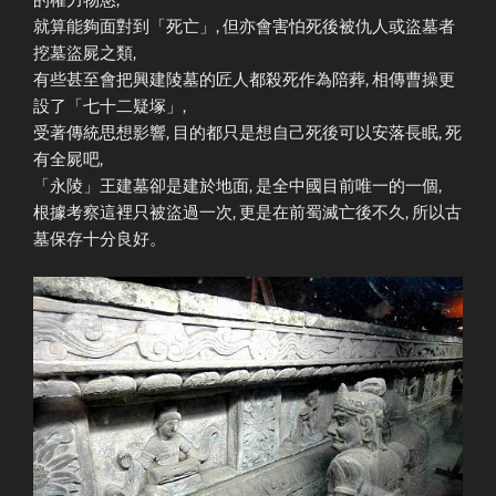
就算能夠面對到「死亡」, 但亦會害怕死後被仇人或盜墓者
挖墓盜屍之類,
有些甚至會把興建陵墓的匠人都殺死作為陪葬, 相傳曹操更
設了「七十二疑塚」,
受著傳統思想影響, 目的都只是想自己死後可以安落長眠, 死
有全屍吧,
「永陵」王建墓卻是建於地面, 是全中國目前唯一的一個,
根據考察這裡只被盜過一次, 更是在前蜀滅亡後不久, 所以古
墓保存十分良好。