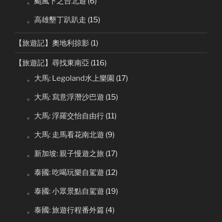
。颱風下之台北遊
(6)
。高雄墾丁趴趴走
(15)
【旅遊記】奧地利掠影
(1)
【旅遊記】尋找東南亞
(116)
。大馬: Legoland水上樂園
(17)
。大馬: 寫意浮潛沙巴遊
(15)
。大馬: 浮羅交怡自由行
(11)
。大馬: 走馬看花南北遊
(9)
。新加坡: 親子慢遊之旅
(17)
。泰國: 吃喝玩樂自駕遊
(12)
。泰國: 小眾景點自駕遊
(19)
。泰國: 旅遊行程番外篇
(4)