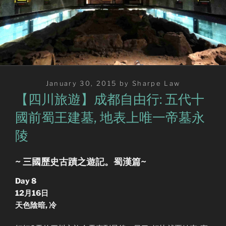
Posted
January 30, 2015
by
Sharpe Law
on
【四川旅遊】成都自由行: 五代十
國前蜀王建墓, 地表上唯一帝墓永
陵
~ 三國歷史古蹟之遊記。蜀漢篇~
Day 8
12月16日
天色陰暗, 冷