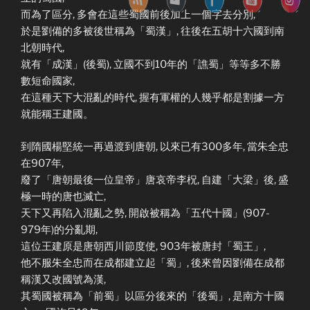
而為了區分, 多會在這些蜀國前後加上一個字去分別,
於是劉備的多被後世稱為「蜀漢」, 往後在五胡十六國到南
北朝時代,
就有「成漢」(後蜀), 立國不到10年的「譙蜀」等等多不勝
數短命國家,
在這種天下大混亂的時代, 握有軍權的人幾乎都是割據一方
就能稱王建國。
到隋國楊堅統一再過渡到唐朝, 以來已有300多年, 當朱全忠
在907年,
廢了「唐朝最後一位皇帝」唐哀帝李柷, 自建「大梁」後, 盛
極一時的唐也滅亡,
天下又再陷入混亂之勢, 開啟被稱為「五代十國」(907-
979年)的分亂期,
這位王建原是唐朝西川節度使, 903年被唐封「蜀王」,
他不服朱全忠而在成都建立起「蜀」, 後來曾因劉備在成都
稱漢又改國號為漢,
其蜀國被稱為「前蜀」以區分後來的「後蜀」, 是南方十國