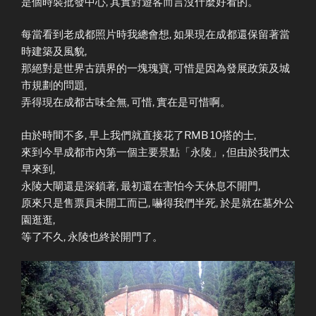
是個時裝批發中心, 其實對遊客而言沒什麼好看的。
每當看到老成都照片時我總會想, 如果現在成都還保留著當
時建築及風貌,
那絕對是世界古蹟界的一塊瑰寶, 可惜是因為發展政策及城
市規劃的問題,
弄得現在成都古味全無, 可惜, 實在是可惜啊。
由於時間不多, 早上我們就直接花了RMB 10搭的士,
來到今早成都市內第一個主要景點「永陵」, 但由於我們太
早來到,
永陵大閘還是深鎖著, 最初還在害怕今天休息不開門,
原來只是售票員未開工而已, 嚇得我們半死, 於是就在墓外公
園逛逛,
等了不久, 永陵也終於開門了。