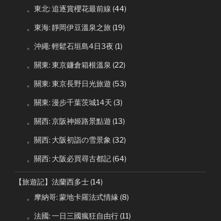
。東北: 追逐賞櫻花最前線
(44)
。東海: 靜岡伊豆溫泉之旅
(19)
。沖繩: 輕鬆石垣島4日3夜
(1)
。關東: 東京鐮倉箱根溫泉
(22)
。關東: 東京長野日光旅遊
(53)
。關東: 漫步千葉茨城14天
(3)
。關西: 京阪神姬路景點遊
(13)
。關西: 大阪初詣の雪景象
(32)
。關西: 大阪必買尋古都記
(64)
【旅遊記】法蘭西多士
(14)
。摩納哥: 蒙地卡羅法式情緣
(8)
。法國: 一日三國瘋狂自由行
(11)