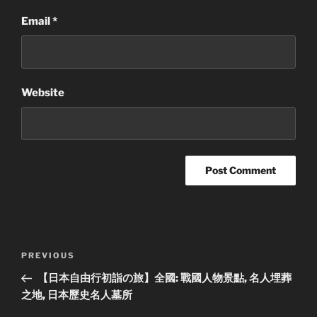
Email
*
Website
Post
Previous
PREVIOUS
navigation
Post
【日本自由行初詣の旅】全國: 戰國人物景點, 名人埋葬
之地, 日本歷史名人墓所