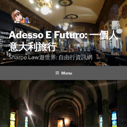
Skip
to
content
Adesso E Futuro: 一個人
意大利旅行
Sharpe Law遊世界: 自由行資訊網
Menu