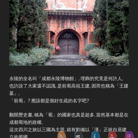
永陵的全名叫「成都永陵博物館」, 埋葬的究竟是何許人,
也許說了大家還不認識, 是前蜀高祖王建, 因而也稱為「王建
墓」,
「前蜀」? 應該都是個好生疏的名字吧?
翻開歷史書, 稱為「蜀」的國家也真是超多, 當然基本都是在
成都蜀地的政權,
這次四川之旅以三國為主題, 就有劉備以「漢」正統自居建
立的蜀國,