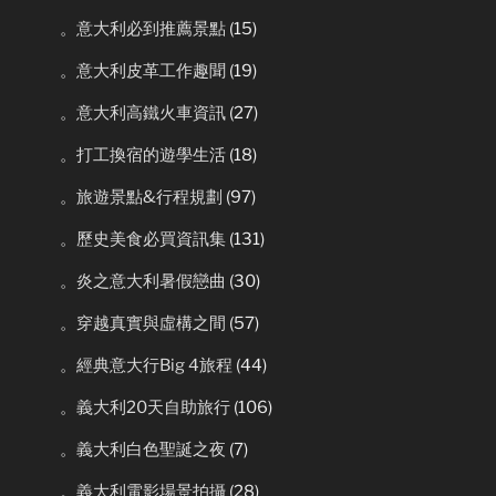
。意大利必到推薦景點
(15)
。意大利皮革工作趣聞
(19)
。意大利高鐵火車資訊
(27)
。打工換宿的遊學生活
(18)
。旅遊景點&行程規劃
(97)
。歷史美食必買資訊集
(131)
。炎之意大利暑假戀曲
(30)
。穿越真實與虛構之間
(57)
。經典意大行Big 4旅程
(44)
。義大利20天自助旅行
(106)
。義大利白色聖誕之夜
(7)
。義大利電影場景拍攝
(28)