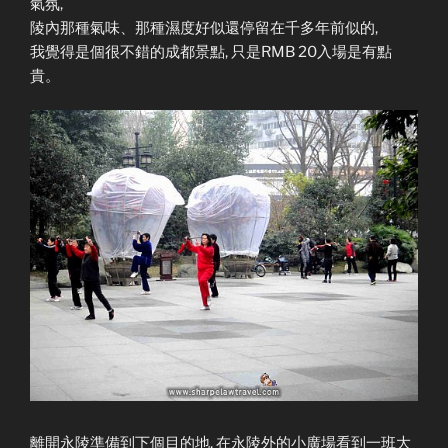
氣氛,
陵內那種氣味、那種濕度好似還停留在千多年前似的,
我覺得是個很不錯的成都景點, 只是RMB 20入場是有點
貴。
離開永陵準備到下個目的地, 在永陵外的小廣場看到一班大