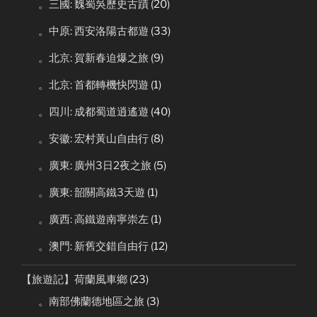
。三國: 魏蜀吳歷史古蹟
(20)
。中原: 西安洛陽古都遊
(33)
。北京: 賀新春迫爆之旅
(9)
。北京: 首都轉機快閃遊
(1)
。四川: 成都蜀道逍遙遊
(40)
。安徽: 宏村黃山自由行
(8)
。廣東: 廣州3日2夜之旅
(5)
。廣東: 韶關高鐵3天遊
(1)
。廣西: 高鐵遊南寧崇左
(1)
。澳門: 新舊交錯自由行
(12)
【旅遊記】荷蘭風車鄉
(23)
。南部佛蘭德地區之旅
(3)