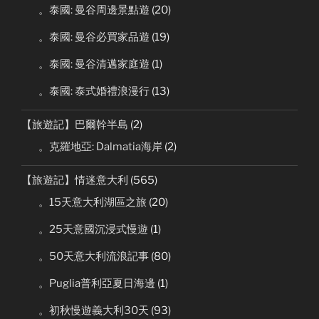
。泰國: 曼谷周邊景點遊
(20)
。泰國: 曼谷必買家品遊
(19)
。泰國: 曼谷清邁家庭遊
(1)
。泰國: 泰式婚禮浪漫行
(13)
【旅遊記】巴爾幹半島
(2)
。克羅地亞: Dalmatia海岸
(2)
【旅遊記】情迷意大利
(565)
。15天意大利湖區之旅
(20)
。25天意國沉浸式慢遊
(1)
。50天意大利流浪記事
(80)
。Puglia普利亞夏日海邊
(1)
。初秋慢遊義大利30天
(93)