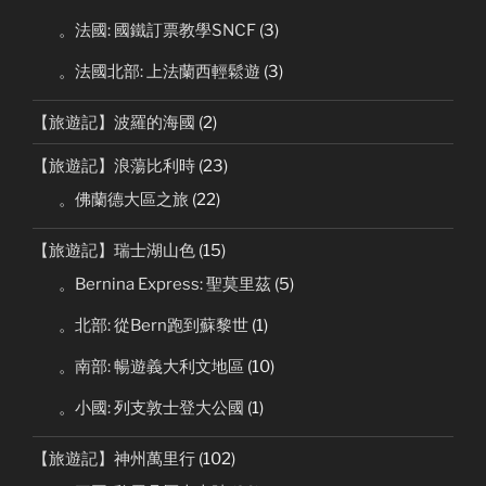
。法國: 國鐵訂票教學SNCF
(3)
。法國北部: 上法蘭西輕鬆遊
(3)
【旅遊記】波羅的海國
(2)
【旅遊記】浪蕩比利時
(23)
。佛蘭德大區之旅
(22)
【旅遊記】瑞士湖山色
(15)
。Bernina Express: 聖莫里茲
(5)
。北部: 從Bern跑到蘇黎世
(1)
。南部: 暢遊義大利文地區
(10)
。小國: 列支敦士登大公國
(1)
【旅遊記】神州萬里行
(102)