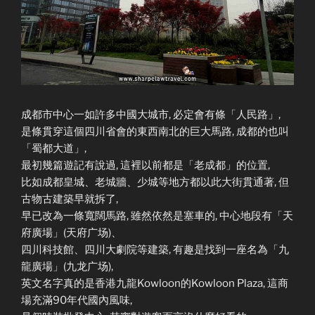
成都市中心一如許多中國大城市, 必定會有條「人民路」,
是條貫穿這個四川省會的東西南北的巨大馬路, 成都的也叫
「蜀都大道」,
最初幾篇遊記有說過, 這裡以前都是「老成都」的位置,
比如成都皇城、老城牆、少城等地方都以此大街貫通著, 但
古物古建築早就拆了,
早已改為一條寬闊馬路, 雖然依然是塞車的, 中心地段有「天
府廣場」(天府广场)、
四川科技館、四川大劇院等建築, 有趣是找到一座名為「九
龍廣場」(九龙广场),
英文名字真的是香港九龍Kowloon的Kowloon Plaza, 這商
場充滿90年代國內風味,