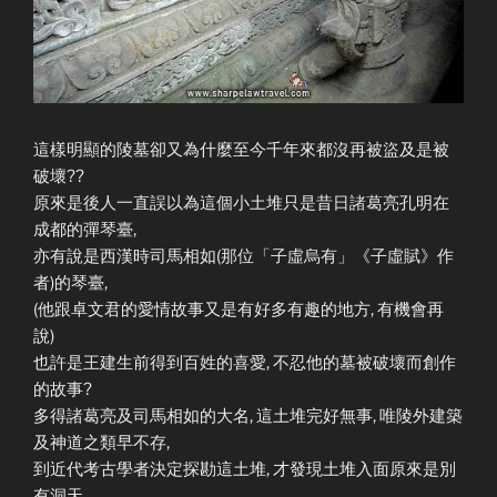
這樣明顯的陵墓卻又為什麼至今千年來都沒再被盜及是被
破壞??
原來是後人一直誤以為這個小土堆只是昔日諸葛亮孔明在
成都的彈琴臺,
亦有說是西漢時司馬相如(那位「子虛烏有」《子虛賦》作
者)的琴臺,
(他跟卓文君的愛情故事又是有好多有趣的地方, 有機會再
說)
也許是王建生前得到百姓的喜愛, 不忍他的墓被破壞而創作
的故事?
多得諸葛亮及司馬相如的大名, 這土堆完好無事, 唯陵外建築
及神道之類早不存,
到近代考古學者決定探勘這土堆, 才發現土堆入面原來是別
有洞天。