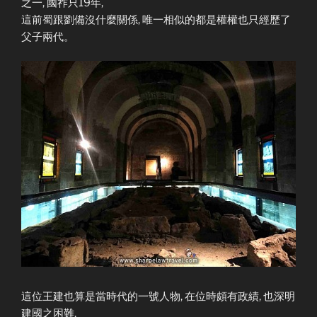
之一, 國祚只19年,
這前蜀跟劉備沒什麼關係, 唯一相似的都是權權也只經歷了
父子兩代。
這位王建也算是當時代的一號人物, 在位時頗有政績, 也深明
建國之困難,