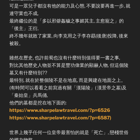
可是一眾兒子都沒有他的能力及心態, 不要說要再進一步, 就
連守業也不成,
最終繼位的是「多以邪僻姦穢之事媚其主, 主愈寵之」的
「後主」王衍,
終不幾年就敗了家業, 向李克用之子李存勗(後唐)投降, 後來
被殺。
雖然在歷史, 也許前蜀也沒有什麼特別值得要一書之事,
對比其他歷史人物並不算是豐功偉業的顯赫人物, 但這個陵
墓又有什麼特別??
最特別, 就在於整個陵不是在地底, 而是興建在地面之上。
(有時間可以看看之前寫過有關「漢陽陵」( 漢景帝之墓)及
「秦始皇」兵馬俑,
他們的墓都是挖在地下面的:
https://www.sharpelawtravel.com/?p=6526
https://www.sharpelawtravel.com/?p=6587)
世界上幾乎任何一位皇帝最害怕的就是「死亡」, 戀棧世俗
的權力物慾,