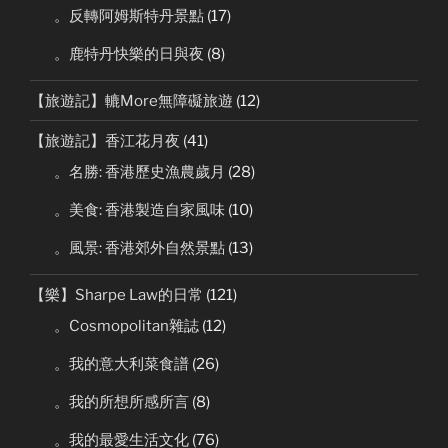
。反轉阿姆斯特丹景點
(17)
。鹿特丹快樂的日與夜
(8)
【旅遊記】轆More無障礙旅遊
(12)
【旅遊記】香江花月夜
(41)
。名勝: 香港歷史漁農歲月
(28)
。美食: 香港製造自家風味
(10)
。風景: 香港郊外自然景點
(13)
【樂】Sharpe Law的日常
(121)
。Cosmopolitan雜誌
(12)
。我的意大利菜食譜
(26)
。我的所想所感所言
(8)
。我的最愛生活文化
(76)