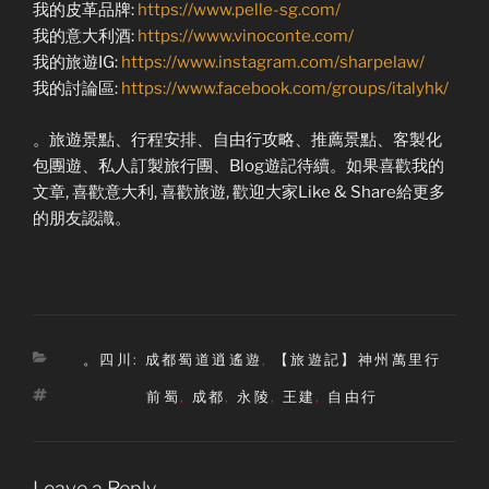
我的皮革品牌:
https://www.pelle-sg.com/
我的意大利酒:
https://www.vinoconte.com/
我的旅遊IG:
https://www.instagram.com/sharpelaw/
我的討論區:
https://www.facebook.com/groups/italyhk/
。旅遊景點、行程安排、自由行攻略、推薦景點、客製化
包團遊、私人訂製旅行團、Blog遊記待續。如果喜歡我的
文章, 喜歡意大利, 喜歡旅遊, 歡迎大家Like & Share給更多
的朋友認識。
Categories
。四川: 成都蜀道逍遙遊
,
【旅遊記】神州萬里行
Tags
前蜀
,
成都
,
永陵
,
王建
,
自由行
Leave a Reply