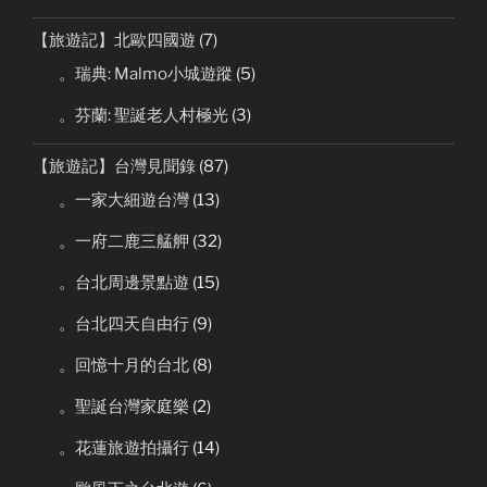
【旅遊記】北歐四國遊
(7)
。瑞典: Malmo小城遊蹤
(5)
。芬蘭: 聖誕老人村極光
(3)
【旅遊記】台灣見聞錄
(87)
。一家大細遊台灣
(13)
。一府二鹿三艋舺
(32)
。台北周邊景點遊
(15)
。台北四天自由行
(9)
。回憶十月的台北
(8)
。聖誕台灣家庭樂
(2)
。花蓮旅遊拍攝行
(14)