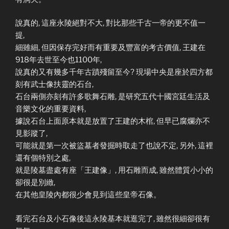
說真的, 這座永陵絕對不大, 對比那些千古一帝的更不值一
提,
細雖細, 但因保存完好而有重要及豐富的考古價值, 王建在
918年去世至今也1100年,
說真的又有幾多千年古蹟殘留至今? 現場中央是座於四方都
刻有武士像扶靈的石台,
石台兩側亦刻有許多歌舞石雕, 是研究五代十國宮廷生活及
音樂文化的重要資料,
據說石台上面原本就是放置了王建的木棺, 但早已腐爛亦不
見影蹤了,
可能就是第一次被盜墓者發掘時取走了也說不定, 另外, 這裡
還有個特別之處,
就是陵墓盡處有座「王建像」, 用石雕而成, 雖然體質小小的
卻很是別緻,
在其他皇陵內都很少會見到這些皇帝石像。
看完石台及小石像後這永陵基本就逛完了, 雖然很細卻很有