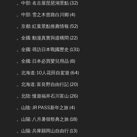
。中部: 名古屋琵琶湖景點
(32)
。中部: 雪之木曾路白川鄉
(4)
。京都: 紅葉景點推薦情報
(52)
。全國: 動漫真實與虛構間
(22)
。全國: 尋訪日本戰國歷史
(131)
。全國: 日本必買嬰兒用品
(8)
。北海道: 10人花田自駕遊
(64)
。北海道: 富良野自由行記
(20)
。北陸: 慢遊福井石川富山
(26)
。山陰: JR PASS新年之旅
(4)
。山陽: 八月暑假祭典之旅
(18)
。山陽: 兵庫縣岡山自由行
(13)