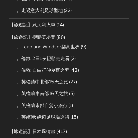
。走過意大利足球聖地
(22)
【旅遊記】意大利火車
(14)
【旅遊記】戀戀英格蘭
(80)
。Legoland Windsor樂高世界
(9)
。倫敦: 2日1夜輕鬆走走看
(2)
。倫敦: 自由行仲夏夜之夢
(43)
。英格蘭中北部15天之旅
(27)
。英格蘭東南部16天之旅
(5)
。英格蘭東部自駕小旅行
(1)
。英超聯: 綠茵足球場巡禮
(15)
【旅遊記】日本風情畫
(417)