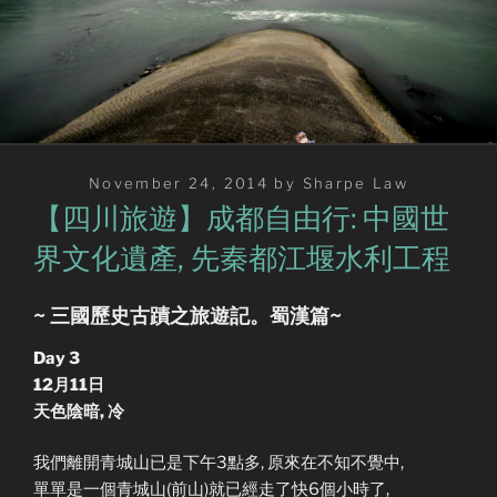
Posted
November 24, 2014
by
Sharpe Law
on
【四川旅遊】成都自由行: 中國世
界文化遺產, 先秦都江堰水利工程
~ 三國歷史古蹟之旅遊記。蜀漢篇~
Day 3
12月11日
天色陰暗, 冷
我們離開青城山已是下午3點多, 原來在不知不覺中,
單單是一個青城山(前山)就已經走了快6個小時了,