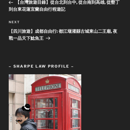
Post
【台灣旅遊目錄】從台北到台中, 從台南到高雄, 從墾丁
到台東花蓮宜蘭自由行程遊記
Next
NEXT
Post
【四川旅遊】成都自由行: 都江堰灌縣古城東山二王廟, 夜
戰一品天下鯰魚王
– SHARPE LAW PROFILE –