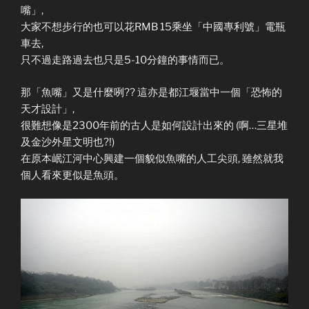
嘴」,
大家不想步行的也可以花RMB 15乘坐「中國專利號」電瓶
車去,
只不過走路過去也只是5-10分鐘的事情而已。
那「魚嘴」又是什麼咧?? 這亦是都江堰當中一個「恐怖的
天才設計」,
很難想像是2300年前的古人是如何設計出來的 (啊…三星堆
及金沙外星文明也?!)
在原本岷江河中心興建一個貌似魚嘴的人工尖頭, 雖然就我
個人看來更似是魚頭。