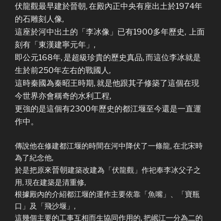
伏龍觀最早建於晉朝, 在殿內正中央有座出土於1974年
的石雕刻人像,
這座於河中出土的「李冰像」已有1900多年歷史, 上面
刻有「東漢建寧元年」,
即公元168年, 是超級珍貴的歷史真品, 而這位李冰就是
生於前250年左右的戰國人,
這時秦國為秦昭王時期, 就是他跟其子修築了這個在現
今世界亦會稱奇的水利工程,
更強的是這個有2300年歷史的都江堰至今還是一直運
作中。
傳說他在修建都江堰的時間在河中降伏了一條龍, 在北宋時
為了紀念他,
晉朝
於是把原來
建築改建為「伏龍觀」作祀奉李冰父子之
用, 現在建築是清重修,
根據殿內的介紹都江堰的運作主要依靠「魚嘴」、「寶瓶
口」及「飛沙堰」,
這幾個主要的工事互相而生協同作用的, 把岷江一分為二的