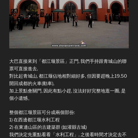
大巴直接來到「都江堰景區」正門, 我們手持跟青城山的聯
票可直接進去,
對比起青城山, 都江堰佔地相對細好多, 但因要趕晚上19.50
開回成都的火車(動車),
加上景點會關門, 因此有點小趕, 沒法好好完整地逛一圈, 是
個小遺憾。
整個都江堰景區可分成兩個部份:
1) 在西邊都江堰水利工程
2) 在東邊山區的古建築群 (如灌縣古城)
我們決定先重點看看「水利工程」, 之後看時間才決定去不