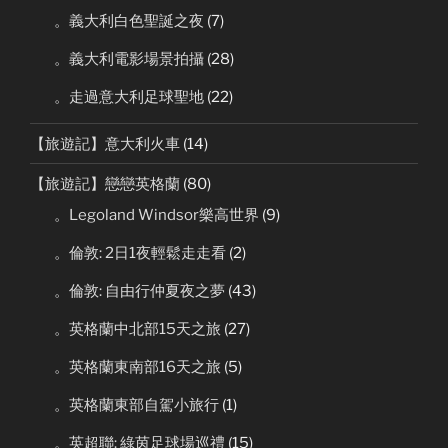
。義大利白色聖誕之夜
(7)
。義大利電影場景拍攝
(28)
。走過意大利足球聖地
(22)
【旅遊記】意大利火車
(14)
【旅遊記】戀戀英格蘭
(80)
。Legoland Windsor樂高世界
(9)
。倫敦: 2日1夜輕鬆走走看
(2)
。倫敦: 自由行仲夏夜之夢
(43)
。英格蘭中北部15天之旅
(27)
。英格蘭東南部16天之旅
(5)
。英格蘭東部自駕小旅行
(1)
。英超聯: 綠茵足球場巡禮
(15)