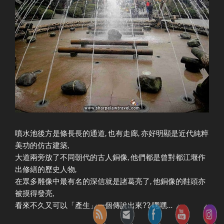
噴水池後方是條長長的通道, 也有走廊, 亦好明顯是近代純粹
美功的仿古建築,
大道兩旁放了不同朝代的古人銅像, 他們都是曾對都江堰作
出修繕的歷史人物,
在眾多雕像中最有名的深信就是諸葛亮了, 他銅像的鞋頭亦
被摸得發亮,
看來不久又可以「產生」一個傳說出來?? 嘿嘿…