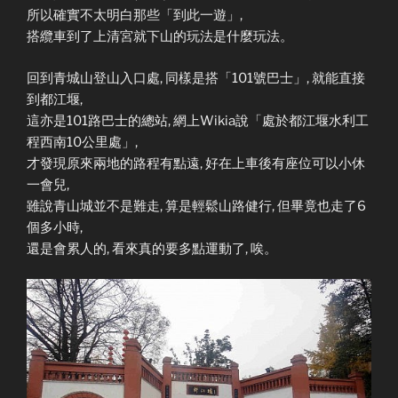
所以確實不太明白那些「到此一遊」,
搭纜車到了上清宮就下山的玩法是什麼玩法。
回到青城山登山入口處, 同樣是搭「101號巴士」, 就能直接
到都江堰,
這亦是101路巴士的總站, 網上Wikia說「處於都江堰水利工
程西南10公里處」,
才發現原來兩地的路程有點遠, 好在上車後有座位可以小休
一會兒,
雖說青山城並不是難走, 算是輕鬆山路健行, 但畢竟也走了6
個多小時,
還是會累人的, 看來真的要多點運動了, 唉。