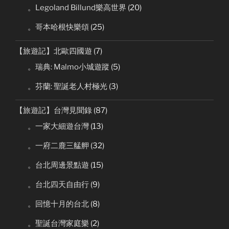
。Legoland Billund樂高世界
(20)
。哥本哈根快樂頌
(25)
【旅遊記】北歐四國遊
(7)
。瑞典: Malmo小城遊蹤
(5)
。芬蘭: 聖誕老人村極光
(3)
【旅遊記】台灣見聞錄
(87)
。一家大細遊台灣
(13)
。一府二鹿三艋舺
(32)
。台北周邊景點遊
(15)
。台北四天自由行
(9)
。回憶十月的台北
(8)
。聖誕台灣家庭樂
(2)