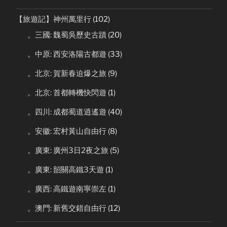
【旅遊記】神州萬里行
(102)
。三國: 魏蜀吳歷史古蹟
(20)
。中原: 西安洛陽古都遊
(33)
。北京: 賀新春迫爆之旅
(9)
。北京: 首都轉機快閃遊
(1)
。四川: 成都蜀道逍遙遊
(40)
。安徽: 宏村黃山自由行
(8)
。廣東: 廣州3日2夜之旅
(5)
。廣東: 韶關高鐵3天遊
(1)
。廣西: 高鐵遊南寧崇左
(1)
。澳門: 新舊交錯自由行
(12)