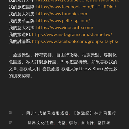
我的短片分享:
https://www.youtube.com/user/sharpe16
我的旅遊團隊:
https://www.facebook.com/FUTUROInI/
我的意大利皮:
https://www.tunenic.com
我的皮革品牌:
https://www.pelle-sg.com/
我的意大利酒:
https://www.vinoconte.com/
我的旅遊IG:
https://www.instagram.com/sharpelaw/
我的討論區:
https://www.facebook.com/groups/italyhk/
。旅遊景點、行程安排、自由行攻略、推薦景點、客製化
包團遊、私人訂製旅行團、Blog遊記待續。如果喜歡我的
文章, 喜歡意大利, 喜歡旅遊, 歡迎大家Like & Share給更多
的朋友認識。
Categories
。四川: 成都蜀道逍遙遊
,
【旅遊記】神州萬里行
Tags
世界文化遺產
,
成都
,
李冰
,
自由行
,
都江堰