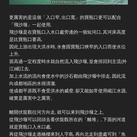
更厲害的是這個「入口窄, 出口寬」的寶瓶口更可以配合
「飛沙堰」一起使用,
飛沙堰是在寶瓶口入水口處旁邊的一個短河口, 其河床高度
是比寶瓶口要高,
因此上游出現大洪水時, 水會因寶瓶口狹窄的入口而使水位
上升,
當高過一定程度時水就自然流入飛沙堰, 並會排回到主流(外
江)岷江去,
加上水流的流向會使水中的沙石都由飛沙堰中排走, 因此流
向成都地區的水很清澈,
使成都平原既不會受洪水的威脅, 卻又能如常使用岷江水源,
確實是厲害中之厲害。
離開伏龍觀往河方向走, 就可以來到飛沙堰之上,
從飛沙堰可以回頭去看伏龍觀所在的「離堆」, 下面的河道
就是寶瓶口入水口處,
再從飛沙堰走過橋樑來到人字島, 再向北走到盡處可到「魚