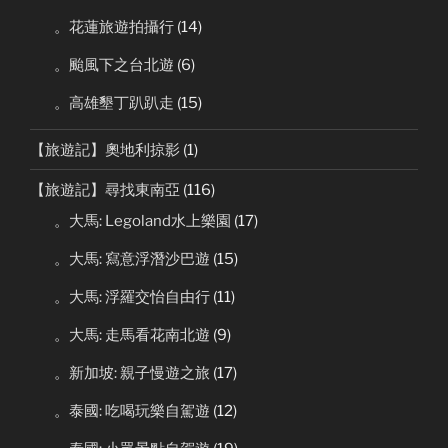
。花蓮旅遊拍攝行
(14)
。颱風下之台北遊
(6)
。高雄墾丁趴趴走
(15)
【旅遊記】奧地利掠影
(1)
【旅遊記】尋找東南亞
(116)
。大馬: Legoland水上樂園
(17)
。大馬: 寫意浮潛沙巴遊
(15)
。大馬: 浮羅交怡自由行
(11)
。大馬: 走馬看花南北遊
(9)
。新加坡: 親子慢遊之旅
(17)
。泰國: 吃喝玩樂自駕遊
(12)