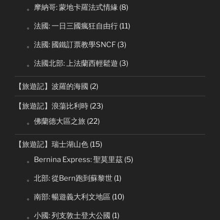
。摩納哥: 蒙地卡羅法式情緣
(8)
。法國: 一日三國瘋狂自由行
(11)
。法國: 國鐵訂票教學SNCF
(3)
。法國北部: 上法蘭西輕鬆遊
(3)
【旅遊記】波羅的海國
(2)
【旅遊記】浪蕩比利時
(23)
。佛蘭德大區之旅
(22)
【旅遊記】瑞士湖山色
(15)
。Bernina Express: 聖莫里茲
(5)
。北部: 從Bern跑到蘇黎世
(1)
。南部: 暢遊義大利文地區
(10)
。小國: 列支敦士登大公國
(1)