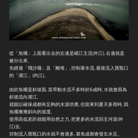
從「魚嘴」上面看出去的左邊是岷江主流(外江), 右邊就是
被分出來,
先經過「飛沙堰」及「離堆」, 控制著水流, 最後流入寶瓶口
的「灌江」(內江)。
由於魚嘴是斜坡面, 當旱動水流不多時於6成時, 水就會因為
斜坡流向灌江,
就能以確保成都有足夠的水源供應, 但當來到夏天多雨時, 因
魚嘴漸漸斜向的坡度,
使用高低差距就能用自然之力, 把更多的水流回主河道(外
江)去,
控制流入寶瓶口的水就不會過多, 避免成都會發生水災。