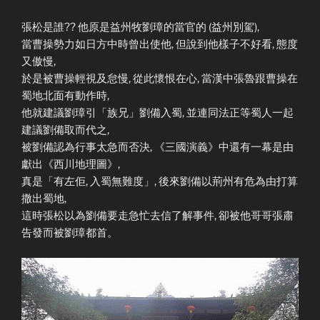
張松是誰?? 他原是益州牧劉璋的當官的 (益州別駕),
當曹操勢力如日方中時曾出使他, 但說到他樣子不好看, 態度
又傲慢,
於是被曹操輕視及怠慢, 從此懷恨在心, 當漢中張魯跟曹操在
蜀地北面有動作時,
他就建議劉璋引「族兄」劉備入蜀, 並連同法正等蜀人一起
建議劉備取而代之,
被劉備認為行事太急而否決, 《三國演義》中還有一幕是由
獻出《西川地理圖》,
真是「有左佢, 入蜀無難度」, 後來劉備以荊州有危為由打算
撒出蜀地,
這時張松以為劉備要走急忙去信了解事件, 卻被他哥哥張肅
告發而被劉璋都首。