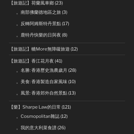
【旅遊記】荷蘭風車鄉
(23)
。南部佛蘭德地區之旅
(3)
。反轉阿姆斯特丹景點
(17)
。鹿特丹快樂的日與夜
(8)
【旅遊記】轆More無障礙旅遊
(12)
【旅遊記】香江花月夜
(41)
。名勝: 香港歷史漁農歲月
(28)
。美食: 香港製造自家風味
(10)
。風景: 香港郊外自然景點
(13)
【樂】Sharpe Law的日常
(121)
。Cosmopolitan雜誌
(12)
。我的意大利菜食譜
(26)