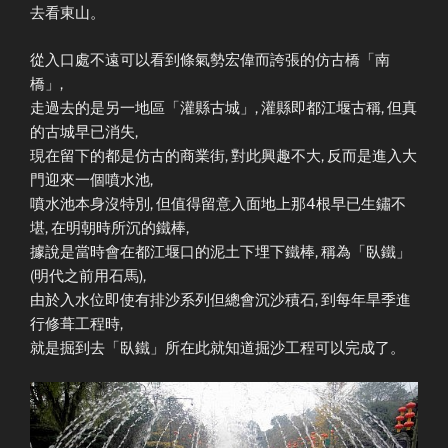
去看東山。
從入口處不遠可以看到條氣勢宏偉而誇張的仿古橋「南
橋」,
走過去的是另一地區「灌縣古城」, 灌縣即都江堰古稱, 但真
的古城早已消失,
現在留下的都是仿古的商業街, 對此興趣不大, 反而是進入大
門迎來一個噴水池,
噴水池本身沒特別, 但值得留意入面地上那4根早已生鏽不
堪, 在明朝時所沉的鐵棒,
據說是當時會在都江堰口的泥土下埋下鐵棒, 稱為「臥鐵」
(明代之前用石馬),
由於入水位即使有排沙系列但總會沉沙積石, 到每年旱季進
行修葺工程時,
就是掘到去「臥鐵」所在此就知道掘沙工程可以完成了。