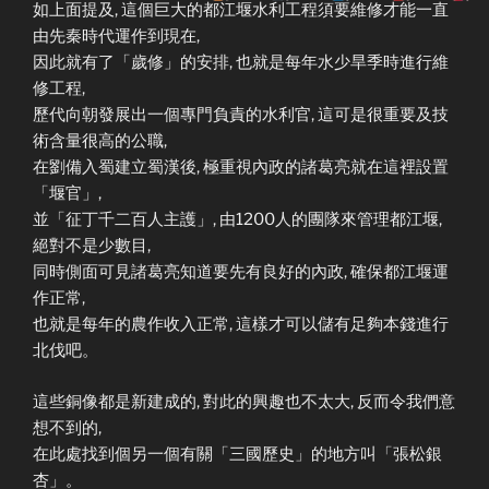
如上面提及, 這個巨大的都江堰水利工程須要維修才能一直
由先秦時代運作到現在,
因此就有了「歲修」的安排, 也就是每年水少旱季時進行維
修工程,
歷代向朝發展出一個專門負責的水利官, 這可是很重要及技
術含量很高的公職,
在劉備入蜀建立蜀漢後, 極重視內政的諸葛亮就在這裡設置
「堰官」,
並「征丁千二百人主護」, 由1200人的團隊來管理都江堰,
絕對不是少數目,
同時側面可見諸葛亮知道要先有良好的內政, 確保都江堰運
作正常,
也就是每年的農作收入正常, 這樣才可以儲有足夠本錢進行
北伐吧。
這些銅像都是新建成的, 對此的興趣也不太大, 反而令我們意
想不到的,
在此處找到個另一個有關「三國歷史」的地方叫「張松銀
杏」。