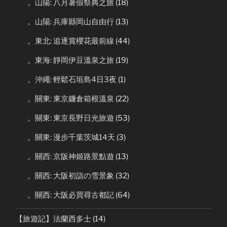
。山陽: 八月暑假祭典之旅
(18)
。山陽: 兵庫縣岡山自由行
(13)
。東北: 追逐賞櫻花最前線
(44)
。東海: 靜岡伊豆溫泉之旅
(19)
。沖繩: 輕鬆石垣島4日3夜
(1)
。關東: 東京鐮倉箱根溫泉
(22)
。關東: 東京長野日光旅遊
(53)
。關東: 漫步千葉茨城14天
(3)
。關西: 京阪神姬路景點遊
(13)
。關西: 大阪初詣の雪景象
(32)
。關西: 大阪必買尋古都記
(64)
【旅遊記】法蘭西多士
(14)