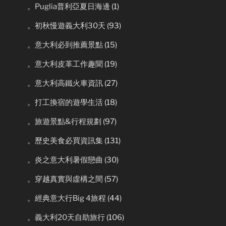
。Puglia普利亞夏日海邊
(1)
。初秋慢遊義大利30天
(93)
。意大利必到推薦景點
(15)
。意大利皮革工作趣聞
(19)
。意大利高鐵火車資訊
(27)
。打工換宿的遊學生活
(18)
。旅遊景點&行程規劃
(97)
。歷史美食必買資訊集
(131)
。炎之意大利暑假戀曲
(30)
。穿越真實與虛構之間
(57)
。經典意大行Big 4旅程
(44)
。義大利20天自助旅行
(106)