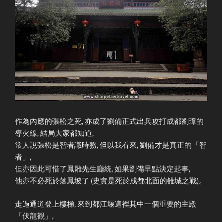
作為內應的張松之死, 亦成了劉備正式出兵攻打成都劉璋的
導火線, 結局大家都知道,
常人說張松是智者識時務, 但以我看來, 劉備才是真正的「智
者」,
但亦因此可惜了鳳雛先生廳統, 如果劉備早點決定起事,
他亦不必死於落鳳坡了 (史實是死於成都北面的雒城之戰)。
走過通道登上樓梯, 來到都江堰這裡其中一個重要的主殿
「伏龍觀」,