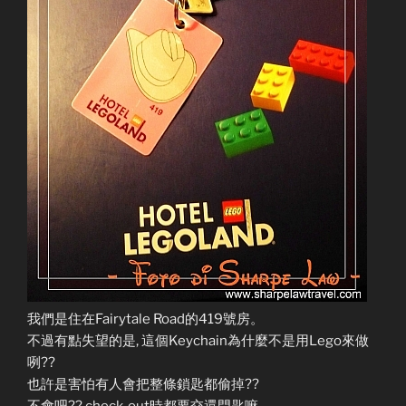
我們是住在Fairytale Road的419號房。
不過有點失望的是, 這個Keychain為什麼不是用Lego來做
咧??
也許是害怕有人會把整條鎖匙都偷掉??