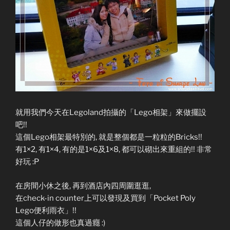
就用我們今天在Legoland拍攝的「Lego相架」來做擺設
吧!!
這個Lego相架最特別的, 就是整個都是一粒粒的Bricks!!
有1×2, 有1×4, 有的是1×6及1×8, 都可以砌出來重組的!! 非常
好玩 :P
在房間小休之後, 再到酒店內四周圍逛逛,
在check-in counter上可以發現及買到「Pocket Poly
Lego便利雨衣」!!
這個人仔的做形也真過癮 :)