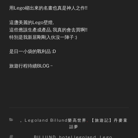
用Lego砌出來的名畫也真是神人之作!!
這盞美麗的Lego壁燈,
這些應該生產成產品, 我真的會去買啊!!
特別是我新居剛剛入伙沒一陣子 :)
是日一小袋的戰利品 :D
旅遊行程待續BLOG ~
Categories
。Legoland Billund樂高世界
,
【旅遊記】丹麥童
話夢
Tags
BILLUND
,
hotel legoland
,
Lego
,