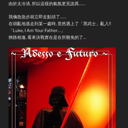
由於太冷清, 所以這樣的氣氛更見詭異……
我倆急急步就立即走點頭了……
在胡亂地逃走到某一處時, 竟然遇上了「黑武士」亂入!!
「Luke, I Am Your Father…」
狹路相逢, 看來決戰實在是在所難免的了…