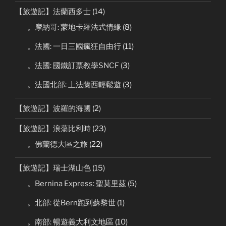
【旅遊記】法蘭西多士
(14)
。摩納哥: 蒙地卡羅法式情緣
(8)
。法國: 一日三國瘋狂自由行
(11)
。法國: 國鐵訂票教學SNCF
(3)
。法國北部: 上法蘭西輕鬆遊
(3)
【旅遊記】波羅的海國
(2)
【旅遊記】浪蕩比利時
(23)
。佛蘭德大區之旅
(22)
【旅遊記】瑞士湖山色
(15)
。Bernina Express: 聖莫里茲
(5)
。北部: 從Bern跑到蘇黎世
(1)
。南部: 暢遊義大利文地區
(10)