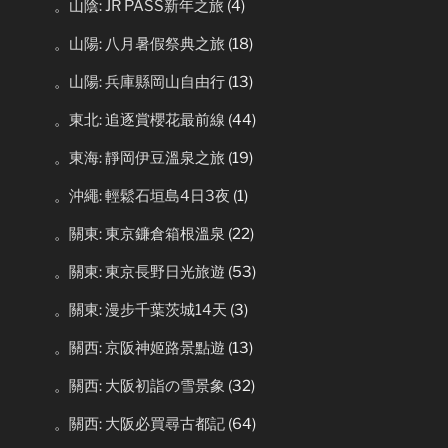
。山陰: JR PASS新年之旅
(4)
。山陽: 八月暑假祭典之旅
(18)
。山陽: 兵庫縣岡山自由行
(13)
。東北: 追逐賞櫻花最前線
(44)
。東海: 靜岡伊豆溫泉之旅
(19)
。沖繩: 輕鬆石垣島4日3夜
(1)
。關東: 東京鐮倉箱根溫泉
(22)
。關東: 東京長野日光旅遊
(53)
。關東: 漫步千葉茨城14天
(3)
。關西: 京阪神姬路景點遊
(13)
。關西: 大阪初詣の雪景象
(32)
。關西: 大阪必買尋古都記
(64)