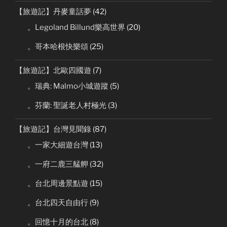
【旅遊記】丹麥童話夢
(42)
。Legoland Billund樂高世界
(20)
。哥本哈根快樂頌
(25)
【旅遊記】北歐四國遊
(7)
。瑞典: Malmo小城遊蹤
(5)
。芬蘭: 聖誕老人村極光
(3)
【旅遊記】台灣見聞錄
(87)
。一家大細遊台灣
(13)
。一府二鹿三艋舺
(32)
。台北周邊景點遊
(15)
。台北四天自由行
(9)
。回憶十月的台北
(8)