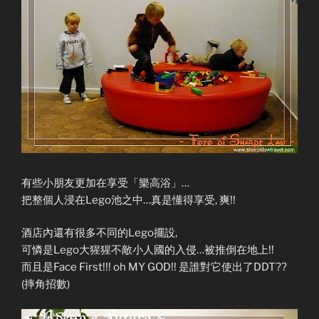
有些小朋友更加在享受「樂高浴」…
把整個人浸在Lego池之中…真是懂得享受, 爽!!
酒店內還有很多不同的Lego擺設,
可憐是Lego大猩猩不敵小人國的入侵…被推倒在地上!!
而且是Face First!!! oh MY GOD!! 是誰對它使出了DDT??
(摔角招數)