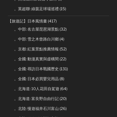
。英超聯: 綠茵足球場巡禮
(15)
【旅遊記】日本風情畫
(417)
。中部: 名古屋琵琶湖景點
(32)
。中部: 雪之木曾路白川鄉
(4)
。京都: 紅葉景點推薦情報
(52)
。全國: 動漫真實與虛構間
(22)
。全國: 尋訪日本戰國歷史
(131)
。全國: 日本必買嬰兒用品
(8)
。北海道: 10人花田自駕遊
(64)
。北海道: 富良野自由行記
(20)
。北陸: 慢遊福井石川富山
(26)