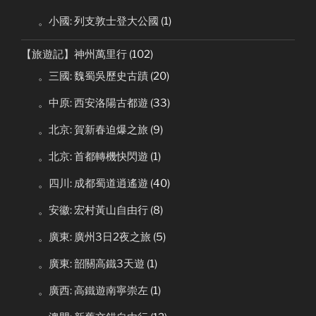
。小國: 列支敦士登大公國
(1)
【旅遊記】神州萬里行
(102)
。三國: 魏蜀吳歷史古蹟
(20)
。中原: 西安洛陽古都遊
(33)
。北京: 賀新春迫爆之旅
(9)
。北京: 首都轉機快閃遊
(1)
。四川: 成都蜀道逍遙遊
(40)
。安徽: 宏村黃山自由行
(8)
。廣東: 廣州3日2夜之旅
(5)
。廣東: 韶關高鐵3天遊
(1)
。廣西: 高鐵遊南寧崇左
(1)