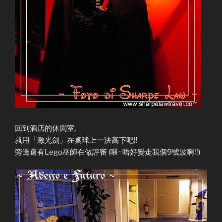
回到酒店的休閒室,
就用「激光劍」在桌球上一決高下吧!!
旁邊還有Lego巫師在做評審 (喂~唔好變走我個9號波啊!!)