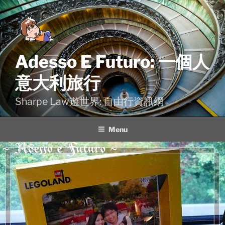
Skip
to
content
Adesso E Futuro: 一個人
意大利旅行
Sharpe Law遊世界: 自由行資訊網
Menu