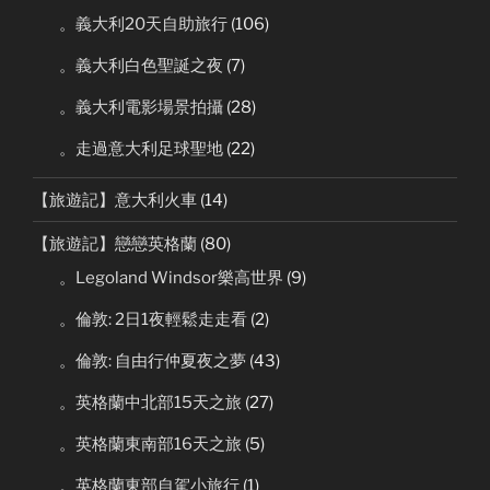
。義大利20天自助旅行
(106)
。義大利白色聖誕之夜
(7)
。義大利電影場景拍攝
(28)
。走過意大利足球聖地
(22)
【旅遊記】意大利火車
(14)
【旅遊記】戀戀英格蘭
(80)
。Legoland Windsor樂高世界
(9)
。倫敦: 2日1夜輕鬆走走看
(2)
。倫敦: 自由行仲夏夜之夢
(43)
。英格蘭中北部15天之旅
(27)
。英格蘭東南部16天之旅
(5)
。英格蘭東部自駕小旅行
(1)