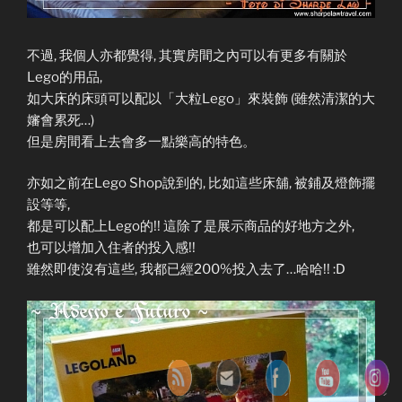
不過, 我個人亦都覺得, 其實房間之內可以有更多有關於
Lego的用品,
如大床的床頭可以配以「大粒Lego」來裝飾 (雖然清潔的大
嬸會累死…)
但是房間看上去會多一點樂高的特色。
亦如之前在Lego Shop說到的, 比如這些床舖, 被鋪及燈飾擺
設等等,
都是可以配上Lego的!! 這除了是展示商品的好地方之外,
也可以增加入住者的投入感!!
雖然即使沒有這些, 我都已經200%投入去了…哈哈!! :D