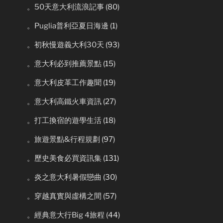
。50天意大利流浪記事
(80)
。Puglia普利亞夏日海邊
(1)
。初秋慢遊義大利30天
(93)
。意大利必到推薦景點
(15)
。意大利皮革工作趣聞
(19)
。意大利高鐵火車資訊
(27)
。打工換宿的遊學生活
(18)
。旅遊景點&行程規劃
(97)
。歷史美食必買資訊集
(131)
。炎之意大利暑假戀曲
(30)
。穿越真實與虛構之間
(57)
。經典意大行Big 4旅程
(44)