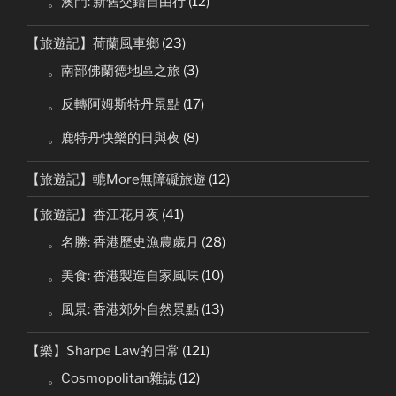
。澳門: 新舊交錯自由行
(12)
【旅遊記】荷蘭風車鄉
(23)
。南部佛蘭德地區之旅
(3)
。反轉阿姆斯特丹景點
(17)
。鹿特丹快樂的日與夜
(8)
【旅遊記】轆More無障礙旅遊
(12)
【旅遊記】香江花月夜
(41)
。名勝: 香港歷史漁農歲月
(28)
。美食: 香港製造自家風味
(10)
。風景: 香港郊外自然景點
(13)
【樂】Sharpe Law的日常
(121)
。Cosmopolitan雜誌
(12)