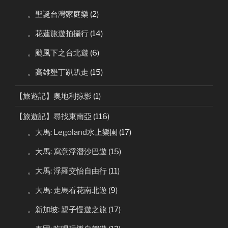
。聖誕台灣家庭樂
(2)
。花蓮旅遊拍攝行
(14)
。颱風下之台北遊
(6)
。高雄墾丁趴趴走
(15)
【旅遊記】奧地利掠影
(1)
【旅遊記】尋找東南亞
(116)
。大馬: Legoland水上樂園
(17)
。大馬: 寫意浮潛沙巴遊
(15)
。大馬: 浮羅交怡自由行
(11)
。大馬: 走馬看花南北遊
(9)
。新加坡: 親子慢遊之旅
(17)