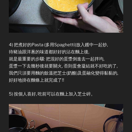
4) 把煮好的Pasta (多用Spaghetti)放入鑊中一起炒,
待豬油跟洋蔥的味道都好好的沾在麵上後,
就是最重要的步驟: 把混好的蛋漿倒進去一起拌均,
蛋漿一下去幾秒後就要關火, 否則蛋會凝結就不好吃的了,
我們只須要用麵的餘溫把芝士(奶酪)及蛋融化變得黏黏的,
好好地掛在麵條上就完成了!!
5) 按個人喜好, 吃前可以在麵上加入芝士碎。