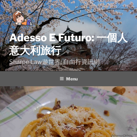
Skip
to
content
Adesso E Futuro: 一個人
意大利旅行
Sharpe Law遊世界: 自由行資訊網
Menu