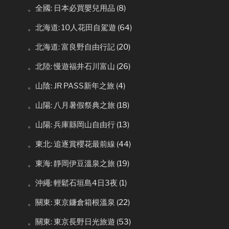
。全國: 日本必買嬰兒用品
(8)
。北海道: 10人花田自駕遊
(64)
。北海道: 富良野自由行記
(20)
。北陸: 慢遊福井石川富山
(26)
。山陰: JR PASS新年之旅
(4)
。山陽: 八月暑假祭典之旅
(18)
。山陽: 兵庫縣岡山自由行
(13)
。東北: 追逐賞櫻花最前線
(44)
。東海: 靜岡伊豆溫泉之旅
(19)
。沖繩: 輕鬆石垣島4日3夜
(1)
。關東: 東京鐮倉箱根溫泉
(22)
。關東: 東京長野日光旅遊
(53)