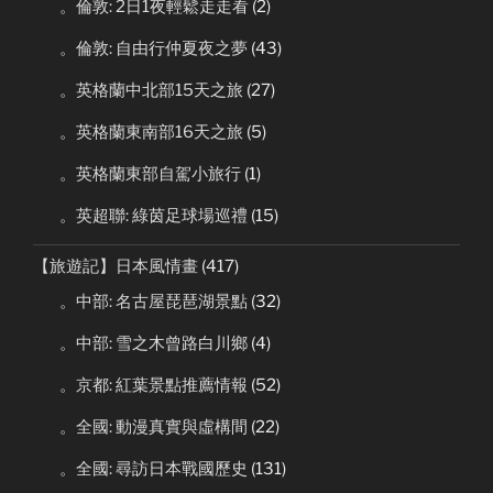
。倫敦: 2日1夜輕鬆走走看
(2)
。倫敦: 自由行仲夏夜之夢
(43)
。英格蘭中北部15天之旅
(27)
。英格蘭東南部16天之旅
(5)
。英格蘭東部自駕小旅行
(1)
。英超聯: 綠茵足球場巡禮
(15)
【旅遊記】日本風情畫
(417)
。中部: 名古屋琵琶湖景點
(32)
。中部: 雪之木曾路白川鄉
(4)
。京都: 紅葉景點推薦情報
(52)
。全國: 動漫真實與虛構間
(22)
。全國: 尋訪日本戰國歷史
(131)