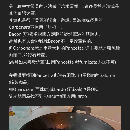
另一種中文常見的叫法做「培根蛋麵」, 這多見於台灣或是
其他華語之區,
其實也是很「美麗的誤會」翻譯, 因為傳統經典的
Carbonara不使用「培根」,
Bacon (培根)多指西方鹽腌並經煙薰過的豬腩肉,
當然也有人會挑戰說Bacon不一定煙薰過的,
但Carbonara就是用意大利的Pancetta, 這主要就是鹽腌腩
肉而已, 並沒有煙薰。
(當然如果喜歡煙薰味, 用Pancetta Affumicata亦無不可)
在香港要找到Pancetta也許有困難, 但用類似的Salume
(腌製肉品):
如Guanciale (面珠肉)或Lardo (五花腩)也是OK,
這次就因為找不到Pancetta而改用Lardo。