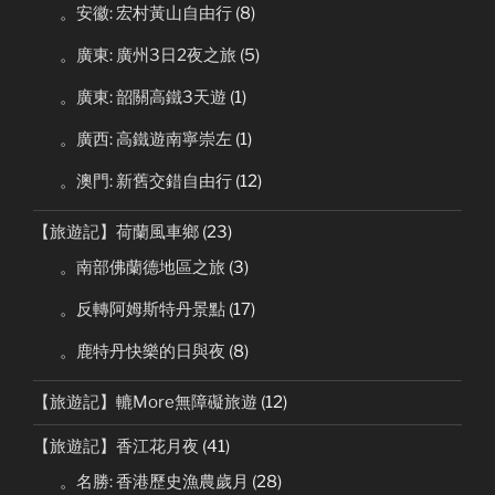
。安徽: 宏村黃山自由行
(8)
。廣東: 廣州3日2夜之旅
(5)
。廣東: 韶關高鐵3天遊
(1)
。廣西: 高鐵遊南寧崇左
(1)
。澳門: 新舊交錯自由行
(12)
【旅遊記】荷蘭風車鄉
(23)
。南部佛蘭德地區之旅
(3)
。反轉阿姆斯特丹景點
(17)
。鹿特丹快樂的日與夜
(8)
【旅遊記】轆More無障礙旅遊
(12)
【旅遊記】香江花月夜
(41)
。名勝: 香港歷史漁農歲月
(28)