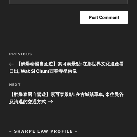
Post
Previous
PREVIOUS
navigation
Post
【醉爆泰國自駕遊】素可泰景點: 在那世界文化遺產看
日出, Wat Si Chum西春寺坐佛像
Next
NEXT
Post
【醉爆泰國自駕遊】素可泰景點: 在古城踏單車, 來往曼谷
及清邁的交通方式
– SHARPE LAW PROFILE –