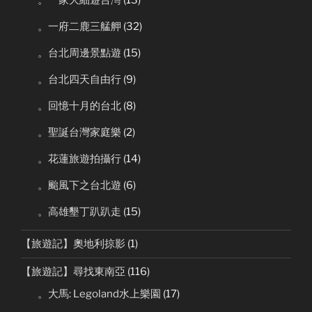
。一府二鹿三艋舺
(32)
。台北周邊景點遊
(15)
。台北四天自由行
(9)
。回憶十月的台北
(8)
。聖誕台灣家庭樂
(2)
。花蓮旅遊拍攝行
(14)
。颱風下之台北遊
(6)
。高雄墾丁趴趴走
(15)
【旅遊記】奧地利掠影
(1)
【旅遊記】尋找東南亞
(116)
。大馬: Legoland水上樂園
(17)