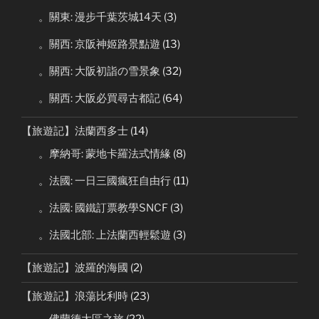
。關東: 漫步千葉茨城14天
(3)
。關西: 京阪神姬路景點遊
(13)
。關西: 大阪初詣の雪景象
(32)
。關西: 大阪必買尋古都記
(64)
【旅遊記】法蘭西多士
(14)
。摩納哥: 蒙地卡羅法式情緣
(8)
。法國: 一日三國瘋狂自由行
(11)
。法國: 國鐵訂票教學SNCF
(3)
。法國北部: 上法蘭西輕鬆遊
(3)
【旅遊記】波羅的海國
(2)
【旅遊記】浪蕩比利時
(23)
。佛蘭德大區之旅
(22)