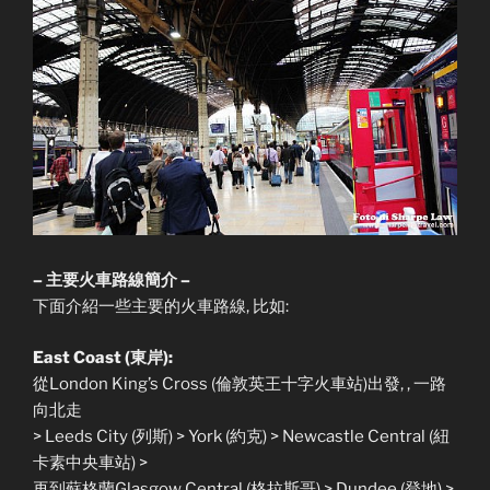
– 主要火車路線簡介 –
下面介紹一些主要的火車路線, 比如:
East Coast (東岸):
從London King’s Cross (倫敦英王十字火車站)出發, , 一路
向北走
> Leeds City (列斯) > York (約克) > Newcastle Central (紐
卡素中央車站) >
再到蘇格蘭Glasgow Central (格拉斯哥) > Dundee (登地) >