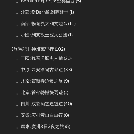
。Bernina Express: 聖莫里茲
(5)
。北部: 從Bern跑到蘇黎世
(1)
。南部: 暢遊義大利文地區
(10)
。小國: 列支敦士登大公國
(1)
【旅遊記】神州萬里行
(102)
。三國: 魏蜀吳歷史古蹟
(20)
。中原: 西安洛陽古都遊
(33)
。北京: 賀新春迫爆之旅
(9)
。北京: 首都轉機快閃遊
(1)
。四川: 成都蜀道逍遙遊
(40)
。安徽: 宏村黃山自由行
(8)
。廣東: 廣州3日2夜之旅
(5)