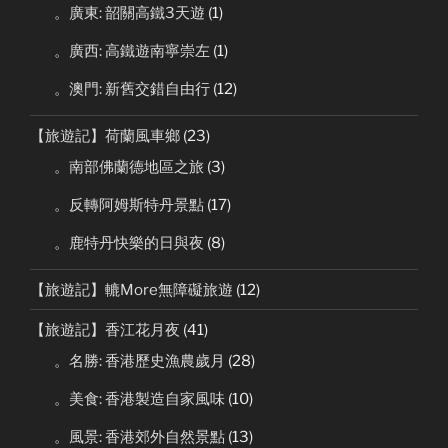
。廣東: 韶關高鐵3天遊
(1)
。廣西: 高鐵遊南寧崇左
(1)
。澳門: 新舊交錯自由行
(12)
【旅遊記】荷蘭風車鄉
(23)
。南部佛蘭德地區之旅
(3)
。反轉阿姆斯特丹景點
(17)
。鹿特丹快樂的日與夜
(8)
【旅遊記】轆More無障礙旅遊
(12)
【旅遊記】香江花月夜
(41)
。名勝: 香港歷史漁農歲月
(28)
。美食: 香港製造自家風味
(10)
。風景: 香港郊外自然景點
(13)