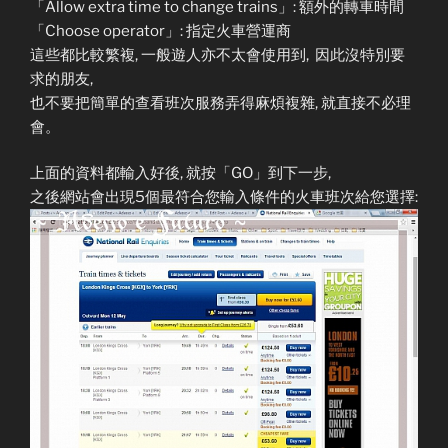
「Allow extra time to change trains」: 額外的轉車時間
「Choose operator」: 指定火車營運商
這些都比較繁複, 一般遊人亦不太會使用到, 因此沒特別要
求的朋友,
也不要把簡單的查看班次服務弄得麻煩複雜, 就直接不必理
會。
上面的資料都輸入好後, 就按「GO」到下一步,
之後網站會出現5個最符合您輸入條件的火車班次給您選擇: