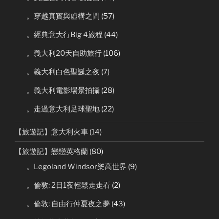
。穿越真實與虛構之間
(57)
。經典意大行Big 4旅程
(44)
。義大利20天自助旅行
(106)
。義大利白色聖誕之夜
(7)
。義大利電影場景拍攝
(28)
。走過意大利足球聖地
(22)
【旅遊記】意大利火車
(14)
【旅遊記】戀戀英格蘭
(80)
。Legoland Windsor樂高世界
(9)
。倫敦: 2日1夜輕鬆走走看
(2)
。倫敦: 自由行仲夏夜之夢
(43)