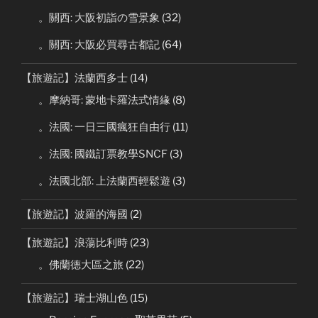
。關西: 大阪初詣の雪景象
(32)
。關西: 大阪必買尋古都記
(64)
【旅遊記】法蘭西多士
(14)
。摩納哥: 蒙地卡羅法式情緣
(8)
。法國: 一日三國瘋狂自由行
(11)
。法國: 國鐵訂票教學SNCF
(3)
。法國北部: 上法蘭西輕鬆遊
(3)
【旅遊記】波羅的海國
(2)
【旅遊記】浪蕩比利時
(23)
。佛蘭德大區之旅
(22)
【旅遊記】瑞士湖山色
(15)