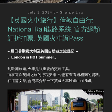
Posted
July 1, 2014
by
Sharpe Law
on
【英國火車旅行】倫敦自由行:
National Rail鐵路系統, 官方網預
訂折扣票, 英國火車證Pass
– 夏日暑期意大利及英國自助遊之旅遊記 –
。London in HOT Summer。
到歐洲旅遊, 火車是很重要的交通工具,
而在這次英國之旅的行程安排上, 也有查看過相關的資料,
在這篇文章, 會簡單介紹一下英國火車National Rail。