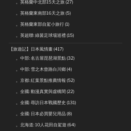
。英格蘭中北部15天之旅
(27)
。英格蘭東南部16天之旅
(5)
。英格蘭東部自駕小旅行
(1)
。英超聯: 綠茵足球場巡禮
(15)
【旅遊記】日本風情畫
(417)
。中部: 名古屋琵琶湖景點
(32)
。中部: 雪之木曾路白川鄉
(4)
。京都: 紅葉景點推薦情報
(52)
。全國: 動漫真實與虛構間
(22)
。全國: 尋訪日本戰國歷史
(131)
。全國: 日本必買嬰兒用品
(8)
。北海道: 10人花田自駕遊
(64)