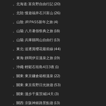
。北海道: 富良野自由行記
(20)
。北陸: 慢遊福井石川富山
(26)
。山陰: JR PASS新年之旅
(4)
。山陽: 八月暑假祭典之旅
(18)
。山陽: 兵庫縣岡山自由行
(13)
。東北: 追逐賞櫻花最前線
(44)
。東海: 靜岡伊豆溫泉之旅
(19)
。沖繩: 輕鬆石垣島4日3夜
(1)
。關東: 東京鐮倉箱根溫泉
(22)
。關東: 東京長野日光旅遊
(53)
。關東: 漫步千葉茨城14天
(3)
。關西: 京阪神姬路景點遊
(13)