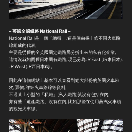
– 英國全國鐵路 National Rail –
National Rail是一個「總稱」, 這是個由幾十條不同火車路
線組成的代表,
主要是從舊的全英國國定鐵路局分拆出來的私有化企業,
這情況就如同舊日本國有鐵路, 現已分為JR East (JR東日本),
JR West(JR西日本)等。
因此在這個網站上基本可以查看到絕大部份的英國火車班
次, 票價, 詳細火車路線等資料,
不過某上小型的「私鐵」(私人鐵路)就沒有包括在內,
亦有些「遺產鐵路」沒有在內, 比如那些在使用蒸汽火車頭
的觀光火車線。