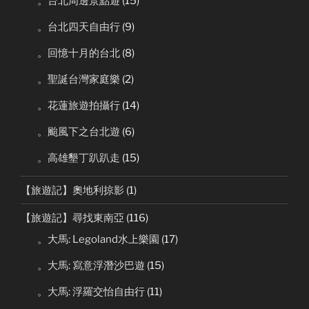
。台北周邊景點遊
(15)
。台北四天自由行
(9)
。回憶十月的台北
(8)
。聖誕台灣家庭樂
(2)
。花蓮旅遊拍攝行
(14)
。颱風下之台北遊
(6)
。高雄墾丁趴趴走
(15)
【旅遊記】奧地利掠影
(1)
【旅遊記】尋找東南亞
(116)
。大馬: Legoland水上樂園
(17)
。大馬: 寫意浮潛沙巴遊
(15)
。大馬: 浮羅交怡自由行
(11)