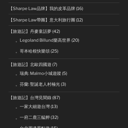
【Sharpe Law品牌】我的皮革品牌
(16)
【Sharpe Law帶團】意大利旅行團
(12)
【旅遊記】丹麥童話夢
(42)
。Legoland Billund樂高世界
(20)
。哥本哈根快樂頌
(25)
【旅遊記】北歐四國遊
(7)
。瑞典: Malmo小城遊蹤
(5)
。芬蘭: 聖誕老人村極光
(3)
【旅遊記】台灣見聞錄
(87)
。一家大細遊台灣
(13)
。一府二鹿三艋舺
(32)