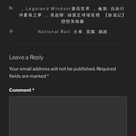
Categories
。Legoland Windsor樂高世界
,
。倫敦: 自由行
仲夏夜之夢
,
。英超聯: 綠茵足球場巡禮
,
【旅遊記】
戀戀英格蘭
Tags
National Rail
,
火車
,
英國
,
鐵路
Leave a Reply
Your email address will not be published.
Required
fields are marked
*
Comment
*