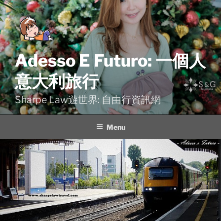
Skip
to
content
Adesso E Futuro: 一個人
意大利旅行
Sharpe Law遊世界: 自由行資訊網
Menu