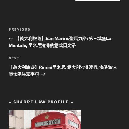
Post
Previous
PREVIOUS
navigation
Post
【義大利旅遊】San Marino聖馬力諾: 第三城堡La
Montale, 里米尼海灘的意式日光浴
Next
NEXT
Post
【義大利旅遊】Rimini里米尼: 意大利沙灘渡假, 海邊游泳
曬太陽注意事項
– SHARPE LAW PROFILE –