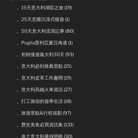
。15天意大利湖區之旅
(19)
。25天意國沉浸式慢遊
(1)
。50天意大利流浪記事
(80)
。Puglia普利亞夏日海邊
(1)
。初秋慢遊義大利30天
(93)
。意大利必到推薦景點
(15)
。意大利皮革工作趣聞
(19)
。意大利高鐵火車資訊
(27)
。打工換宿的遊學生活
(18)
。旅遊景點&行程規劃
(97)
。歷史美食必買資訊集
(131)
。炎之意大利暑假戀曲
(30)