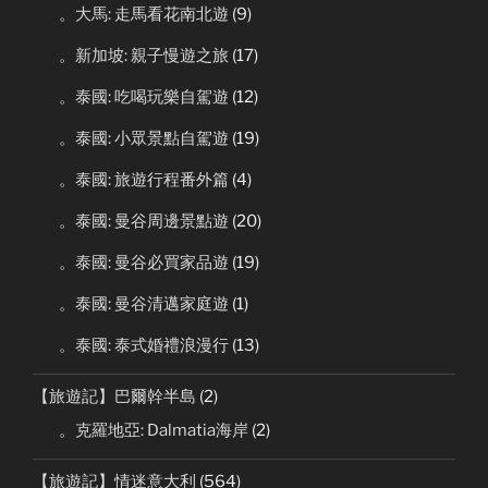
。大馬: 走馬看花南北遊
(9)
。新加坡: 親子慢遊之旅
(17)
。泰國: 吃喝玩樂自駕遊
(12)
。泰國: 小眾景點自駕遊
(19)
。泰國: 旅遊行程番外篇
(4)
。泰國: 曼谷周邊景點遊
(20)
。泰國: 曼谷必買家品遊
(19)
。泰國: 曼谷清邁家庭遊
(1)
。泰國: 泰式婚禮浪漫行
(13)
【旅遊記】巴爾幹半島
(2)
。克羅地亞: Dalmatia海岸
(2)
【旅遊記】情迷意大利
(564)