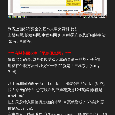
列表上面都有齊全的基本火車火資料, 比如:
出發時間, 抵達時間, 車程時間 (Dur.)轉乘次數及詳細轉車站
(如有), 票價等。
*** 有關英國火車「早鳥優惠票」 ***
值得留意的是, 您會發現英國火車的票價一點都不便宜!!
那麼有什麼方法可以便宜一點?? 就是「早鳥票」(Early
Bird)。
以上面相同的例子, 從「London」(倫敦)去「York」(約克),
輸入今天的時間, 您可以看到車票花費是124英鎊 (票種是
Anytime),
但如果您輸入兩個月之後的時間, 車票就變成了67英鎊 (票
種是Advance),
當中更有一些是叫作「Cheapest Fare」(最便宜車資), 只須