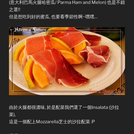
(意大利巴馬火腿哈密瓜/ Parma Ham and Melon) 也是不錯
之選!!
但是想吃到好的蜜瓜, 也要看季節性啊~嘿嘿…
由於火腿都很濃味, 於是配菜我們選了一個Insalata (沙拉
菜),
這是一個配上Mozzarella芝士的沙拉配菜 :P