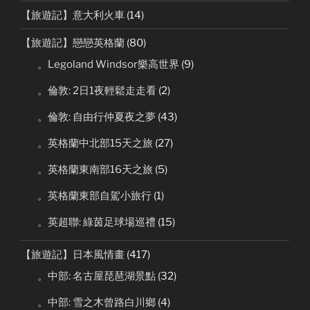
【旅遊記】意大利火車
(14)
【旅遊記】戀戀英格蘭
(80)
。Legoland Windsor樂高世界
(9)
。倫敦: 2日1夜輕鬆走走看
(2)
。倫敦: 自由行仲夏夜之夢
(43)
。英格蘭中北部15天之旅
(27)
。英格蘭東南部16天之旅
(5)
。英格蘭東部自駕小旅行
(1)
。英超聯: 綠茵足球場巡禮
(15)
【旅遊記】日本風情畫
(417)
。中部: 名古屋琵琶湖景點
(32)
。中部: 雪之木曾路白川鄉
(4)