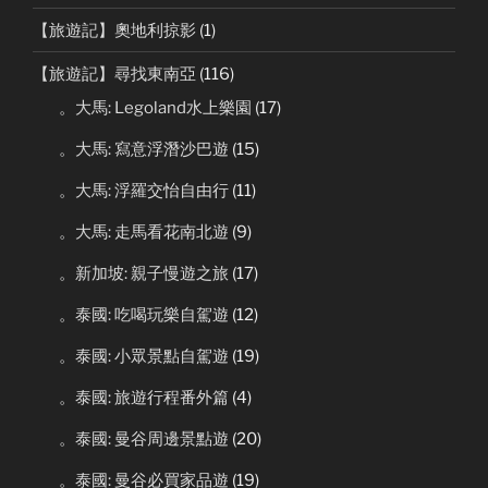
【旅遊記】奧地利掠影
(1)
【旅遊記】尋找東南亞
(116)
。大馬: Legoland水上樂園
(17)
。大馬: 寫意浮潛沙巴遊
(15)
。大馬: 浮羅交怡自由行
(11)
。大馬: 走馬看花南北遊
(9)
。新加坡: 親子慢遊之旅
(17)
。泰國: 吃喝玩樂自駕遊
(12)
。泰國: 小眾景點自駕遊
(19)
。泰國: 旅遊行程番外篇
(4)
。泰國: 曼谷周邊景點遊
(20)
。泰國: 曼谷必買家品遊
(19)