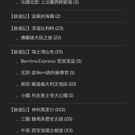
。法國北部: 上法蘭西輕鬆遊
(3)
【旅遊記】波羅的海國
(2)
【旅遊記】浪蕩比利時
(23)
。佛蘭德大區之旅
(22)
【旅遊記】瑞士湖山色
(15)
。Bernina Express: 聖莫里茲
(5)
。北部: 從Bern跑到蘇黎世
(1)
。南部: 暢遊義大利文地區
(10)
。小國: 列支敦士登大公國
(1)
【旅遊記】神州萬里行
(102)
。三國: 魏蜀吳歷史古蹟
(20)
。中原: 西安洛陽古都遊
(33)