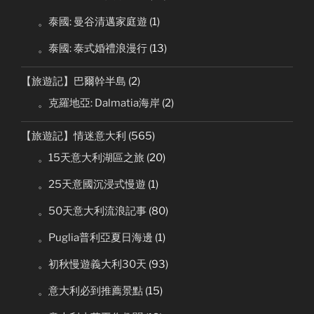
。泰國: 曼谷清邁家庭遊
(1)
。泰國: 泰式婚禮浪漫行
(13)
【旅遊記】巴爾幹半島
(2)
。克羅地亞: Dalmatia海岸
(2)
【旅遊記】情迷意大利
(565)
。15天意大利湖區之旅
(20)
。25天意國沉浸式慢遊
(1)
。50天意大利流浪記事
(80)
。Puglia普利亞夏日海邊
(1)
。初秋慢遊義大利30天
(93)
。意大利必到推薦景點
(15)