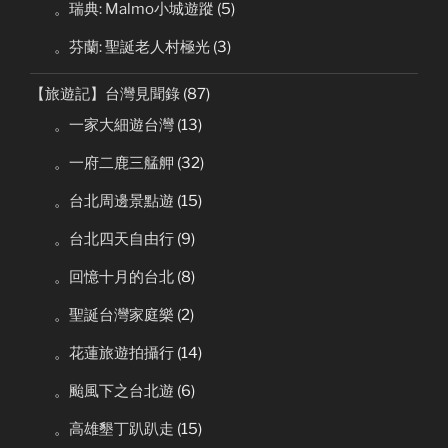
。瑞典: Malmo小城遊蹤
(5)
。芬蘭: 聖誕老人村極光
(3)
【旅遊記】台灣見聞錄
(87)
。一家大細遊台灣
(13)
。一府二鹿三艋舺
(32)
。台北周邊景點遊
(15)
。台北四天自由行
(9)
。回憶十月的台北
(8)
。聖誕台灣家庭樂
(2)
。花蓮旅遊拍攝行
(14)
。颱風下之台北遊
(6)
。高雄墾丁趴趴走
(15)