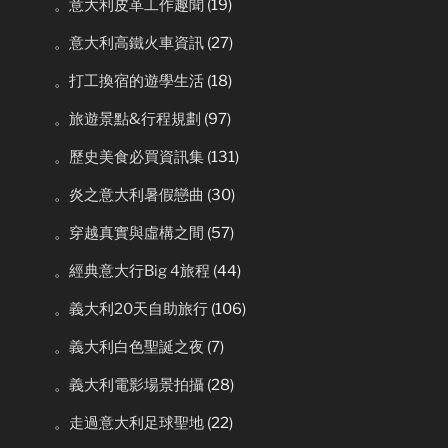
。意大利皮革工作趣聞
(19)
。意大利高鐵火車資訊
(27)
。打工換宿的遊學生活
(18)
。旅遊景點&行程規劃
(97)
。歷史美食必買資訊集
(131)
。炎之意大利暑假戀曲
(30)
。穿越真實與虛構之間
(57)
。經典意大行Big 4旅程
(44)
。義大利20天自助旅行
(106)
。義大利白色聖誕之夜
(7)
。義大利電影場景拍攝
(28)
。走過意大利足球聖地
(22)