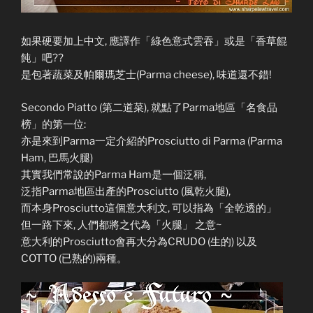
如果硬要加上中文, 應譯作「綠色意式雲吞」或是「香草餛
飩」吧??
是包著蔬菜及帕爾瑪芝士(Parma cheese), 味道還不錯!
Secondo Piatto (第二道菜), 就點了Parma地區「名食品
榜」的第一位:
亦是來到Parma一定介紹的Prosciutto di Parma (Parma
Ham, 巴馬火腿)
其實我們常說的Parma Ham是一個泛稱,
泛指Parma地區出產的Prosciutto (風乾火腿),
而本身Prosciutto這個意大利文, 可以指為「全乾透的」
但一路下來, 人們都將之代為「火腿」 之意~
意大利的Prosciutto會再大分為CRUDO (生的) 以及
COTTO (已熟的)兩種。