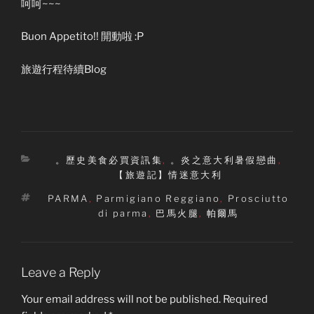
呵呵~~~
Buon Appetito!! 開動啦 :P
旅遊行程待續Blog
Categories
。歷史美食必買資訊集
,
。炎之意大利暑假戀曲
,
【旅遊記】情迷意大利
Tags
PARMA
,
Parmigiano Reggiano
,
Prosciutto
di parma
,
巴馬火腿
,
帕爾馬
Leave a Reply
Your email address will not be published.
Required