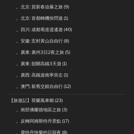
。北京: 賀新春迫爆之旅
(9)
。北京: 首都轉機快閃遊
(1)
。四川: 成都蜀道逍遙遊
(40)
。安徽: 宏村黃山自由行
(8)
。廣東: 廣州3日2夜之旅
(5)
。廣東: 韶關高鐵3天遊
(1)
。廣西: 高鐵遊南寧崇左
(1)
。澳門: 新舊交錯自由行
(12)
【旅遊記】荷蘭風車鄉
(23)
。南部佛蘭德地區之旅
(3)
。反轉阿姆斯特丹景點
(17)
。鹿特丹快樂的日與夜
(8)