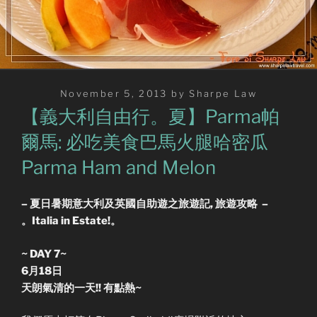
Posted
November 5, 2013
by
Sharpe Law
on
【義大利自由行。夏】Parma帕
爾馬: 必吃美食巴馬火腿哈密瓜
Parma Ham and Melon
– 夏日暑期意大利及英國自助遊之旅遊記, 旅遊攻略 –
。Italia in Estate!。
~ DAY 7~
6月18日
天朗氣清的一天!! 有點熱~