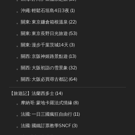
。沖繩: 輕鬆石垣島4日3夜
(1)
。關東: 東京鐮倉箱根溫泉
(22)
。關東: 東京長野日光旅遊
(53)
。關東: 漫步千葉茨城14天
(3)
。關西: 京阪神姬路景點遊
(13)
。關西: 大阪初詣の雪景象
(32)
。關西: 大阪必買尋古都記
(64)
【旅遊記】法蘭西多士
(14)
。摩納哥: 蒙地卡羅法式情緣
(8)
。法國: 一日三國瘋狂自由行
(11)
。法國: 國鐵訂票教學SNCF
(3)