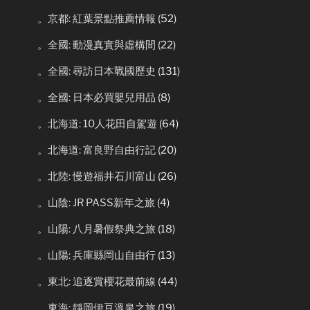
。京都: 紅葉景點推薦情報
(52)
。全國: 動漫真實與虛構間
(22)
。全國: 尋訪日本戰國歷史
(131)
。全國: 日本必買嬰兒用品
(8)
。北海道: 10人花田自駕遊
(64)
。北海道: 富良野自由行記
(20)
。北陸: 慢遊福井石川富山
(26)
。山陰: JR PASS新年之旅
(4)
。山陽: 八月暑假祭典之旅
(18)
。山陽: 兵庫縣岡山自由行
(13)
。東北: 追逐賞櫻花最前線
(44)
。東海: 靜岡伊豆溫泉之旅
(19)