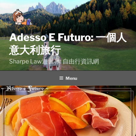
Skip
to
content
Adesso E Futuro: 一個人
意大利旅行
Sharpe Law遊世界: 自由行資訊網
Menu