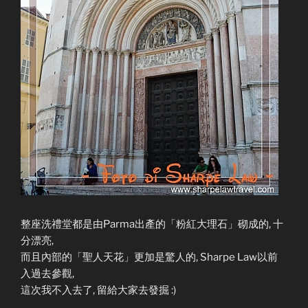
整座洗禮堂都是由Parma出產的「粉紅大理石」砌成的, 十
分漂亮,
而且內部的「聖人天花」更加是驚人的, Sharpe Law以前
入過去參觀,
這次我不入去了, 留給大家去發掘 :)