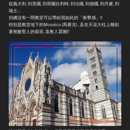
從義大利, 到英國, 到荷蘭比利時, 到法國, 到德國, 到丹麥, 到
瑞士…
但總沒有一間教堂可以帶給我如此的「衝擊感」!!
特別是教堂地下的Mosaico (馬賽克) , 及在天花大柱上雕刻
著無數聖人的面容, 直教人震撼!!