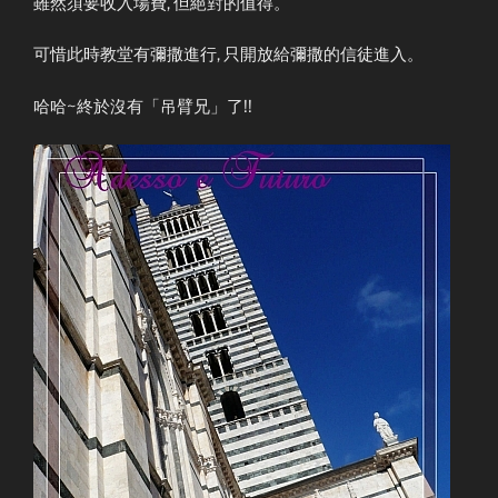
雖然須要收入場費, 但絕對的值得。
可惜此時教堂有彌撒進行, 只開放給彌撒的信徒進入。
哈哈~終於沒有「吊臂兄」了!!