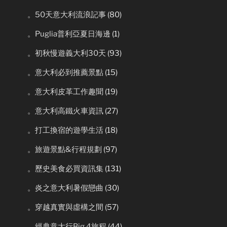
。50天意大利流浪記事
(80)
。Puglia普利亞夏日海邊
(1)
。初秋慢遊義大利30天
(93)
。意大利必到推薦景點
(15)
。意大利皮革工作趣聞
(19)
。意大利高鐵火車資訊
(27)
。打工換宿的遊學生活
(18)
。旅遊景點&行程規劃
(97)
。歷史美食必買資訊集
(131)
。炎之意大利暑假戀曲
(30)
。穿越真實與虛構之間
(57)
。經典意大行Big 4旅程
(44)