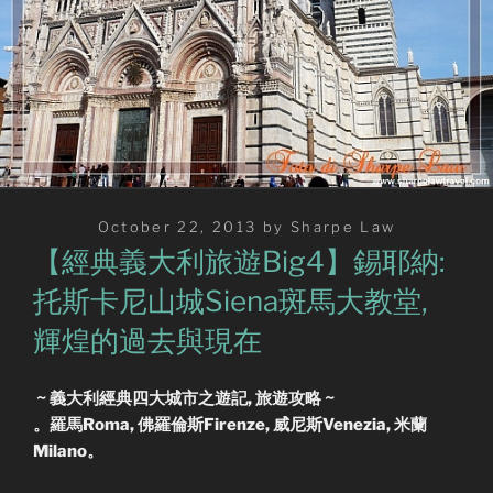
Posted
October 22, 2013
by
Sharpe Law
on
【經典義大利旅遊Big4】錫耶納:
托斯卡尼山城Siena斑馬大教堂,
輝煌的過去與現在
~ 義大利經典四大城市之遊記, 旅遊攻略 ~
。羅馬Roma, 佛羅倫斯Firenze, 威尼斯Venezia, 米蘭
Milano。