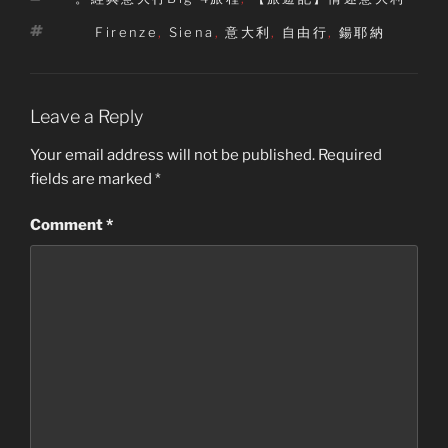
Tags
Firenze
,
Siena
,
意大利
,
自由行
,
鍚耶納
Leave a Reply
Your email address will not be published.
Required
fields are marked
*
Comment
*