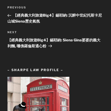
Post
Previous
PREVIOUS
navigation
Post
【經典義大利旅遊Big4】錫耶納: 沉醉中世紀托斯卡尼
山城Siena歷史氣氛
Next
NEXT
Post
【經典義大利旅遊Big4】錫耶納: Siena Gina婆婆的義大
利麵, 嚐佛羅倫斯通心粉
– SHARPE LAW PROFILE –