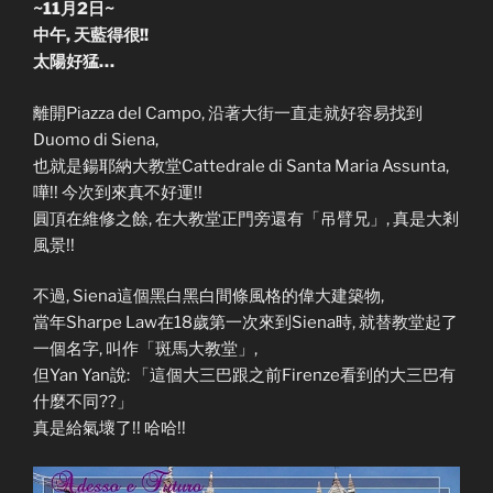
~11月2日~
中午, 天藍得很!!
太陽好猛…
離開Piazza del Campo, 沿著大街一直走就好容易找到
Duomo di Siena,
也就是鍚耶納大教堂Cattedrale di Santa Maria Assunta,
嘩!! 今次到來真不好運!!
圓頂在維修之餘, 在大教堂正門旁還有「吊臂兄」, 真是大剎
風景!!
不過, Siena這個黑白黑白間條風格的偉大建築物,
當年Sharpe Law在18歲第一次來到Siena時, 就替教堂起了
一個名字, 叫作「斑馬大教堂」,
但Yan Yan說: 「這個大三巴跟之前Firenze看到的大三巴有
什麼不同??」
真是給氣壞了!! 哈哈!!