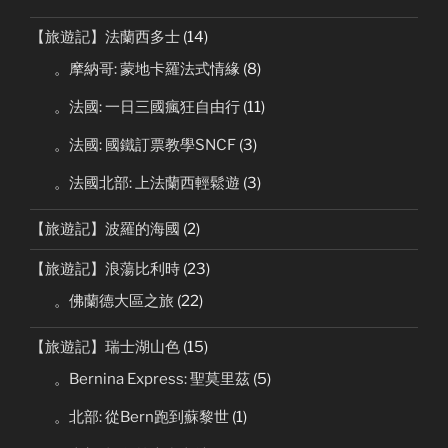
【旅遊記】法蘭西多士
(14)
。摩納哥: 蒙地卡羅法式情緣
(8)
。法國: 一日三國瘋狂自由行
(11)
。法國: 國鐵訂票教學SNCF
(3)
。法國北部: 上法蘭西輕鬆遊
(3)
【旅遊記】波羅的海國
(2)
【旅遊記】浪蕩比利時
(23)
。佛蘭德大區之旅
(22)
【旅遊記】瑞士湖山色
(15)
。Bernina Express: 聖莫里茲
(5)
。北部: 從Bern跑到蘇黎世
(1)