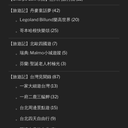
【旅遊記】丹麥童話夢
(42)
。Legoland Billund樂高世界
(20)
。哥本哈根快樂頌
(25)
【旅遊記】北歐四國遊
(7)
。瑞典: Malmo小城遊蹤
(5)
。芬蘭: 聖誕老人村極光
(3)
【旅遊記】台灣見聞錄
(87)
。一家大細遊台灣
(13)
。一府二鹿三艋舺
(32)
。台北周邊景點遊
(15)
。台北四天自由行
(9)