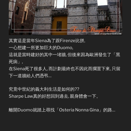
其實這是當年Siena為了跟Firenze比拼,
一心想建一所更加巨大的Duomo,
這就是當時建好的其中一堵牆, 但後來因為歐洲發生了「黑
死病」,
在Siena死了很多人, 而計劃最終也不因此而擱置下來, 只留
下一道牆給人們憑弔…
究竟中世紀的義大利生活是如何的??
Sharpe Law真的好想回到過去, 親身體會一下。
離開Duomo就踏上尋找「Osteria Nonna Gina」的路…