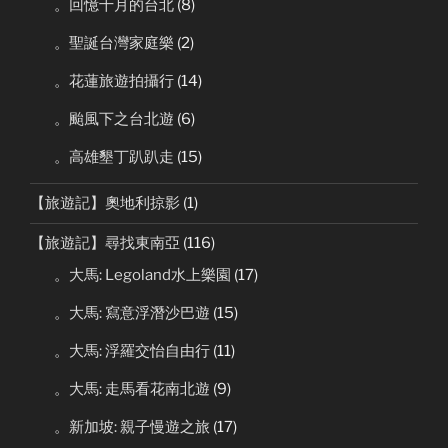
。回憶十月的台北
(8)
。聖誕台灣家庭樂
(2)
。花蓮旅遊拍攝行
(14)
。颱風下之台北遊
(6)
。高雄墾丁趴趴走
(15)
【旅遊記】奧地利掠影
(1)
【旅遊記】尋找東南亞
(116)
。大馬: Legoland水上樂園
(17)
。大馬: 寫意浮潛沙巴遊
(15)
。大馬: 浮羅交怡自由行
(11)
。大馬: 走馬看花南北遊
(9)
。新加坡: 親子慢遊之旅
(17)