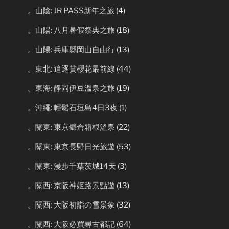
。山陰: JR PASS新年之旅
(4)
。山陽: 八月暑假祭典之旅
(18)
。山陽: 兵庫縣岡山自由行
(13)
。東北: 追逐賞櫻花最前線
(44)
。東海: 靜岡伊豆溫泉之旅
(19)
。沖繩: 輕鬆石垣島4日3夜
(1)
。關東: 東京鐮倉箱根溫泉
(22)
。關東: 東京長野日光旅遊
(53)
。關東: 漫步千葉茨城14天
(3)
。關西: 京阪神姬路景點遊
(13)
。關西: 大阪初詣の雪景象
(32)
。關西: 大阪必買尋古都記
(64)