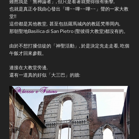
雖然我是「無神論者」, 但只是看著就覺得很有衝擊,
也就是真正令我由心發出「嘩~~嘩~~嘩~~」聲的一家大教
堂!!
這些都是其他教堂, 甚至包括羅馬城內的教廷梵蒂岡內,
那朝聖地Basilica di San Pietro (聖彼得大教堂)都沒有的。
由於不想打擾信徒的「神聖活動」, 於是決定先走走看, 吃個
午飯才回來參觀。
連接在大教堂旁邊,
還有一道真的好似「大三巴」的牆: