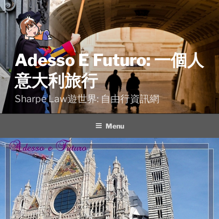
Skip
to
content
Adesso E Futuro: 一個人
意大利旅行
Sharpe Law遊世界: 自由行資訊網
Menu