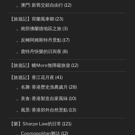
。澳門: 新舊交錯自由行
(12)
【旅遊記】荷蘭風車鄉
(23)
。南部佛蘭德地區之旅
(3)
。反轉阿姆斯特丹景點
(17)
。鹿特丹快樂的日與夜
(8)
【旅遊記】轆More無障礙旅遊
(12)
【旅遊記】香江花月夜
(41)
。名勝: 香港歷史漁農歲月
(28)
。美食: 香港製造自家風味
(10)
。風景: 香港郊外自然景點
(13)
【樂】Sharpe Law的日常
(121)
。Cosmopolitan雜誌
(12)