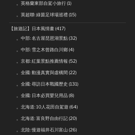
。英格蘭東部自駕小旅行
(1)
。英超聯: 綠茵足球場巡禮
(15)
【旅遊記】日本風情畫
(417)
。中部: 名古屋琵琶湖景點
(32)
。中部: 雪之木曾路白川鄉
(4)
。京都: 紅葉景點推薦情報
(52)
。全國: 動漫真實與虛構間
(22)
。全國: 尋訪日本戰國歷史
(131)
。全國: 日本必買嬰兒用品
(8)
。北海道: 10人花田自駕遊
(64)
。北海道: 富良野自由行記
(20)
。北陸: 慢遊福井石川富山
(26)