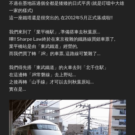
不過在墨地區過個全都是矮矮的日式平房 (就是叮噹中大雄
一家的樣式)
這一座鐵塔還是很突出的, 在2012年5月正式落成啦!!
我們來到了「業平橋駅」, 準備搭車去秋葉原…
嘩!! Sharpe Law終於在東京複雜的鐵路線買錯車票了,
業平橋站是由「東武鐵道」經營的,
而我們買了轉「JR」的車票, 這路線可繁雜了…
我們得先搭「東武鐵道」的火車去到「北千住駅」
在這邊轉「JR常磐線」去上野站…
之後再轉「山手線」才可以去到秋葉原站…
實在是…