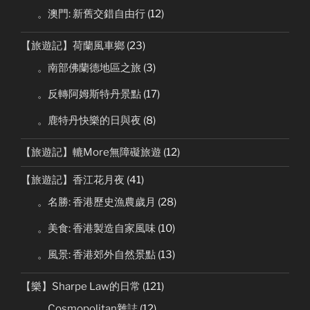
。澳門: 新舊交錯自由行
(12)
【旅遊記】荷蘭風車鄉
(23)
。南部佛蘭德地區之旅
(3)
。反轉阿姆斯特丹景點
(17)
。鹿特丹快樂的日與夜
(8)
【旅遊記】轆More無障礙旅遊
(12)
【旅遊記】香江花月夜
(41)
。名勝: 香港歷史漁農歲月
(28)
。美食: 香港製造自家風味
(10)
。風景: 香港郊外自然景點
(13)
【樂】Sharpe Law的日常
(121)
。Cosmopolitan雜誌
(12)