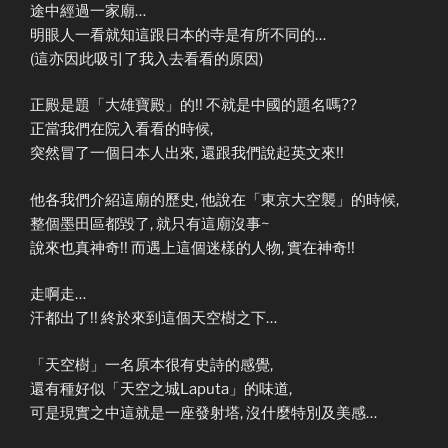
途中經過一家廟…
明眼人一看就知這跟日本的寺是有所不同的…
(這亦因此吸引了我入去看看的原因)
正殿是題「大雄寶殿」的!! 不就是中國的題名嗎??
正當我們在院入看看的時候,
突然冒了一個日本人出來, 還跟我們說起英文來!!
他各我們介紹這廟的歷史, 他說在「東京大空襲」的時候,
整個墨田區都毀了, 就只有這廟沒事~
說來也真神奇!! 而遇上這個迷樣的人物, 實在神奇!!
走啊走…
汗都出了!! 終於來到這個天空樹之下…
「天空樹」一名原本很有史詩的感覺,
還有種好似「天空之城Laputa」的味道,
可是現實之中這就是一座發射塔, 沒什麼特別及美感…