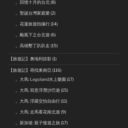
。回憶十月的台北
(8)
。聖誕台灣家庭樂
(2)
。花蓮旅遊拍攝行
(14)
。颱風下之台北遊
(6)
。高雄墾丁趴趴走
(15)
【旅遊記】奧地利掠影
(1)
【旅遊記】尋找東南亞
(116)
。大馬: Legoland水上樂園
(17)
。大馬: 寫意浮潛沙巴遊
(15)
。大馬: 浮羅交怡自由行
(11)
。大馬: 走馬看花南北遊
(9)
。新加坡: 親子慢遊之旅
(17)