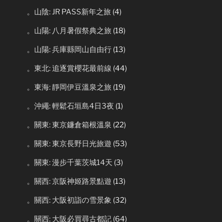
。山陰: JR PASS新年之旅
(4)
。山陽: 八月暑假祭典之旅
(18)
。山陽: 兵庫縣岡山自由行
(13)
。東北: 追逐賞櫻花最前線
(44)
。東海: 靜岡伊豆溫泉之旅
(19)
。沖繩: 輕鬆石垣島4日3夜
(1)
。關東: 東京鐮倉箱根溫泉
(22)
。關東: 東京長野日光旅遊
(53)
。關東: 漫步千葉茨城14天
(3)
。關西: 京阪神姬路景點遊
(13)
。關西: 大阪初詣の雪景象
(32)
。關西: 大阪必買尋古都記
(64)