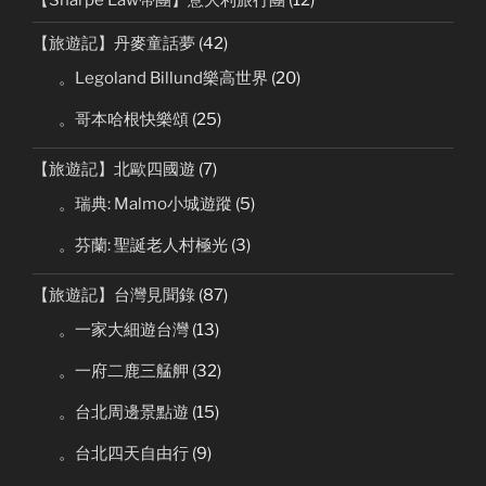
【Sharpe Law帶團】意大利旅行團
(12)
【旅遊記】丹麥童話夢
(42)
。Legoland Billund樂高世界
(20)
。哥本哈根快樂頌
(25)
【旅遊記】北歐四國遊
(7)
。瑞典: Malmo小城遊蹤
(5)
。芬蘭: 聖誕老人村極光
(3)
【旅遊記】台灣見聞錄
(87)
。一家大細遊台灣
(13)
。一府二鹿三艋舺
(32)
。台北周邊景點遊
(15)
。台北四天自由行
(9)