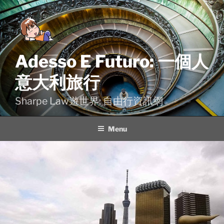
Skip
to
content
Adesso E Futuro: 一個人
意大利旅行
Sharpe Law遊世界: 自由行資訊網
Menu