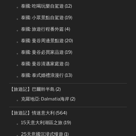
。泰國: 吃喝玩樂自駕遊
(12)
。泰國: 小眾景點自駕遊
(19)
。泰國: 旅遊行程番外篇
(4)
。泰國: 曼谷周邊景點遊
(20)
。泰國: 曼谷必買家品遊
(19)
。泰國: 曼谷清邁家庭遊
(1)
。泰國: 泰式婚禮浪漫行
(13)
【旅遊記】巴爾幹半島
(2)
。克羅地亞: Dalmatia海岸
(2)
【旅遊記】情迷意大利
(564)
。15天意大利湖區之旅
(19)
。25天意國沉浸式慢遊
(1)