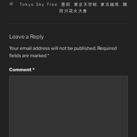
Tags
Tokyo Sky Tree
,
墨田
,
東京天空樹
,
東京鐵塔
,
隅
田川花火大會
Leave a Reply
Your email address will not be published.
Required
fields are marked
*
Comment
*