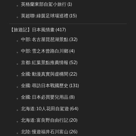
。英格蘭東部自駕小旅行
(1)
。英超聯: 綠茵足球場巡禮
(15)
【旅遊記】日本風情畫
(417)
。中部: 名古屋琵琶湖景點
(32)
。中部: 雪之木曾路白川鄉
(4)
。京都: 紅葉景點推薦情報
(52)
。全國: 動漫真實與虛構間
(22)
。全國: 尋訪日本戰國歷史
(131)
。全國: 日本必買嬰兒用品
(8)
。北海道: 10人花田自駕遊
(64)
。北海道: 富良野自由行記
(20)
。北陸: 慢遊福井石川富山
(26)