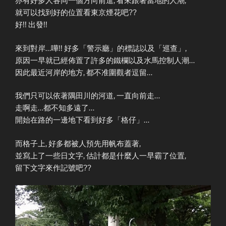
亦有好多人各同一個方向前進, 看來跟著當地的人潮,
就可以找到好的位置看東京煙花吧??
好!! 出發!!
來到對岸…嘩!! 好多「警示廳」的標誌以及「巡查」,
原因一早就已經佈置了許多的鐵欄以及水馬控制人潮…
因此最近河岸的地方, 都不准圍觀者逗留…
我們只可以依著隅田川的河道, 一直向前走…
走啊走…都不知多遠了…
開始在路的一邊地下看到好多「格仔」…
而格子上, 好多都被人預先用帆布蓋著,
並寫上了一些日文字, 估計都是什麼人一早霸了位置,
留下文字來作記號吧??