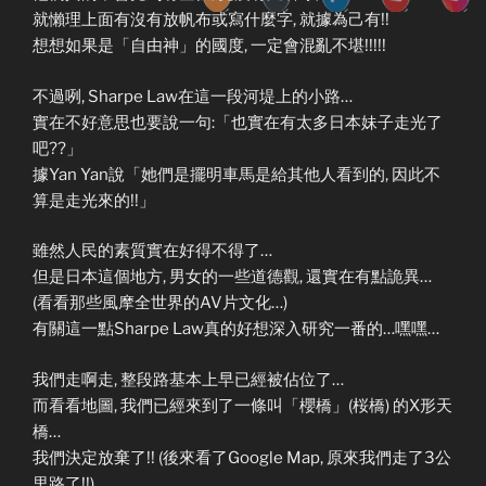
就懶理上面有沒有放帆布或寫什麼字, 就據為己有!!
想想如果是「自由神」的國度, 一定會混亂不堪!!!!!
不過咧, Sharpe Law在這一段河堤上的小路…
實在不好意思也要說一句:「也實在有太多日本妹子走光了
吧??」
據Yan Yan說「她們是擺明車馬是給其他人看到的, 因此不
算是走光來的!!」
雖然人民的素質實在好得不得了…
但是日本這個地方, 男女的一些道德觀, 還實在有點詭異…
(看看那些風摩全世界的AV片文化…)
有關這一點Sharpe Law真的好想深入研究一番的…嘿嘿…
我們走啊走, 整段路基本上早已經被佔位了…
而看看地圖, 我們已經來到了一條叫「櫻橋」(桜橋) 的X形天
橋…
我們決定放棄了!! (後來看了Google Map, 原來我們走了3公
里路了!!)