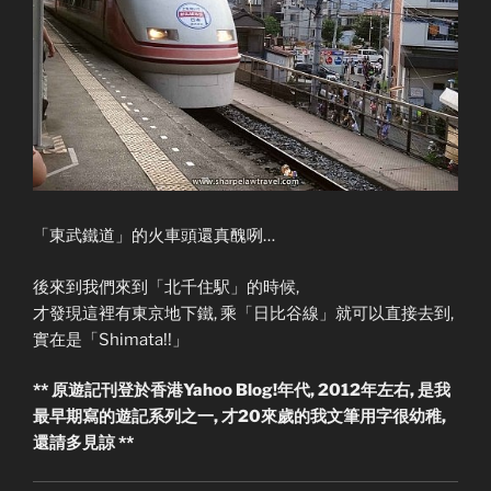
「東武鐵道」的火車頭還真醜咧…
後來到我們來到「北千住駅」的時候,
才發現這裡有東京地下鐵, 乘「日比谷線」就可以直接去到,
實在是「Shimata!!」
** 原遊記刊登於香港Yahoo Blog!年代, 2012年左右, 是我
最早期寫的遊記系列之一, 才20來歲的我文筆用字很幼稚,
還請多見諒 **