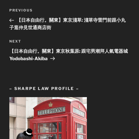
Post
Previous
PREVIOUS
navigation
Post
【日本自由行。關東】東京淺草: 淺草寺雷門前跟小丸
子逛仲見世通商店街
Next
NEXT
Post
【日本自由行。關東】東京秋葉原: 跟宅男潮拜人氣電器城
Yodobashi-Akiba
– SHARPE LAW PROFILE –