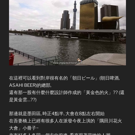
在這裡可以看到對岸很有名的「朝日ビール」(朝日啤酒,
ASAHI BEER)的總部,
還有那一股有什麼什麼設計師作成的「黃金色的火」?? (還
是黃金雲…??)
那邊就是墨田區, 時正4點半, 大會在8點左右開始
在吾妻橋上已經有很多人在派發今夜上演的「隅田川花火
大會」小冊子~