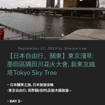
Posted
September 17, 2013
by
Sharpe Law
on
【日本自由行。關東】東京淺草:
墨田區隅田川花火大會, 新東京鐵
塔Tokyo Sky Tree
~ 日本關東之旅, 日本旅游攻略
-東京自由行,
長野縣(
信州)及栃木縣旅遊 –
~ DAY 2~