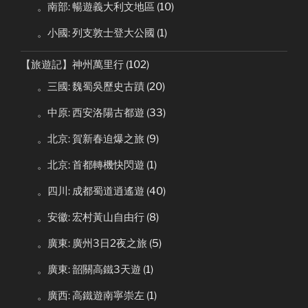
。南部: 暢遊義大利文地區
(10)
。小國: 列支敦士登大公國
(1)
【旅遊記】神州萬里行
(102)
。三國: 魏蜀吳歷史古蹟
(20)
。中原: 西安洛陽古都遊
(33)
。北京: 賀新春迫爆之旅
(9)
。北京: 首都轉機快閃遊
(1)
。四川: 成都蜀道逍遙遊
(40)
。安徽: 宏村黃山自由行
(8)
。廣東: 廣州3日2夜之旅
(5)
。廣東: 韶關高鐵3天遊
(1)
。廣西: 高鐵遊南寧崇左
(1)