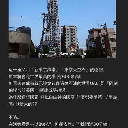
這一座又叫「新東京鐵塔」「東京天空樹」的物體,
原本將會是世界最高的塔 (有600米高!!)
但還未建成前就已被燒錢多過燒石油的世界UAE (即「阿剌
伯聯合酋長國」)新建成塔超過…
為什麼這些國家, 好似自由神的國度, 什麼都要爭第一/ 爭最
高/ 爭最大的??
不過…
在河旁看過去以為好近…但卻依然走了我們近30分鐘!!