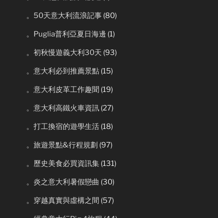
。50天意大利流浪記事
(80)
。Puglia普利亞夏日海邊
(1)
。初秋慢遊義大利30天
(93)
。意大利必到推薦景點
(15)
。意大利皮革工作趣聞
(19)
。意大利高鐵火車資訊
(27)
。打工換宿的遊學生活
(18)
。旅遊景點&行程規劃
(97)
。歷史美食必買資訊集
(131)
。炎之意大利暑假戀曲
(30)
。穿越真實與虛構之間
(57)