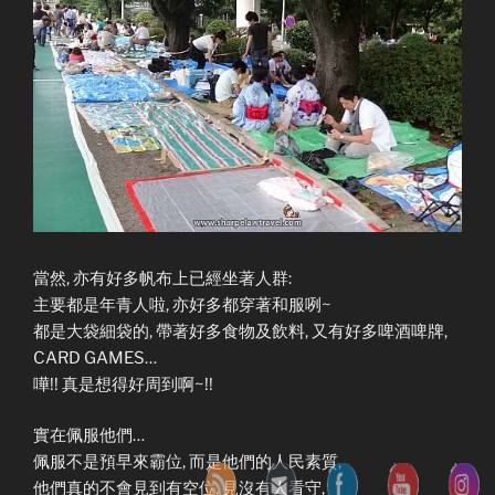
當然, 亦有好多帆布上已經坐著人群:
主要都是年青人啦, 亦好多都穿著和服咧~
都是大袋細袋的, 帶著好多食物及飲料, 又有好多啤酒啤牌,
CARD GAMES…
嘩!! 真是想得好周到啊~!!
實在佩服他們…
佩服不是預早來霸位, 而是他們的人民素質,
他們真的不會見到有空位, 見沒有人看守,