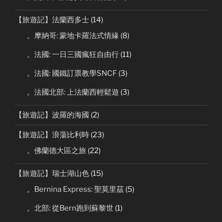
【旅遊記】法蘭西多士
(14)
。摩納哥: 蒙地卡羅法式情緣
(8)
。法國: 一日三國瘋狂自由行
(11)
。法國: 國鐵訂票教學SNCF
(3)
。法國北部: 上法蘭西輕鬆遊
(3)
【旅遊記】波羅的海國
(2)
【旅遊記】浪蕩比利時
(23)
。佛蘭德大區之旅
(22)
【旅遊記】瑞士湖山色
(15)
。Bernina Express: 聖莫里茲
(5)
。北部: 從Bern跑到蘇黎世
(1)