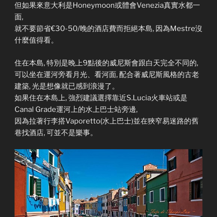
但如果來意大利是Honeymoon或體會Venezia真實水都一
面,
就不要節省€30-50/晚的酒店費而拒絕本島, 因為Mestre沒
什麼值得看。
住在本島, 特別是晚上9點後的威尼斯會跟白天完全不同的,
可以坐在運河旁看月光、看河面, 配合著威尼斯風格的古老
建築, 光是想像就已感到浪漫了。
如果住在本島上, 強烈建議選擇靠近S.Lucia火車站或是
Canal Grade運河上的水上巴士站旁邊,
因為拉著行李搭Vaporetto(水上巴士)並在狹窄易迷路的舊
巷找酒店, 可並不是樂事。