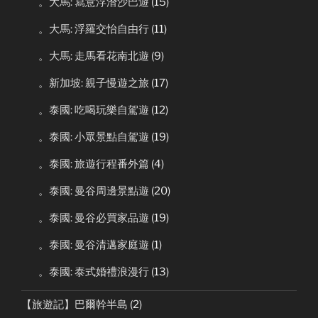
。大馬: 寫意浮潛沙巴遊
(15)
。大馬: 浮羅交怡自由行
(11)
。大馬: 走馬看花南北遊
(9)
。新加坡: 親子慢遊之旅
(17)
。泰國: 吃喝玩樂自駕遊
(12)
。泰國: 小眾景點自駕遊
(19)
。泰國: 旅遊行程番外篇
(4)
。泰國: 曼谷周邊景點遊
(20)
。泰國: 曼谷必買家品遊
(19)
。泰國: 曼谷清邁家庭遊
(1)
。泰國: 泰式婚禮浪漫行
(13)
【旅遊記】巴爾幹半島
(2)