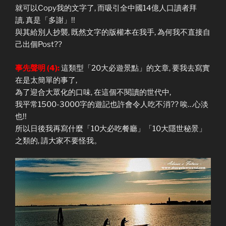
就可以Copy我的文字了, 而吸引全中國14億人口讀者拜
讀, 真是「多謝」!!
與其給別人抄襲, 既然文字的版權本在我手, 為何我不直接自
己出個Post??
事先聲明 (4):
這類型「20大必遊景點」的文章, 要我去寫實
在是太簡單的事了,
為了迎合大眾化的口味, 在這個不閱讀的世代中,
我平常1500-3000字的遊記也許會令人吃不消?? 唉…心淡
也!!
所以日後我再寫什麼「10大必吃餐廳」「10大隱世秘景」
之類的, 請大家不要怪我。