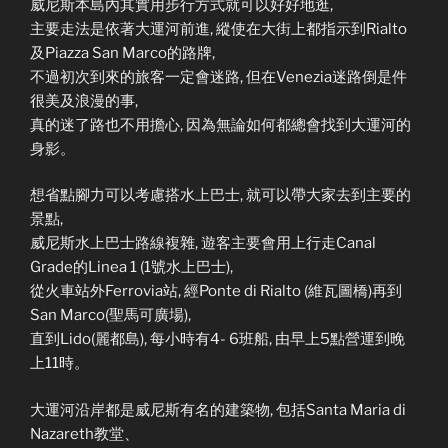
威尼斯本島內其實用步行方式就可以好好地逛,
主要走法是依著大運河前進, 縱使在大街上都指示到Rialto
及Piazza San Marco的路牌,
不過初次到來的旅客一定會迷路, 但在Venezia迷路倒是件
很美及浪漫的事,
真的迷了路也不用擔心, 因為無論如何都總會找到大運河的
身影。
想省點腳力可以考慮搭水上巴士, 就可以帶大家去到主要的
景點,
威尼斯水上巴士路線複雜, 遊客主要會用上行走Canal
Grade的Linea 1 (1號水上巴士),
從火車站外Ferrovia站, 經Ponte di Rialto (維瓦圖橋)再到
San Marco(聖馬可廣場),
直到Lido(麗都島), 每小時有4- 6班船, 由早上5點營運到晚
上11時。
大運河沿岸都是威尼斯有名的建築物, 包括Santa Maria di
Nazareth教堂、