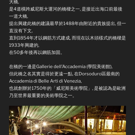
大橋,
是4道橫跨威尼斯大運河的橋樑之一, 是接近出海口前最後
一道大橋,
提出興建此橋的建議最早於1488年由附近的貴族提出, 但一
直沒有下文,
直到1854年才以鋼筋方式建成, 而現在以木頭樣式的橋樑是
1933年興建的,
在50多年後再以鋼筋加固。
在橋的一邊是Gallerie dell’Accademia (學院美術館),
但此橋之名其實是得於更遠一點, 在Dorsoduro區最南的
Accademia di Belle Arti di Venezia,
也就創辦於1750年的「威尼斯美術學院」, 是被認為是歐洲
乃至世界最重要的美術學院之一。