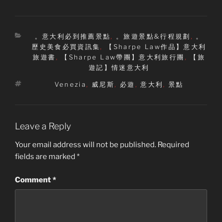
Categories
。意大利必到推薦景點
,
。旅遊景點&行程規劃
,
。
歷史美食必買資訊集
,
【Sharpe Law作品】意大利
旅遊書
,
【Sharpe Law帶團】意大利旅行團
,
【旅
遊記】情迷意大利
Tags
Venezia
,
威尼斯
,
必遊
,
意大利
,
景點
Leave a Reply
Your email address will not be published.
Required
fields are marked
*
Comment
*