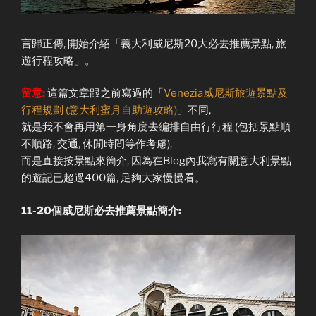
言歸正傳, 開始介紹「義大利威尼斯20大必去推薦景點, 旅
遊行程攻略」。
留意:
這篇文章跟之前寫過的「
Venezia威尼斯旅遊景點及
行程規劃 (意大利蜜月自助遊攻略)
」不同,
就是我不會再用第一身角度去編排自由行行程 (包括景點順
不順路, 交通, 休閒時間等作考慮),
而是直接按景點來簡介, 因為在Blog內我寫有關意大利景點
的遊記已超過400篇, 足夠大家慢慢看。
11-20個威尼斯必去推薦景點簡介: