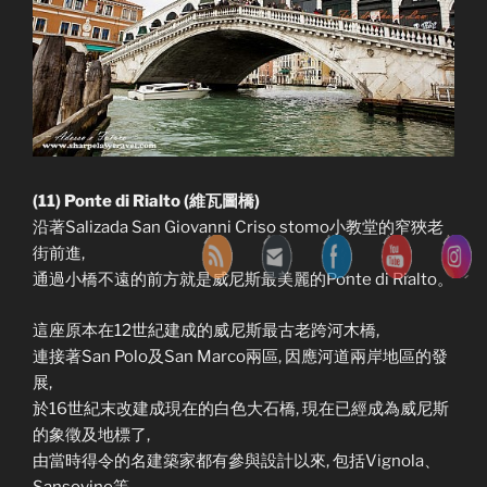
(11) Ponte di Rialto (維瓦圖橋)
沿著Salizada San Giovanni Criso stomo小教堂的窄狹老
街前進,
通過小橋不遠的前方就是威尼斯最美麗的Ponte di Rialto。
這座原本在12世紀建成的威尼斯最古老跨河木橋,
連接著San Polo及San Marco兩區, 因應河道兩岸地區的發
展,
於16世紀末改建成現在的白色大石橋, 現在已經成為威尼斯
的象徵及地標了,
由當時得令的名建築家都有參與設計以來, 包括Vignola、
Sansovino等,