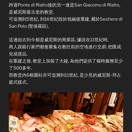
跨過Ponte di Rialto後的另一邊是San Giacomo di Rialto,
是威尼斯最古老的教堂,
可追溯到5世紀, 到16世紀毀於祝融後重建, 屬於Sestiere di
San Polo (聖保羅區)。
這邊由古到今都是威尼斯的商業區, 據說在11世紀時,
商人跟銀行家們都會聚集在教灶前的空地進行交易: 把匯成
兌成貨品,
在重建之後, 教堂上加裝了大鐘, 為他們提供了報時服務至少
了500多年,
而教堂內6根圓柱亦可追溯到11世紀, 是少見的威尼斯-拜占
庭式樣式。