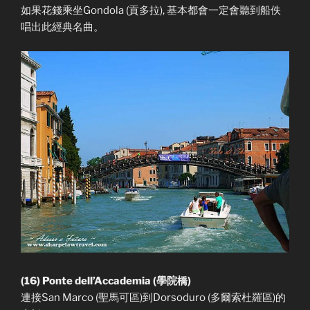
如果花錢乘坐Gondola (貢多拉), 基本都會一定會聽到船佚
唱出此經典名曲。
(16) Ponte dell’Accademia (學院橋)
連接San Marco (聖馬可區)到Dorsoduro (多爾索杜羅區)的