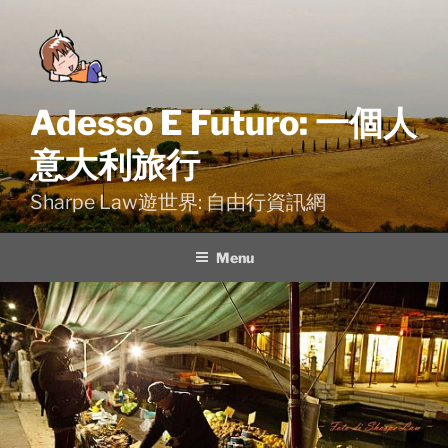
Skip
to
content
Adesso E Futuro: 一個人
意大利旅行
Sharpe Law遊世界: 自由行資訊網
Menu