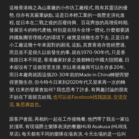
這種香港稱之為山寨廠的小作坊工廠模式, 既有其靈活的優
勢, 但亦有其嚴重缺點, 這是日本輕工業的一個歷史演化進
程, 從日本在二戰之後的百廢待興、百花齊放的高增長時期,
發展至今的時代產物, 特別是在現今全球一體化, 什麼都要講
跨國集團管理模式的環境下, 確實是很難生存下去, 正是日本
小工廠這幾十年來面對的困境, 這點, 其實香港亦曾經歷過,
而且並不是很久以前發生的事, 就在1970-90年代, 只是香
港跟日本不同是, 香港廠家好多之後都轉往中國大陸開廠, 日
本卻沒有了這個背景支撐, 所以香港廠商可以生存多20年,
而日本廠商就因這個20-30年前的Made in China轉變而變
得更難生存, 但今時今日來到2020年代又迎來再一次的轉
變, 往來的發展會如何? 我也思考了許多, 有興趣討論的朋友
不妨在下面留言給我,
也可以在Facebook找我談談, 交流交
流, 集思廣益也
。
跟客戶會面, 再相約一起在工作後晚餐, 他們帶了我去一家位
於淺草, 有現場爵士樂隊表演的餐廳HUB Asakusa (HUB浅
草店), 每天都有不同的樂隊在場表演, 今天出場的是一位叫