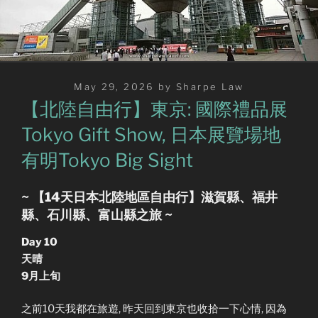
Posted
May 29, 2026
by
Sharpe Law
on
【北陸自由行】東京: 國際禮品展
Tokyo Gift Show, 日本展覽場地
有明Tokyo Big Sight
~ 【14天日本北陸地區自由行】滋賀縣、福井
縣、石川縣、富山縣之旅 ~
Day 10
天晴
9月上旬
之前10天我都在旅遊, 昨天回到東京也收拾一下心情, 因為