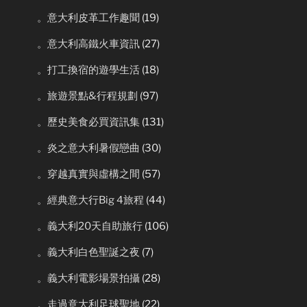
。意大利皮革工作趣聞
(19)
。意大利高鐵火車資訊
(27)
。打工換宿的遊學生活
(18)
。旅遊景點&行程規劃
(97)
。歷史美食必買資訊集
(131)
。炎之意大利暑假戀曲
(30)
。穿越真實與虛構之間
(57)
。經典意大行Big 4旅程
(44)
。義大利20天自助旅行
(106)
。義大利白色聖誕之夜
(7)
。義大利電影場景拍攝
(28)
。走過意大利足球聖地
(22)