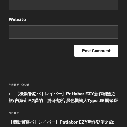
Website
Post
Previous
PREVIOUS
navigation
Post
【機動警察パトレイバー】Patlabor EZY新作朝聖之
旅: 內海企画7課的土浦研究所, 黑色機械人Type-J9 鷹頭獅
Next
NEXT
Post
【機動警察パトレイバー】Patlabor EZY新作朝聖之旅: