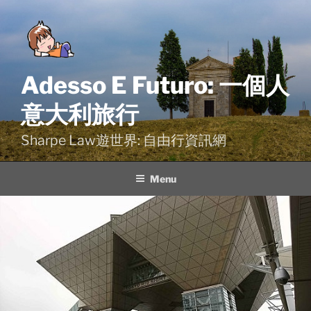
Skip
to
content
Adesso E Futuro: 一個人
意大利旅行
Sharpe Law遊世界: 自由行資訊網
Menu