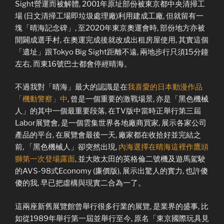
Sight營運而被解體, 2001年原址部份被東京都中央清掃工
場 (日文清掃工場即垃圾處理廠)利用建成工廠, 但就留有一
塊「晴海記念碑」, 至2020年東京奧運會時, 部份地方亦被
開闢成選手村, 在奧運完成後就改成出租房屋使用, 其實這個
「遺址」跟Tokyo Big Sight距離不遠, 兩地步行只須15分鐘
左右, 而東16號巴士都會停經晴海。
不過我對「晴海」最大的認識是在
我喜愛的日本動漫作品
「機動警察」中
, 曾是一個重要的激戰場景, 亦是「黑色機械
人」的其中一個最重要段落, 在TV版中當時正舉行第三屆
Labor展覽會, 是一個雲集世界各地廠商買家, 展示各家公司
產品的平台, 在展覽會最後一天, 廠家都在收拾好並完結之
前, 「黑色機械人」卻突然出現,
內海選擇在晴海這裡作鷹頭
獅第一次登場露面
, 並大敗太田的英格倫二號機及遊馬駕駛
的AVS-98式Economy (廉價版), 展示出驚人的實力, 也許傻
傻的我, 早已把虛構與現實二合為一了。
這兩座新舊展覽館曾舉行很多行業的展覽, 是業界的盛事, 比
如從1989年舉行第一屆並舉行至今, 原名「東京國際玩具見