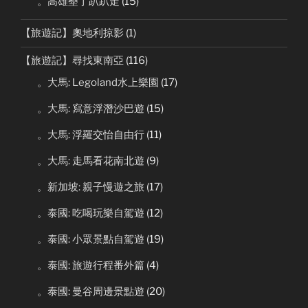
。高雄墾丁趴趴走
(15)
【旅遊記】奧地利掠影
(1)
【旅遊記】尋找東南亞
(116)
。大馬: Legoland水上樂園
(17)
。大馬: 寫意浮潛沙巴遊
(15)
。大馬: 浮羅交怡自由行
(11)
。大馬: 走馬看花南北遊
(9)
。新加坡: 親子慢遊之旅
(17)
。泰國: 吃喝玩樂自駕遊
(12)
。泰國: 小眾景點自駕遊
(19)
。泰國: 旅遊行程番外篇
(4)
。泰國: 曼谷周邊景點遊
(20)