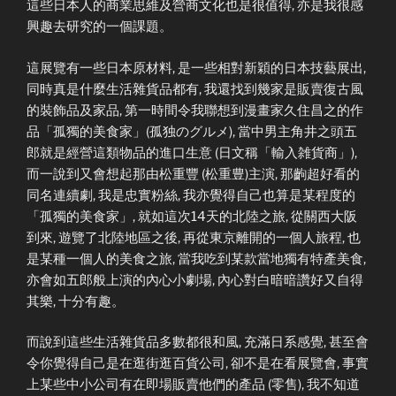
這些日本人的商業思維及營商文化也是很值得, 亦是我很感
興趣去研究的一個課題。
這展覽有一些日本原材料, 是一些相對新穎的日本技藝展出,
同時真是什麼生活雜貨品都有, 我還找到幾家是販賣復古風
的裝飾品及家品, 第一時間令我聯想到漫畫家久住昌之的作
品「孤獨的美食家」(孤独のグルメ), 當中男主角井之頭五
郎就是經營這類物品的進口生意 (日文稱「輸入雑貨商」),
而一說到又會想起那由松重豐 (松重豊)主演, 那齣超好看的
同名連續劇, 我是忠實粉絲, 我亦覺得自己也算是某程度的
「孤獨的美食家」, 就如這次14天的北陸之旅, 從關西大阪
到來, 遊覽了北陸地區之後, 再從東京離開的一個人旅程, 也
是某種一個人的美食之旅, 當我吃到某款當地獨有特產美食,
亦會如五郎般上演的內心小劇場, 內心對白暗暗讚好又自得
其樂, 十分有趣。
而說到這些生活雜貨品多數都很和風, 充滿日系感覺, 甚至會
令你覺得自己是在逛街逛百貨公司, 卻不是在看展覽會, 事實
上某些中小公司有在即場販賣他們的產品 (零售), 我不知道