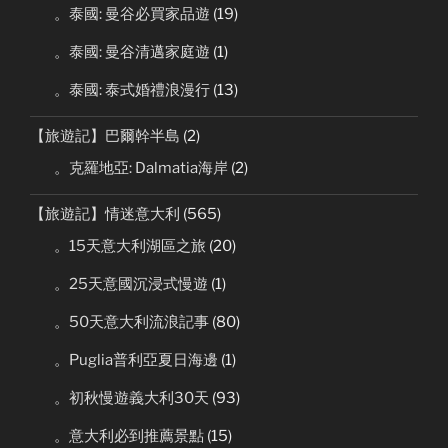
。泰國: 曼谷必買家品遊
(19)
。泰國: 曼谷清邁家庭遊
(1)
。泰國: 泰式婚禮浪漫行
(13)
【旅遊記】巴爾幹半島
(2)
。克羅地亞: Dalmatia海岸
(2)
【旅遊記】情迷意大利
(565)
。15天意大利湖區之旅
(20)
。25天意國沉浸式慢遊
(1)
。50天意大利流浪記事
(80)
。Puglia普利亞夏日海邊
(1)
。初秋慢遊義大利30天
(93)
。意大利必到推薦景點
(15)