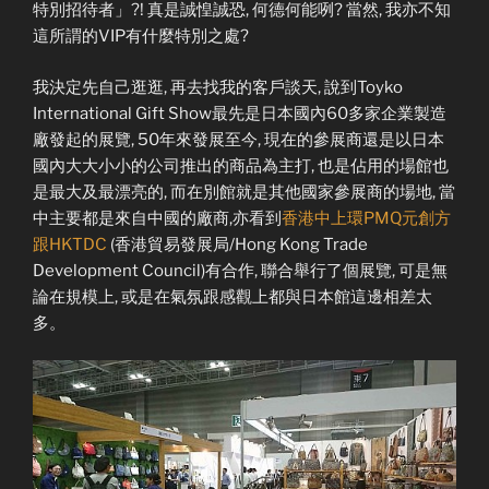
特別招待者」?! 真是誠惶誠恐, 何德何能咧? 當然, 我亦不知
這所謂的VIP有什麼特別之處?
我決定先自己逛逛, 再去找我的客戶談天, 說到Toyko
International Gift Show最先是日本國內60多家企業製造
廠發起的展覽, 50年來發展至今, 現在的參展商還是以日本
國內大大小小的公司推出的商品為主打, 也是佔用的場館也
是最大及最漂亮的, 而在別館就是其他國家參展商的場地, 當
中主要都是來自中國的廠商,亦看到
香港中上環PMQ元創方
跟HKTDC
(香港貿易發展局/Hong Kong Trade
Development Council)有合作, 聯合舉行了個展覽, 可是無
論在規模上, 或是在氣氛跟感觀上都與日本館這邊相差太
多。