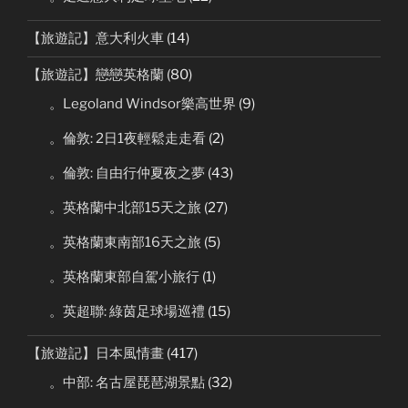
【旅遊記】意大利火車
(14)
【旅遊記】戀戀英格蘭
(80)
。Legoland Windsor樂高世界
(9)
。倫敦: 2日1夜輕鬆走走看
(2)
。倫敦: 自由行仲夏夜之夢
(43)
。英格蘭中北部15天之旅
(27)
。英格蘭東南部16天之旅
(5)
。英格蘭東部自駕小旅行
(1)
。英超聯: 綠茵足球場巡禮
(15)
【旅遊記】日本風情畫
(417)
。中部: 名古屋琵琶湖景點
(32)