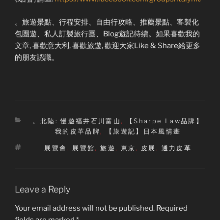
。旅遊景點、行程安排、自由行攻略、推薦景點、客製化
包團遊、私人訂製旅行團、Blog遊記待續。如果喜歡我的
文章, 喜歡意大利, 喜歡旅遊, 歡迎大家Like & Share給更多
的朋友認識。
Categories
。北陸: 慢遊福井石川富山
,
【Sharpe Law品牌】
我的皮革品牌
,
【旅遊記】日本風情畫
Tags
展覽會
,
展覽館
,
旅遊
,
東京
,
皮展
,
通力皮革
Leave a Reply
Your email address will not be published.
Required
fields are marked
*