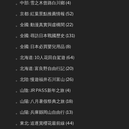
。中部: 雪之木曾路白川鄉
(4)
。京都: 紅葉景點推薦情報
(52)
。全國: 動漫真實與虛構間
(22)
。全國: 尋訪日本戰國歷史
(131)
。全國: 日本必買嬰兒用品
(8)
。北海道: 10人花田自駕遊
(64)
。北海道: 富良野自由行記
(20)
。北陸: 慢遊福井石川富山
(26)
。山陰: JR PASS新年之旅
(4)
。山陽: 八月暑假祭典之旅
(18)
。山陽: 兵庫縣岡山自由行
(13)
。東北: 追逐賞櫻花最前線
(44)