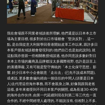
我在會場跟不同業者傾談後所理解, 他們還是以日本本土市
場為主要目標, 很多對於出口市場都會「堅決反對」, 這一
點, 是自我從意大利留學回香港開始皮革工作以來, 跟許多日
本客戶朋友傾談都會發現到的 (他們自己也是如此說到), 就
這點我亦曾跟一些相關教授傾談過, 他亦同意說多數針對日
本本土市場的廠商及品牌都沒太多國際視野, 也許是語言上
的溝通障礙, 又有可能是堅守傳統的「本土化保守思想」影
響, 好少日本中小企會願意「走出去」(已先不說成本問題),
或者說, 更多數會偏向經由一個信任的中間人(須要是日本
人)去代理這些海外事務, 而不會親身上陣, 好像我跟我老爸
這樣, 多年來都受到不同日本客戶的關照, 成為長達30-40年
的海外合作伙伴, 由第一代延續到現在到第二等三代也一直
合作的, 不經中間經理人處理的, 不能說沒有, 但相對上不多,