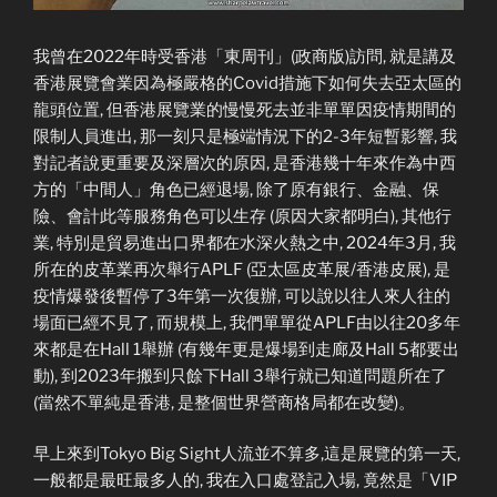
我曾在2022年時受香港「東周刊」(政商版)訪問, 就是講及
香港展覽會業因為極嚴格的Covid措施下如何失去亞太區的
龍頭位置, 但香港展覽業的慢慢死去並非單單因疫情期間的
限制人員進出, 那一刻只是極端情況下的2-3年短暫影響, 我
對記者說更重要及深層次的原因, 是香港幾十年來作為中西
方的「中間人」角色已經退場, 除了原有銀行、金融、保
險、會計此等服務角色可以生存 (原因大家都明白), 其他行
業, 特別是貿易進出口界都在水深火熱之中, 2024年3月, 我
所在的皮革業再次舉行APLF (亞太區皮革展/香港皮展), 是
疫情爆發後暫停了3年第一次復辦, 可以說以往人來人往的
場面已經不見了, 而規模上, 我們單單從APLF由以往20多年
來都是在Hall 1舉辦 (有幾年更是爆場到走廊及Hall 5都要出
動), 到2023年搬到只餘下Hall 3舉行就已知道問題所在了
(當然不單純是香港, 是整個世界營商格局都在改變)。
早上來到Tokyo Big Sight人流並不算多,這是展覽的第一天,
一般都是最旺最多人的, 我在入口處登記入場, 竟然是「VIP