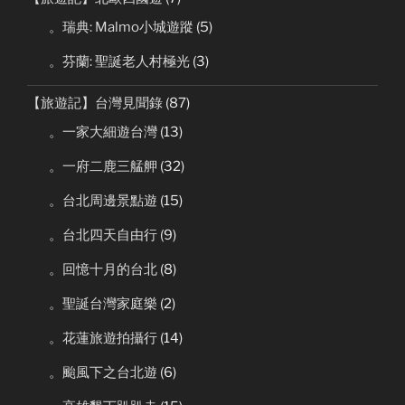
。瑞典: Malmo小城遊蹤
(5)
。芬蘭: 聖誕老人村極光
(3)
【旅遊記】台灣見聞錄
(87)
。一家大細遊台灣
(13)
。一府二鹿三艋舺
(32)
。台北周邊景點遊
(15)
。台北四天自由行
(9)
。回憶十月的台北
(8)
。聖誕台灣家庭樂
(2)
。花蓮旅遊拍攝行
(14)
。颱風下之台北遊
(6)