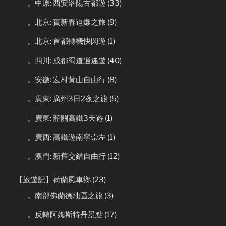
。中原: 西安洛陽古都遊
(33)
。北京: 賀新春迫爆之旅
(9)
。北京: 首都轉機快閃遊
(1)
。四川: 成都蜀道逍遙遊
(40)
。安徽: 宏村黃山自由行
(8)
。廣東: 廣州3日2夜之旅
(5)
。廣東: 韶關高鐵3天遊
(1)
。廣西: 高鐵遊南寧崇左
(1)
。澳門: 新舊交錯自由行
(12)
【旅遊記】荷蘭風車鄉
(23)
。南部佛蘭德地區之旅
(3)
。反轉阿姆斯特丹景點
(17)