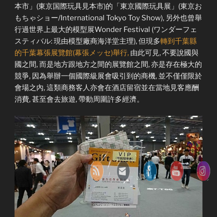
本市」(東京国際玩具見本市)的「東京國際玩具展」(東京お
もちゃショー/International Tokyo Toy Show), 另外也曾舉
行過世界上最大的模型展Wonder Festival (ワンダーフェ
スティバル: 現由模型廠商海洋堂主理), 但現多
轉到千葉縣
的千葉幕張展覽館(幕張メッセ)舉行,
由此可見, 不要說國與
國之間, 而是地方跟地方之間的展覽館之間, 亦是存在極大的
競爭, 因為舉辦一個國際級展會吸引到的商機, 並不僅僅限於
會場之內, 這類商務客人亦會在酒店留宿並在當地見客應酬
消費, 甚至會去旅遊, 帶動周圍許多經濟。