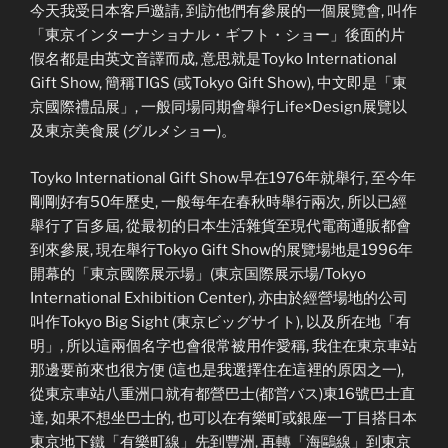
今天我受日本客戶邀請, 到訪他們有參展的一個展覽會, 叫作
「東京インターナショナル・ギフト・ショー」後面的片
假名都是由英文音譯而成, 意思就是Toyko International
Gift Show, 簡稱TIGS (或Tokyo Gift Show), 中文即是「東
京國際禮品展」, 一般同場同期會舉行Life×Design展覽以
及東京美食展 (グルメショー)。
Toyko International Gift Show早在1976年就舉行, 至今年
剛剛好有50年歷史, 一般每年在春秋時舉行兩次, 所以已經
舉行了百多屆, 從最初的日本生活雜貨至現代電商通販都會
到來參展, 現在舉行Tokyo Gift Show的展覽場地是1996年
開幕的「東京國際展示場」(東京国際展示場/Tokyo
International Exhibition Center), 亦由於經營場地的公司
叫作Tokyo Big Sight (東京ビッグサイト), 以及所在地「有
明」, 所以這兩個名字也會很常被用作愛稱, 我住在東京車站
那邊要前來也很方便 (這也是我選擇住在這裡的原因之一),
從東京車站八重洲口就有都營巴士(都営バス)東16號巴士直
達, 如果不想坐巴士的, 也可以在有樂町或銀座一丁目搭日本
東京地下鐵「有樂町線」先到豐洲, 再轉「海鷗線」到東京