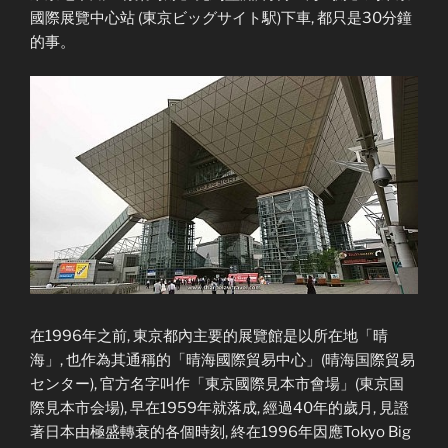
國際展覽中心站 (東京ビッグサイト駅)下車, 都只是30分鐘
的事。
在1996年之前, 東京都內主要的展覽館是以所在地「晴
海」, 也作為其通稱的「晴海國際貿易中心」(晴海国際貿易
センター), 官方名字叫作「東京國際見本市會場」(東京国
際見本市会場), 早在1959年就落成, 經過40年的歲月, 見證
著日本由極盛轉衰的各個時刻, 終在1996年因應Tokyo Big