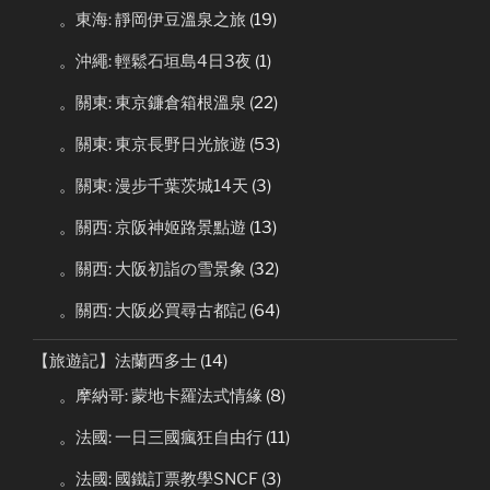
。東海: 靜岡伊豆溫泉之旅
(19)
。沖繩: 輕鬆石垣島4日3夜
(1)
。關東: 東京鐮倉箱根溫泉
(22)
。關東: 東京長野日光旅遊
(53)
。關東: 漫步千葉茨城14天
(3)
。關西: 京阪神姬路景點遊
(13)
。關西: 大阪初詣の雪景象
(32)
。關西: 大阪必買尋古都記
(64)
【旅遊記】法蘭西多士
(14)
。摩納哥: 蒙地卡羅法式情緣
(8)
。法國: 一日三國瘋狂自由行
(11)
。法國: 國鐵訂票教學SNCF
(3)