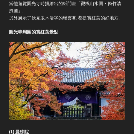
當他遊覽圓光寺時描繪出的紙門畫「觀楓山水圖・脩竹清
風圖」,
另外展示了伏見版木活字的瑞雲閣, 都是賞紅葉的好地方。
圓光寺周圍的賞紅葉景點
(1) 曼殊院