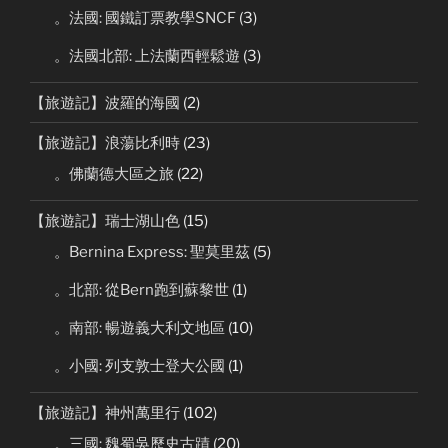
。法國: 國鐵訂票教學SNCF
(3)
。法國北部: 上法蘭西輕鬆遊
(3)
【旅遊記】波羅的海國
(2)
【旅遊記】浪蕩比利時
(23)
。佛蘭德大區之旅
(22)
【旅遊記】瑞士湖山色
(15)
。Bernina Express: 聖莫里茲
(5)
。北部: 從Bern跑到蘇黎世
(1)
。南部: 暢遊義大利文地區
(10)
。小國: 列支敦士登大公國
(1)
【旅遊記】神州萬里行
(102)
。三國: 魏蜀吳歷史古蹟
(20)