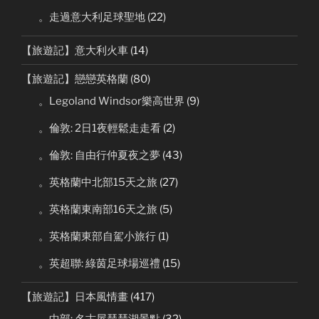
。走過意大利足球聖地
(22)
【旅遊記】意大利火車
(14)
【旅遊記】戀戀英格蘭
(80)
。Legoland Windsor樂高世界
(9)
。倫敦: 2日1夜輕鬆走走看
(2)
。倫敦: 自由行仲夏夜之夢
(43)
。英格蘭中北部15天之旅
(27)
。英格蘭東南部16天之旅
(5)
。英格蘭東部自駕小旅行
(1)
。英超聯: 綠茵足球場巡禮
(15)
【旅遊記】日本風情畫
(417)