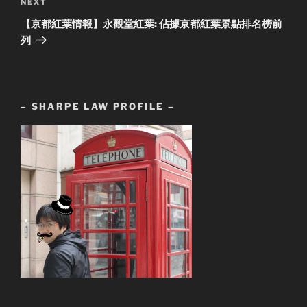
Next
NEXT
Post
【京都紅葉情報】永觀堂紅葉: 佔據京都紅葉景點排名榜前
列
– SHARPE LAW PROFILE –