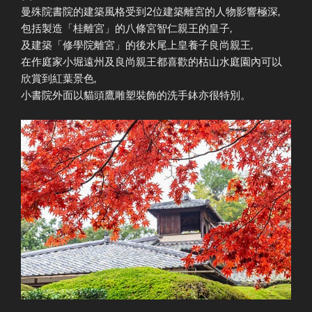
曼殊院書院的建築風格受到2位建築離宮的人物影響極深,
包括製造「桂離宮」的八條宮智仁親王的皇子,
及建築「修學院離宮」的後水尾上皇養子良尚親王,
在作庭家小堀遠州及良尚親王都喜歡的枯山水庭園內可以
欣賞到紅葉景色,
小書院外面以貓頭鷹雕塑裝飾的洗手鉢亦很特別。