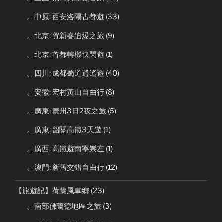
。中原: 西安洛陽古都遊
(33)
。北京: 賀新春迫爆之旅
(9)
。北京: 首都轉機快閃遊
(1)
。四川: 成都蜀道逍遙遊
(40)
。安徽: 宏村黃山自由行
(8)
。廣東: 廣州3日2夜之旅
(5)
。廣東: 韶關高鐵3天遊
(1)
。廣西: 高鐵遊南寧崇左
(1)
。澳門: 新舊交錯自由行
(12)
【旅遊記】荷蘭風車鄉
(23)
。南部佛蘭德地區之旅
(3)