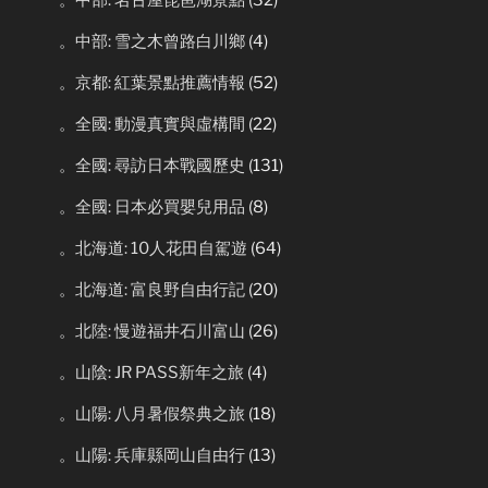
。中部: 名古屋琵琶湖景點
(32)
。中部: 雪之木曾路白川鄉
(4)
。京都: 紅葉景點推薦情報
(52)
。全國: 動漫真實與虛構間
(22)
。全國: 尋訪日本戰國歷史
(131)
。全國: 日本必買嬰兒用品
(8)
。北海道: 10人花田自駕遊
(64)
。北海道: 富良野自由行記
(20)
。北陸: 慢遊福井石川富山
(26)
。山陰: JR PASS新年之旅
(4)
。山陽: 八月暑假祭典之旅
(18)
。山陽: 兵庫縣岡山自由行
(13)