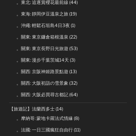
。東北: 追逐賞櫻花最前線
(44)
。東海: 靜岡伊豆溫泉之旅
(19)
。沖繩: 輕鬆石垣島4日3夜
(1)
。關東: 東京鐮倉箱根溫泉
(22)
。關東: 東京長野日光旅遊
(53)
。關東: 漫步千葉茨城14天
(3)
。關西: 京阪神姬路景點遊
(13)
。關西: 大阪初詣の雪景象
(32)
。關西: 大阪必買尋古都記
(64)
【旅遊記】法蘭西多士
(14)
。摩納哥: 蒙地卡羅法式情緣
(8)
。法國: 一日三國瘋狂自由行
(11)