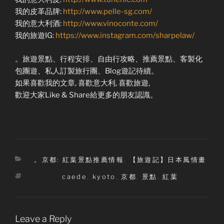
我的皮革品牌:
http://www.pelle-sg.com/
我的意大利酒:
http://www.vinoconte.com/
我的旅遊IG:
https://www.instagram.com/sharpelaw/
。旅遊景點、行程安排、自由行攻略、推薦景點、客製化
包團遊、私人訂製旅行團、Blog遊記待續。
如果喜歡我的文章, 喜歡意大利, 喜歡旅遊,
歡迎大家Like & Share給更多的朋友認識。
Categories
。京都: 紅葉景點推薦情報
,
【旅遊記】日本風情畫
Tags
caede
,
kyoto
,
京都
,
景點
,
紅葉
Leave a Reply