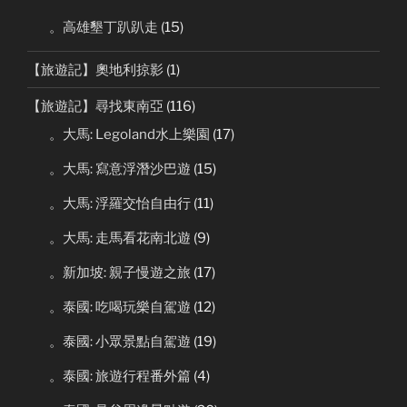
。高雄墾丁趴趴走
(15)
【旅遊記】奧地利掠影
(1)
【旅遊記】尋找東南亞
(116)
。大馬: Legoland水上樂園
(17)
。大馬: 寫意浮潛沙巴遊
(15)
。大馬: 浮羅交怡自由行
(11)
。大馬: 走馬看花南北遊
(9)
。新加坡: 親子慢遊之旅
(17)
。泰國: 吃喝玩樂自駕遊
(12)
。泰國: 小眾景點自駕遊
(19)
。泰國: 旅遊行程番外篇
(4)