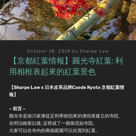
Posted
October 18, 2019
by
Sharpe Law
on
【京都紅葉情報】圓光寺紅葉: 利
用相框表起來的紅葉景色
【Sharpe Law x 日本皮革品牌Caede Kyoto 京都紅葉情
報】
– 前言 –
圓光寺是徳川家康從足利學校招來的僧侶來建立的寺院,
在明治維新以後, 這裡成了一個個尼姑寺院,
大家可以在寺內的兩個庭園可以欣賞到紅葉。