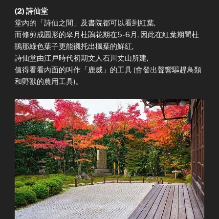
(2) 詩仙堂
堂內的「詩仙之間」及書院都可以看到紅葉,
而修剪成圓形的皋月杜鵑花期在5-6月, 因此在紅葉期間杜
鵑那綠色葉子更能襯托出楓葉的鮮紅,
詩仙堂由江戸時代初期文人石川丈山所建,
值得看看內面的叫作「鹿威」的工具 (會發出聲響驅趕鳥類
和野獸的農用工具)。