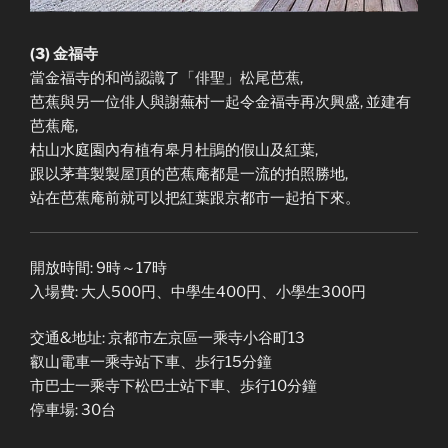
(3) 金福寺
當金福寺的和尚認識了「俳聖」松尾芭蕉,
芭蕉與另一位俳人與謝蕪村一起令金福寺再次興盛, 並建有
芭蕉庵,
枯山水庭園內有植有皋月杜鵑的假山及紅葉,
跟以茅葺製製屋頂的芭蕉庵都是一流的拍照勝地,
站在芭蕉庵前就可以把紅葉跟京都市一起拍下來。
開放時間: 9時～17時
入場費: 大人500円、中學生400円、小學生300円
交通&地址: 京都市左京區一乘寺小谷町13
叡山電車一乘寺站下車、歩行15分鐘
市巴士一乘寺下松巴士站下車、歩行10分鐘
停車場: 30台