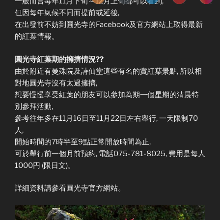
一般而言每年11月下旬～12月上旬都可以看到,
但因每年氣候不同而提前或延後,
在出發前不妨到圓光寺的Facebook及官方網站上取得最新
的紅葉情報。
圓光寺紅葉期的擁擠情況??
由於附近有曼殊院及詩仙堂這些有名的賞紅葉景點, 所以相
對地圓光寺沒有太過擁擠,
想要慢慢享受紅葉的朋友可以參加為期一個星期的清晨特
別參拜活動,
參考往年多在11月16日至11月22日左右舉行, 一天限制70
人,
開始時間的7時半至9點正常開放時間為止,
可於舉行前一個月前預約, 電話075-781-8025, 費用是每人
1000円 (限日文)。
詳細資料請參看圓光寺官方網站。