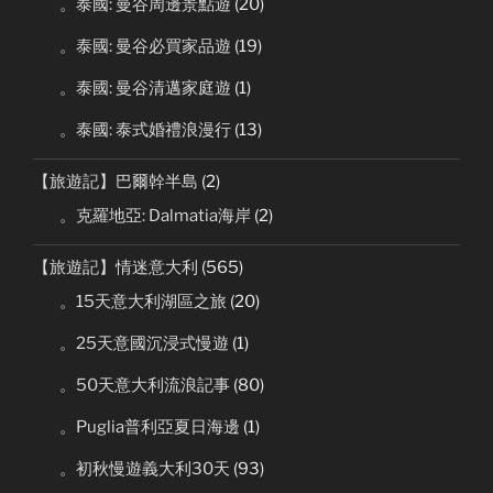
。泰國: 曼谷周邊景點遊
(20)
。泰國: 曼谷必買家品遊
(19)
。泰國: 曼谷清邁家庭遊
(1)
。泰國: 泰式婚禮浪漫行
(13)
【旅遊記】巴爾幹半島
(2)
。克羅地亞: Dalmatia海岸
(2)
【旅遊記】情迷意大利
(565)
。15天意大利湖區之旅
(20)
。25天意國沉浸式慢遊
(1)
。50天意大利流浪記事
(80)
。Puglia普利亞夏日海邊
(1)
。初秋慢遊義大利30天
(93)