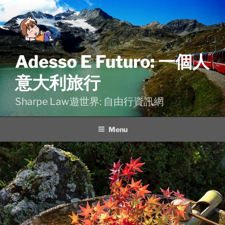
Skip
to
content
Adesso E Futuro: 一個人
意大利旅行
Sharpe Law遊世界: 自由行資訊網
Menu