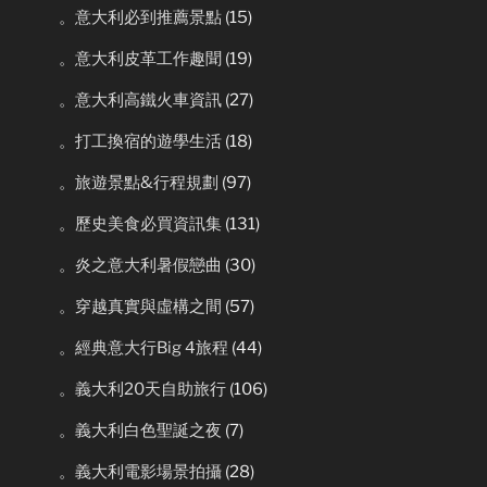
。意大利必到推薦景點
(15)
。意大利皮革工作趣聞
(19)
。意大利高鐵火車資訊
(27)
。打工換宿的遊學生活
(18)
。旅遊景點&行程規劃
(97)
。歷史美食必買資訊集
(131)
。炎之意大利暑假戀曲
(30)
。穿越真實與虛構之間
(57)
。經典意大行Big 4旅程
(44)
。義大利20天自助旅行
(106)
。義大利白色聖誕之夜
(7)
。義大利電影場景拍攝
(28)