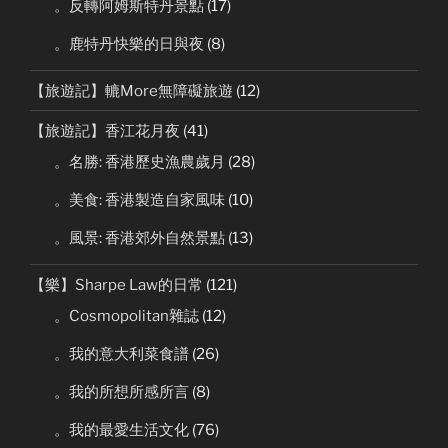
。反轉阿姆斯特丹景點
(17)
。鹿特丹快樂的日與夜
(8)
【旅遊記】轆More無障礙旅遊
(12)
【旅遊記】香江花月夜
(41)
。名勝: 香港歷史漁農歲月
(28)
。美食: 香港製造自家風味
(10)
。風景: 香港郊外自然景點
(13)
【樂】Sharpe Law的日常
(121)
。Cosmopolitan雜誌
(12)
。我的意大利菜食譜
(26)
。我的所想所感所言
(8)
。我的最愛生活文化
(76)