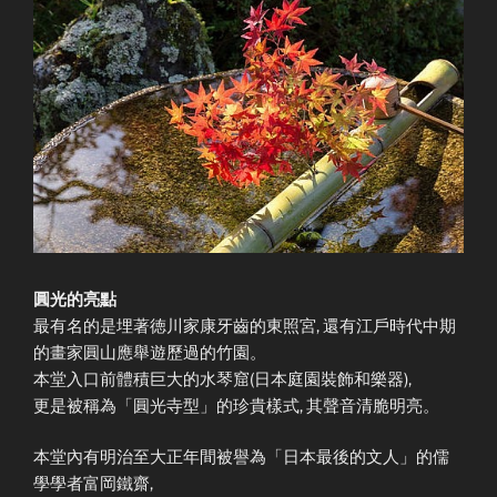
圓光的亮點
最有名的是埋著徳川家康牙齒的東照宮, 還有江戶時代中期
的畫家圓山應舉遊歷過的竹園。
本堂入口前體積巨大的水琴窟(日本庭園裝飾和樂器),
更是被稱為「圓光寺型」的珍貴樣式, 其聲音清脆明亮。
本堂內有明治至大正年間被譽為「日本最後的文人」的儒
學學者富岡鐵齋,