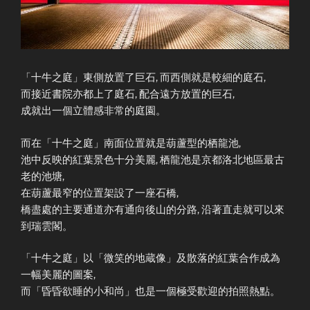
「十牛之庭」東側放置了巨石, 而西側就是較細的庭石,
而接近書院亦都上了庭石, 配合遠方放置的巨石,
成就出一個立體感非常的庭園。
而在「十牛之庭」南面位置就是葫蘆型的栖龍池,
池中反映的紅葉景色十分美麗, 栖龍池是京都洛北地區最古
老的池塘,
在葫蘆最窄的位置架設了一座石橋,
橋盡處的主要通道亦有通向後山的分路, 沿著直走就可以來
到瑞雲閣。
「十牛之庭」以「微笑的地蔵像」及散落的紅葉合作成為
一幅美麗的圖案,
而「昏昏欲睡的小和尚」也是一個極受歡迎的拍照熱點。