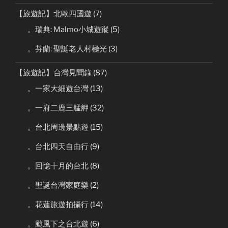
【旅遊記】北歐四國遊
(7)
。瑞典: Malmo小城遊蹤
(5)
。芬蘭: 聖誕老人村極光
(3)
【旅遊記】台灣見聞錄
(87)
。一家大細遊台灣
(13)
。一府二鹿三艋舺
(32)
。台北周邊景點遊
(15)
。台北四天自由行
(9)
。回憶十月的台北
(8)
。聖誕台灣家庭樂
(2)
。花蓮旅遊拍攝行
(14)
。颱風下之台北遊
(6)