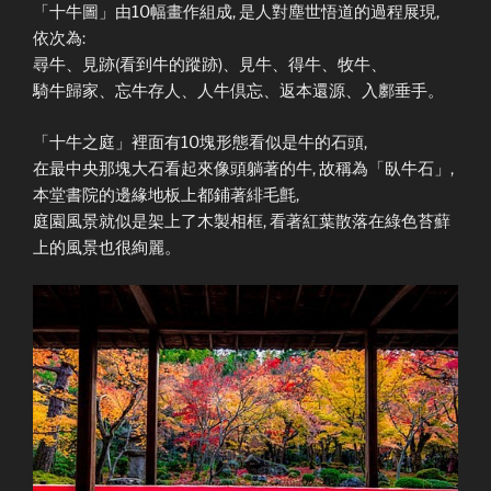
「十牛圖」由10幅畫作組成, 是人對塵世悟道的過程展現,
依次為:
尋牛、見跡(看到牛的蹤跡)、見牛、得牛、牧牛、
騎牛歸家、忘牛存人、人牛倶忘、返本還源、入鄽垂手。
「十牛之庭」裡面有10塊形態看似是牛的石頭,
在最中央那塊大石看起來像頭躺著的牛, 故稱為「臥牛石」,
本堂書院的邊緣地板上都鋪著緋毛氈,
庭園風景就似是架上了木製相框, 看著紅葉散落在綠色苔蘚
上的風景也很絢麗。