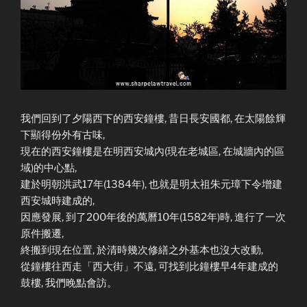
我們回到了夕陽西下的西安鐘樓, 昔日長安國都, 在太陽餘輝
下顯得份外有古味,
現在的西安鐘樓是在明西安城內(現在老城區, 在城牆內的區
域)的中心點,
建於明朝洪武17年(1384年), 也就是明太祖朱元璋下令增建
西安城時建成的,
因應發展, 到了200年後的萬曆10年(1582年)時, 進行了一次
原件搬遷,
終搬到現在位置, 於清時幾次修繕之外基本也沒大改動,
從鐘樓往西走「西大街」不遠, 可找到比鐘樓早4年建成的
鼓樓, 我們晚點會訪。