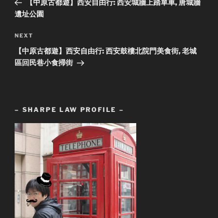
【中原古都遊】西安自由行: 西安城牆上踏單車, 唐城牆
遺址公園
Next
NEXT
Post
【中原古都遊】西安自由行: 西安鼓樓北院門美食街, 老城
區回民巷小食掃街
– SHARPE LAW PROFILE –