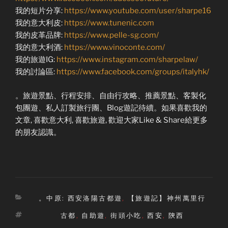
我的短片分享:
https://www.youtube.com/user/sharpe16
我的意大利皮:
https://www.tunenic.com
我的皮革品牌:
https://www.pelle-sg.com/
我的意大利酒:
https://www.vinoconte.com/
我的旅遊IG:
https://www.instagram.com/sharpelaw/
我的討論區:
https://www.facebook.com/groups/italyhk/
。旅遊景點、行程安排、自由行攻略、推薦景點、客製化
包團遊、私人訂製旅行團、Blog遊記待續。如果喜歡我的
文章, 喜歡意大利, 喜歡旅遊, 歡迎大家Like & Share給更多
的朋友認識。
Categories
。中原: 西安洛陽古都遊
,
【旅遊記】神州萬里行
Tags
古都
,
自助遊
,
街頭小吃
,
西安
,
陝西