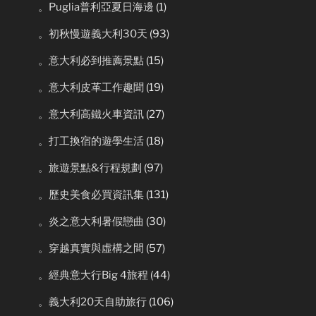
。Puglia普利亞夏日海邊
(1)
。初秋慢遊義大利30天
(93)
。意大利必到推薦景點
(15)
。意大利皮革工作趣聞
(19)
。意大利高鐵火車資訊
(27)
。打工換宿的遊學生活
(18)
。旅遊景點&行程規劃
(97)
。歷史美食必買資訊集
(131)
。炎之意大利暑假戀曲
(30)
。穿越真實與虛構之間
(57)
。經典意大行Big 4旅程
(44)
。義大利20天自助旅行
(106)