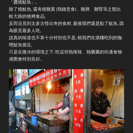
「醬燒魷魚」,
除了燒魷魚, 還有燒雞翼 (我鍾意食)、雞脾、雞腎等之類比
較大路的燒烤食品,
反而沒見到太多古怪出奇的食材, 最後我們還是點了魷魚, 因
為眼見最多人吃,
說真的味道也不算十分特別也不是, 根我們在酒樓吃到的咖
哩魷魚接近,
只是在微冷的環境之下, 吃這些熱辣辣、熱騰騰的街邊食物
感覺會特別良好。