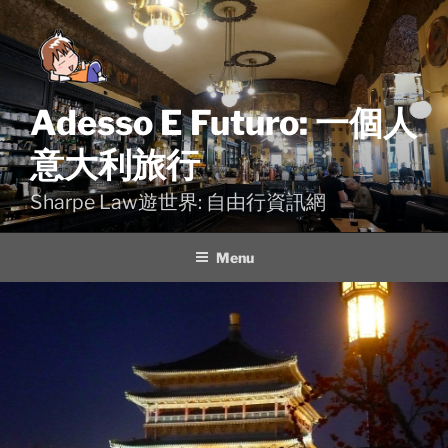
Skip
to
content
Adesso E Futuro: 一個人
意大利旅行
Sharpe Law遊世界: 自由行資訊網
Menu