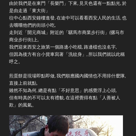
由於我們是在東門「長樂門」下來, 見天色還有一點點光, 於
是由走過「東大街」
往中心點西安鐘樓進發, 在途中可以看看西安人民的生活, 也
去嚐嚐他們的街頭小吃,
走到近「開元商城」附近的「騾馬市商業步行街」(骡马市
商业步行街)上,
我們迎來西安之旅第一個路邊小吃檔, 路邊檔也沒名字,
但因為後方有台小貨車寫著「洗紋身」, 所以我們就以此稱
呼之。
煎蛋餅是現場即點即做, 我們順應國內國情也不用排什麼隊,
直接上前就點,
雖然不知為何, 總是有點「不好意思」的感覺浮上心頭,
但有時真的不可以太有禮貌, 在這裡覺得有點「人善被人
欺」的風氣。