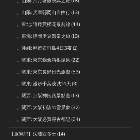
。山陽: 八月暑假祭典之旅
(18)
。山陽: 兵庫縣岡山自由行
(13)
。東北: 追逐賞櫻花最前線
(44)
。東海: 靜岡伊豆溫泉之旅
(19)
。沖繩: 輕鬆石垣島4日3夜
(1)
。關東: 東京鐮倉箱根溫泉
(22)
。關東: 東京長野日光旅遊
(53)
。關東: 漫步千葉茨城14天
(3)
。關西: 京阪神姬路景點遊
(13)
。關西: 大阪初詣の雪景象
(32)
。關西: 大阪必買尋古都記
(64)
【旅遊記】法蘭西多士
(14)