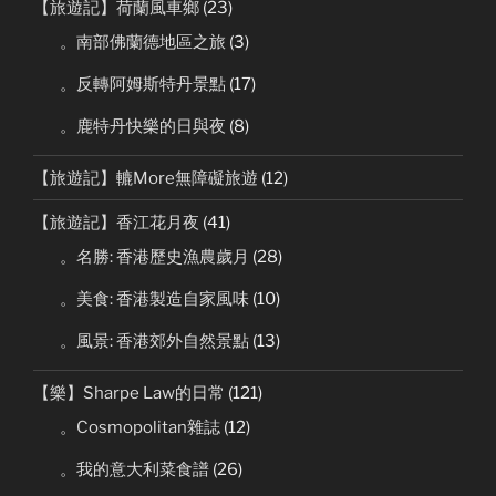
【旅遊記】荷蘭風車鄉
(23)
。南部佛蘭德地區之旅
(3)
。反轉阿姆斯特丹景點
(17)
。鹿特丹快樂的日與夜
(8)
【旅遊記】轆More無障礙旅遊
(12)
【旅遊記】香江花月夜
(41)
。名勝: 香港歷史漁農歲月
(28)
。美食: 香港製造自家風味
(10)
。風景: 香港郊外自然景點
(13)
【樂】Sharpe Law的日常
(121)
。Cosmopolitan雜誌
(12)
。我的意大利菜食譜
(26)