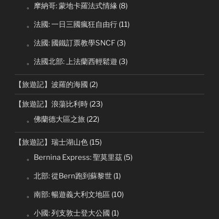
。摩納哥: 蒙地卡羅法式情緣
(8)
。法國: 一日三國瘋狂自由行
(11)
。法國: 國鐵訂票教學SNCF
(3)
。法國北部: 上法蘭西輕鬆遊
(3)
【旅遊記】波羅的海國
(2)
【旅遊記】浪蕩比利時
(23)
。佛蘭德大區之旅
(22)
【旅遊記】瑞士湖山色
(15)
。Bernina Express: 聖莫里茲
(5)
。北部: 從Bern跑到蘇黎世
(1)
。南部: 暢遊義大利文地區
(10)
。小國: 列支敦士登大公國
(1)