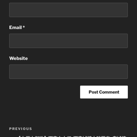
Email
*
Website
Post
Previous
PREVIOUS
navigation
Post