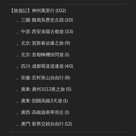
【旅遊記】神州萬里行
(102)
。三國: 魏蜀吳歷史古蹟
(20)
。中原: 西安洛陽古都遊
(33)
。北京: 賀新春迫爆之旅
(9)
。北京: 首都轉機快閃遊
(1)
。四川: 成都蜀道逍遙遊
(40)
。安徽: 宏村黃山自由行
(8)
。廣東: 廣州3日2夜之旅
(5)
。廣東: 韶關高鐵3天遊
(1)
。廣西: 高鐵遊南寧崇左
(1)
。澳門: 新舊交錯自由行
(12)