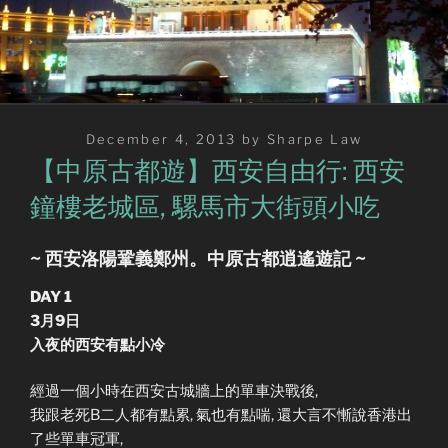
Posted
December 4, 2013
by
Sharpe Law
on
【中原古都遊】西安自由行: 西安
鐘樓老城區, 騾馬市大街頭小吃
~ 西安洛陽鞏義鄭州。中原古都逍遙遊記 ~
DAY 1
3月9日
入夜的西安有點小冷
經過一個小時在西安古城牆上的單車決戰後,
我跟老死B二人都有點累, 氣也有點喘, 還大言不慚說香港出
了些單車冠軍,