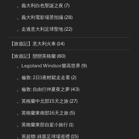
。義大利白色聖誕之夜
(7)
。義大利電影場景拍攝
(28)
。走過意大利足球聖地
(22)
【旅遊記】意大利火車
(14)
【旅遊記】戀戀英格蘭
(80)
。Legoland Windsor樂高世界
(9)
。倫敦: 2日1夜輕鬆走走看
(2)
。倫敦: 自由行仲夏夜之夢
(43)
。英格蘭中北部15天之旅
(27)
。英格蘭東南部16天之旅
(5)
。英格蘭東部自駕小旅行
(1)
。英超聯: 綠茵足球場巡禮
(15)