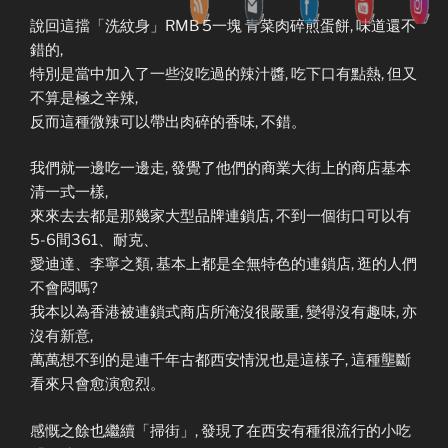
說回這擋「洗紋身」RMB 5一塊 青菜肉碎煎蛋餅, 味道還不
錯的,
特別是當中加入了一些沒吃過的辣汁醬, 吃下口有點熱, 但又
不算是極之辛辣,
反而這種微辣可以帶出肉碎的香味, 不錯。
我們就一邊吃一邊走, 發覺了他們的商業大街上的商店基本
清一式一樣,
來來去去都是那幾家大型品牌連鎖店, 不到一個街口可以有
5-6間361、耐克、
愛迪達、李寧之類, 基本上都是全無特色的連鎖店, 逛的人們
不會悶嗎?
我本以為香港被連鎖式商店所淹沒很嚴重, 變得沒有趣味, 亦
沒有新意,
萬萬想不到的是連千年古都西安情況也是這樣子, 這種壟斷
看來只會愈演愈烈。
感慨之餘也繼續「掃街」, 發現了在西安有種很流行的小吃