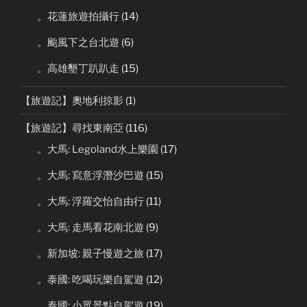
。花蓮旅遊拍攝行
(14)
。颱風下之台北遊
(6)
。高雄墾丁趴趴走
(15)
【旅遊記】奧地利掠影
(1)
【旅遊記】尋找東南亞
(116)
。大馬: Legoland水上樂園
(17)
。大馬: 寫意浮潛沙巴遊
(15)
。大馬: 浮羅交怡自由行
(11)
。大馬: 走馬看花南北遊
(9)
。新加坡: 親子慢遊之旅
(17)
。泰國: 吃喝玩樂自駕遊
(12)
。泰國: 小眾景點自駕遊
(19)