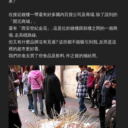
來?
在接近鐘樓一帶還有好多國內百貨公司及商場, 除了說到的
「開元商城」,
還有「西安世紀金花」, 這是位於鐘樓跟
鼓樓之間的一個商
場, 走高檔路線,
但又有什麼品牌沒有見過? 這些都不能吸引到我, 反而是這
裡的超市更好看,
我們亦進去買了些食品及飲料, 作之後的補給用。