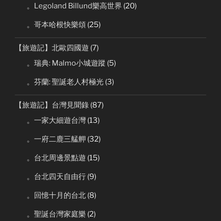
。Legoland Billund樂高世界
(20)
。哥本哈根快樂頌
(25)
【旅遊記】北歐四國遊
(7)
。瑞典: Malmo小城遊蹤
(5)
。芬蘭: 聖誕老人村極光
(3)
【旅遊記】台灣見聞錄
(87)
。一家大細遊台灣
(13)
。一府二鹿三艋舺
(32)
。台北周邊景點遊
(15)
。台北四天自由行
(9)
。回憶十月的台北
(8)
。聖誕台灣家庭樂
(2)