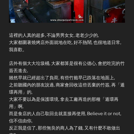
這裡的人真的超多, 不論男男女女, 老老少少的,
大家都圍著燒烤店外面就地在吃, 好不熱鬧, 也很地道日常,
我喜歡。
店外有個大大垃圾桶, 大家都算是很有公德心, 會把吃完的竹
簽丟進去,
雖然早就已經超出了負荷, 有些竹籤早已跌落在地面上,
之前聽國內的朋友說過, 商家會回收這些丟棄的竹簽, 再「遁
環再用」的,
大家不要以為是保護環境, 拿去工廠再造的那種「遁環再
用」啊,
而是食店的人自己取回去就直接再使用, Believe it or not,
信不信由你,
反正我是信了, 那些無良的商人為了錢, 又有什麼不敢做出