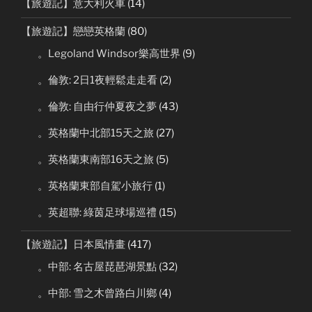
【旅遊記】意大利火車
(14)
【旅遊記】戀戀英格蘭
(80)
。Legoland Windsor樂高世界
(9)
。倫敦: 2日1夜輕鬆走走看
(2)
。倫敦: 自由行仲夏夜之夢
(43)
。英格蘭中北部15天之旅
(27)
。英格蘭東南部16天之旅
(5)
。英格蘭東部自駕小旅行
(1)
。英超聯: 綠茵足球場巡禮
(15)
【旅遊記】日本風情畫
(417)
。中部: 名古屋琵琶湖景點
(32)
。中部: 雪之木曾路白川鄉
(4)