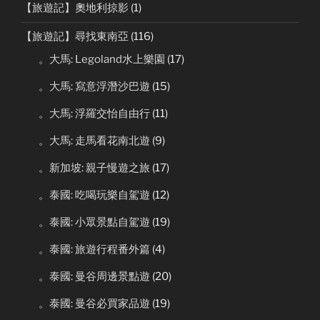
【旅遊記】奧地利掠影
(1)
【旅遊記】尋找東南亞
(116)
。大馬: Legoland水上樂園
(17)
。大馬: 寫意浮潛沙巴遊
(15)
。大馬: 浮羅交怡自由行
(11)
。大馬: 走馬看花南北遊
(9)
。新加坡: 親子慢遊之旅
(17)
。泰國: 吃喝玩樂自駕遊
(12)
。泰國: 小眾景點自駕遊
(19)
。泰國: 旅遊行程番外篇
(4)
。泰國: 曼谷周邊景點遊
(20)
。泰國: 曼谷必買家品遊
(19)