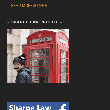
。READ MORE 閱讀更多。
– SHARPE LAW PROFILE –