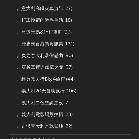
。意大利高鐵火車資訊
(27)
。打工換宿的遊學生活
(18)
。旅遊景點&行程規劃
(97)
。歷史美食必買資訊集
(131)
。炎之意大利暑假戀曲
(30)
。穿越真實與虛構之間
(57)
。經典意大行Big 4旅程
(44)
。義大利20天自助旅行
(106)
。義大利白色聖誕之夜
(7)
。義大利電影場景拍攝
(28)
。走過意大利足球聖地
(22)