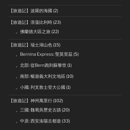
【旅遊記】波羅的海國
(2)
【旅遊記】浪蕩比利時
(23)
。佛蘭德大區之旅
(22)
【旅遊記】瑞士湖山色
(15)
。Bernina Express: 聖莫里茲
(5)
。北部: 從Bern跑到蘇黎世
(1)
。南部: 暢遊義大利文地區
(10)
。小國: 列支敦士登大公國
(1)
【旅遊記】神州萬里行
(102)
。三國: 魏蜀吳歷史古蹟
(20)
。中原: 西安洛陽古都遊
(33)