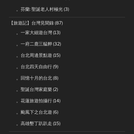
。芬蘭: 聖誕老人村極光
(3)
【旅遊記】台灣見聞錄
(87)
。一家大細遊台灣
(13)
。一府二鹿三艋舺
(32)
。台北周邊景點遊
(15)
。台北四天自由行
(9)
。回憶十月的台北
(8)
。聖誕台灣家庭樂
(2)
。花蓮旅遊拍攝行
(14)
。颱風下之台北遊
(6)
。高雄墾丁趴趴走
(15)