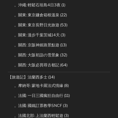
。沖繩: 輕鬆石垣島4日3夜
(1)
。關東: 東京鐮倉箱根溫泉
(22)
。關東: 東京長野日光旅遊
(53)
。關東: 漫步千葉茨城14天
(3)
。關西: 京阪神姬路景點遊
(13)
。關西: 大阪初詣の雪景象
(32)
。關西: 大阪必買尋古都記
(64)
【旅遊記】法蘭西多士
(14)
。摩納哥: 蒙地卡羅法式情緣
(8)
。法國: 一日三國瘋狂自由行
(11)
。法國: 國鐵訂票教學SNCF
(3)
。法國北部: 上法蘭西輕鬆遊
(3)