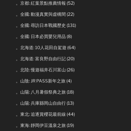
。京都: 紅葉景點推薦情報
(52)
。全國: 動漫真實與虛構間
(22)
。全國: 尋訪日本戰國歷史
(131)
。全國: 日本必買嬰兒用品
(8)
。北海道: 10人花田自駕遊
(64)
。北海道: 富良野自由行記
(20)
。北陸: 慢遊福井石川富山
(26)
。山陰: JR PASS新年之旅
(4)
。山陽: 八月暑假祭典之旅
(18)
。山陽: 兵庫縣岡山自由行
(13)
。東北: 追逐賞櫻花最前線
(44)
。東海: 靜岡伊豆溫泉之旅
(19)