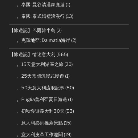
。泰國: 曼谷清邁家庭遊
(1)
。泰國: 泰式婚禮浪漫行
(13)
【旅遊記】巴爾幹半島
(2)
。克羅地亞: Dalmatia海岸
(2)
【旅遊記】情迷意大利
(565)
。15天意大利湖區之旅
(20)
。25天意國沉浸式慢遊
(1)
。50天意大利流浪記事
(80)
。Puglia普利亞夏日海邊
(1)
。初秋慢遊義大利30天
(93)
。意大利必到推薦景點
(15)
。意大利皮革工作趣聞
(19)