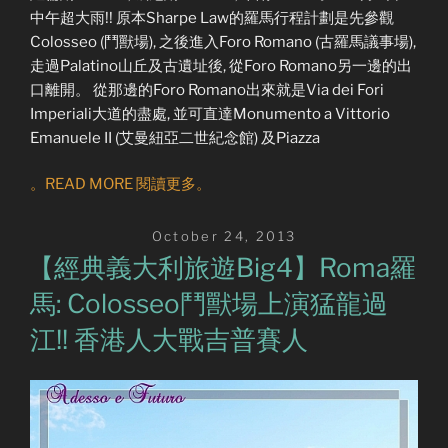
中午超大雨!! 原本Sharpe Law的羅馬行程計劃是先參觀
Colosseo (鬥獸場), 之後進入Foro Romano (古羅馬議事場),
走過Palatino山丘及古遺址後, 從Foro Romano另一邊的出
口離開。 從那邊的Foro Romano出來就是Via dei Fori
Imperiali大道的盡處, 並可直達Monumento a Vittorio
Emanuele II (艾曼紐亞二世紀念館) 及Piazza
。READ MORE 閱讀更多。
Posted
October 24, 2013
on
【經典義大利旅遊Big4】Roma羅
馬: Colosseo鬥獸場上演猛龍過
江!! 香港人大戰吉普賽人