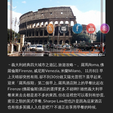
~ 義大利經典四大城市之遊記, 旅遊攻略 ~ 。羅馬Roma, 佛
羅倫斯Firenze, 威尼斯Venezia, 米蘭Milano。 11月8日 早
上天晴卻突然有雨, 卻不到30分鐘又陽光普照?! 晨早起來,
迎來「羅馬假期」第二個早上, 羅馬酒店附上的早餐比起在
Firenze (佛羅倫斯)酒店的選擇更多,不錯咧!! 雖然義大利早
餐來來去去都是差不多的東西, 但在這裡您可以看到有炒蛋,
蜜豆之類的英式早餐, Sharpe Law想也許是因為這家酒店
也有很多英國人入住是吧?? 不過正在享用早餐的時候,