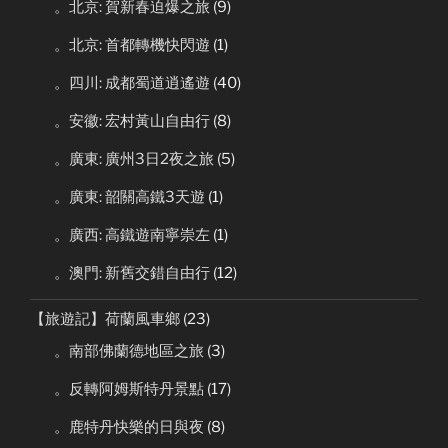
。北京: 賀新春迫爆之旅
(9)
。北京: 首都轉機快閃遊
(1)
。四川: 成都蜀道逍遙遊
(40)
。安徽: 宏村黃山自由行
(8)
。廣東: 廣州3日2夜之旅
(5)
。廣東: 韶關高鐵3天遊
(1)
。廣西: 高鐵遊南寧崇左
(1)
。澳門: 新舊交錯自由行
(12)
【旅遊記】荷蘭風車鄉
(23)
。南部佛蘭德地區之旅
(3)
。反轉阿姆斯特丹景點
(17)
。鹿特丹快樂的日與夜
(8)