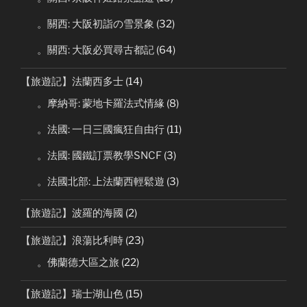
。關西: 大阪初詣の雪景象
(32)
。關西: 大阪必買尋古都記
(64)
【旅遊記】法蘭西多士
(14)
。摩納哥: 蒙地卡羅法式情緣
(8)
。法國: 一日三國瘋狂自由行
(11)
。法國: 國鐵訂票教學SNCF
(3)
。法國北部: 上法蘭西輕鬆遊
(3)
【旅遊記】波羅的海國
(2)
【旅遊記】浪蕩比利時
(23)
。佛蘭德大區之旅
(22)
【旅遊記】瑞士湖山色
(15)