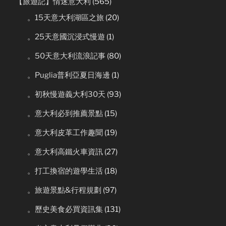
【旅遊記】情迷意大利
(565)
。15天意大利湖區之旅
(20)
。25天意國沉浸式慢遊
(1)
。50天意大利流浪記事
(80)
。Puglia普利亞夏日海邊
(1)
。初秋慢遊義大利30天
(93)
。意大利必到推薦景點
(15)
。意大利皮革工作趣聞
(19)
。意大利高鐵火車資訊
(27)
。打工換宿的遊學生活
(18)
。旅遊景點&行程規劃
(97)
。歷史美食必買資訊集
(131)