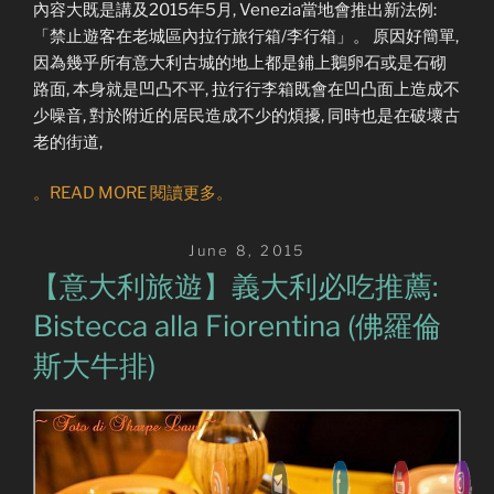
內容大既是講及2015年5月, Venezia當地會推出新法例:
「禁止遊客在老城區內拉行旅行箱/李行箱」。 原因好簡單,
因為幾乎所有意大利古城的地上都是鋪上鵝卵石或是石砌
路面, 本身就是凹凸不平, 拉行行李箱既會在凹凸面上造成不
少噪音, 對於附近的居民造成不少的煩擾, 同時也是在破壞古
老的街道,
。READ MORE 閱讀更多。
Posted
June 8, 2015
on
【意大利旅遊】義大利必吃推薦:
Bistecca alla Fiorentina (佛羅倫
斯大牛排)