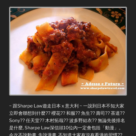
~ 跟Sharpe Law遊走日本 x 意大利 ~ 一說到日本不知大家
立即會聯想到什麼?? 櫻花?? 和服?? 魚生?? 壽司?? 茶道??
Sony?? 任天堂?? 木村拓哉?? 波多野結衣?? 無論先後排名
是什麼, Sharpe Law深信頭10位內一定會包括「動漫」。
今次不說動畫, 先說漫畫, 不知道大家有沒有看漫的習慣??