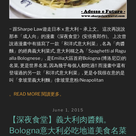
~ 跟Sharpe Law遊走日本 x 意大利 ~ 承上文。 這次再說說
那本「成人向」的漫畫《深夜食堂》(安倍夜郎作)。 上次曾
說過漫畫中有描寫了一款「和洋式意大利菜」, 名為「肉醬
麵」的經典義大利菜式, 意大利稱之為「Spaghetti al Ragu
alla Bolognese」, 是Emilia大區首府Bologna (博洛尼亞)的
名菜, 更是世界名菜, 因為幾乎每個人都吃過!! 而漫畫中還有
登場過的另一款「和洋式意大利菜」, 更是令我很在意的是
叫「拿坡里義大利麵」(拿坡里意粉/Neapolitan
。READ MORE 閱讀更多。
Posted
June 1, 2015
on
【深夜食堂】義大利肉醬麵。
Bologna意大利必吃地道美食名菜