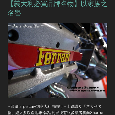
on
【義大利必買品牌名物】以家族之
名譽
~ 跟Sharpe Law到意大利自由行 ~ 上篇講及「意大利名
物」絕大多以產地來命名, 刊登後有很多讀者看向Sharpe