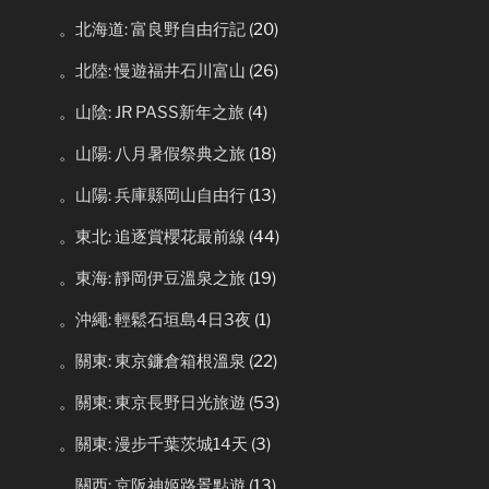
。北海道: 富良野自由行記
(20)
。北陸: 慢遊福井石川富山
(26)
。山陰: JR PASS新年之旅
(4)
。山陽: 八月暑假祭典之旅
(18)
。山陽: 兵庫縣岡山自由行
(13)
。東北: 追逐賞櫻花最前線
(44)
。東海: 靜岡伊豆溫泉之旅
(19)
。沖繩: 輕鬆石垣島4日3夜
(1)
。關東: 東京鐮倉箱根溫泉
(22)
。關東: 東京長野日光旅遊
(53)
。關東: 漫步千葉茨城14天
(3)
。關西: 京阪神姬路景點遊
(13)