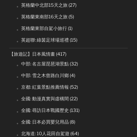
。英格蘭中北部15天之旅
(27)
。英格蘭東南部16天之旅
(5)
。英格蘭東部自駕小旅行
(1)
。英超聯: 綠茵足球場巡禮
(15)
【旅遊記】日本風情畫
(417)
。中部: 名古屋琵琶湖景點
(32)
。中部: 雪之木曾路白川鄉
(4)
。京都: 紅葉景點推薦情報
(52)
。全國: 動漫真實與虛構間
(22)
。全國: 尋訪日本戰國歷史
(131)
。全國: 日本必買嬰兒用品
(8)
。北海道: 10人花田自駕遊
(64)