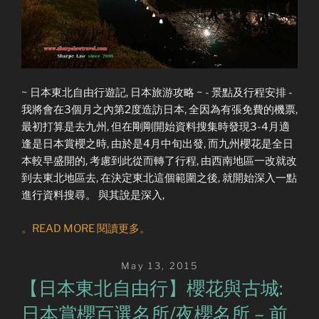
~ 日本東北自由行遊記, 日本旅游攻略 ~ - 景點及行程安排 -
我將會在3個月之內第2度造訪日本, 全因為有張免費的機票,
最初打算是去九州, 但在剛剛開始資料搜集時發現3-4月適
逢是日本賞櫻之時, 由於是4月中旬出發, 而九州櫻花是全日
本較早盛開的, 考慮到此從而轉了行程, 由西南地區一改就改
到去東北地區去, 在決定東北這個範圍之後, 就開始深入一點
進行資料搜尋。 與其說是深入,
。READ MORE 閱讀更多。
Posted
May 13, 2015
on
【日本東北自由行】櫻花與古城:
日本賞櫻百選名所/夜櫻名所 – 前