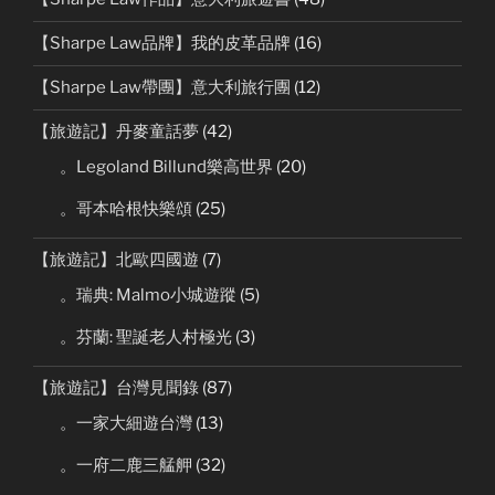
【Sharpe Law品牌】我的皮革品牌
(16)
【Sharpe Law帶團】意大利旅行團
(12)
【旅遊記】丹麥童話夢
(42)
。Legoland Billund樂高世界
(20)
。哥本哈根快樂頌
(25)
【旅遊記】北歐四國遊
(7)
。瑞典: Malmo小城遊蹤
(5)
。芬蘭: 聖誕老人村極光
(3)
【旅遊記】台灣見聞錄
(87)
。一家大細遊台灣
(13)
。一府二鹿三艋舺
(32)