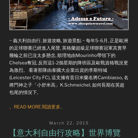
~ 義大利自由行, 旅遊攻略, 旅遊景點 ~ 每年5-6月, 正是歐洲
的足球聯賽已經進入尾聲, 英格蘭超級足球聯賽冠軍其實早
幾輪之前已沒太多懸念, 順理地由Mourinho帶領下的
Chelsea奪冠, 反而這1-2個星期的降班區及歐戰資格戰況更
為激烈。 看著那隊由泰國大企業出資的李斯特城
(Leicester City FC), 這支擁有昔日米蘭名將Cambiasso, 名
將門神之子「小舒米高」K.Schmeichel, 如何長期在英超
包尾的情況下,
。READ MORE 閱讀更多。
Posted
March 22, 2015
on
【意大利自由行攻略】世界博覽