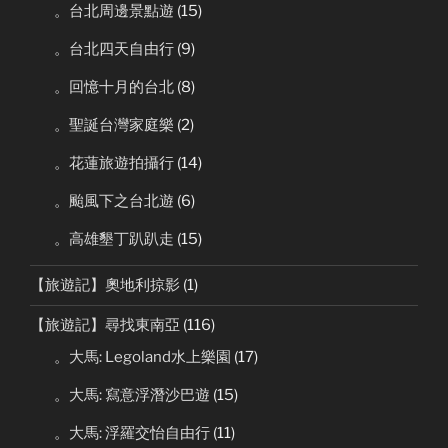
。台北周邊景點遊
(15)
。台北四天自由行
(9)
。回憶十月的台北
(8)
。聖誕台灣家庭樂
(2)
。花蓮旅遊拍攝行
(14)
。颱風下之台北遊
(6)
。高雄墾丁趴趴走
(15)
【旅遊記】奧地利掠影
(1)
【旅遊記】尋找東南亞
(116)
。大馬: Legoland水上樂園
(17)
。大馬: 寫意浮潛沙巴遊
(15)
。大馬: 浮羅交怡自由行
(11)