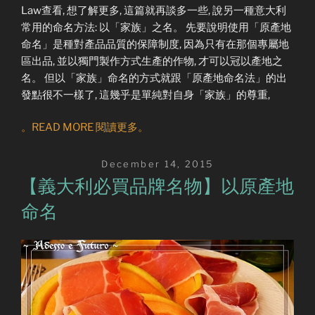
Law查看, 想了解更多, 這篇就再談多一些, 說另一種意大利
常用的命名方法: 以「家族」之名。 先要說明使用「原產地
命名」是種對產品品質的保障制度, 因為只有在那個專屬地
區出品, 並以獨門製作方式生產的作物, 才可以冠以產地之
名。 但以「家族」命名的方式就跟「原產地命名法」的出
發點很不一樣了, 這幾乎是單純對自身「家族」的尊重,
。READ MORE 閱讀更多。
Posted
December 14, 2015
on
【義大利必買品牌名物】以原產地
命名