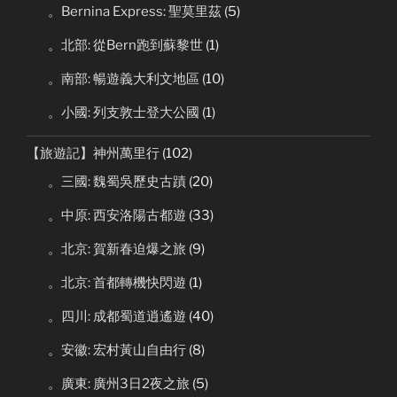
。Bernina Express: 聖莫里茲
(5)
。北部: 從Bern跑到蘇黎世
(1)
。南部: 暢遊義大利文地區
(10)
。小國: 列支敦士登大公國
(1)
【旅遊記】神州萬里行
(102)
。三國: 魏蜀吳歷史古蹟
(20)
。中原: 西安洛陽古都遊
(33)
。北京: 賀新春迫爆之旅
(9)
。北京: 首都轉機快閃遊
(1)
。四川: 成都蜀道逍遙遊
(40)
。安徽: 宏村黃山自由行
(8)
。廣東: 廣州3日2夜之旅
(5)