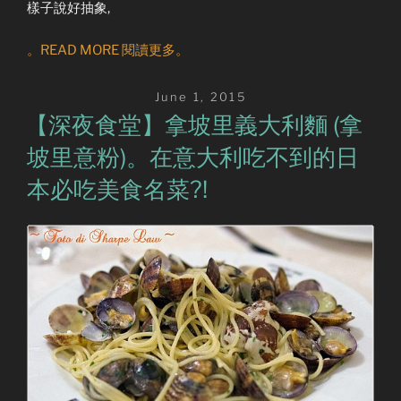
樣子說好抽象,
。READ MORE 閱讀更多。
Posted
June 1, 2015
on
【深夜食堂】拿坡里義大利麵 (拿
坡里意粉)。在意大利吃不到的日
本必吃美食名菜?!