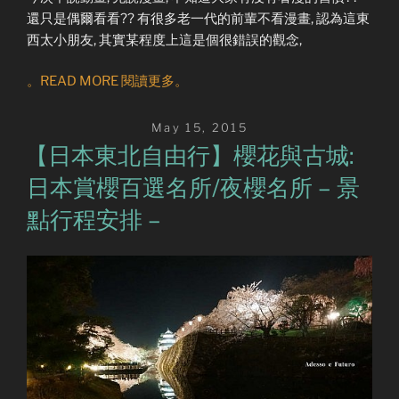
還只是偶爾看看?? 有很多老一代的前輩不看漫畫, 認為這東
西太小朋友, 其實某程度上這是個很錯誤的觀念,
。READ MORE 閱讀更多。
Posted
May 15, 2015
on
【日本東北自由行】櫻花與古城:
日本賞櫻百選名所/夜櫻名所 – 景
點行程安排 –