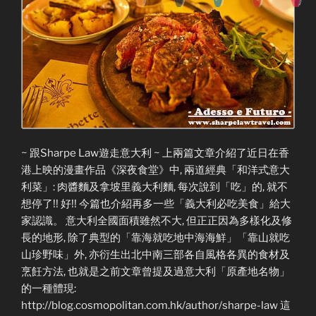
~ 跟Sharpe Law遊走意大利 ~ 上兩篇文章介紹了近日在香
港上映的漫畫作品《深夜食堂》中, 兩道經典「和洋式意大
利菜」: 肉醬麵及拿坡里義大利麵, 每次說到「吃」的, 就不
想停了!! 好!! 今篇也介紹再多一些「義大利必吃美食」給大
家認識。 意大利全國面積雖然不大, 但正正因為多樣化及修
長的地形, 除了典型的「靠海就吃地中海海鮮」「靠山就吃
山珍野味」外, 亦衍生出北中南三部各自風格各異的食材及
烹飪方法, 也就是之前文章曾提及過意大利「原產地名物」
的一種體現:
http://blog.cosmopolitan.com.hk/author/sharpe-law 這