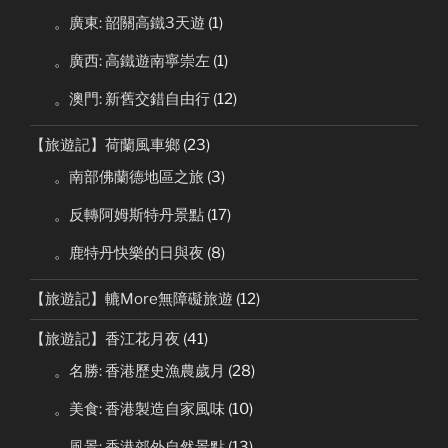
。廣東: 韶關高鐵3天遊
(1)
。廣西: 高鐵遊南寧崇左
(1)
。澳門: 新舊交錯自由行
(12)
【旅遊記】荷蘭風車鄉
(23)
。南部佛蘭德地區之旅
(3)
。反轉阿姆斯特丹景點
(17)
。鹿特丹快樂的日與夜
(8)
【旅遊記】轆More無障礙旅遊
(12)
【旅遊記】香江花月夜
(41)
。名勝: 香港歷史漁農歲月
(28)
。美食: 香港製造自家風味
(10)
。風景: 香港郊外自然景點
(13)