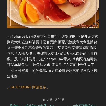
~ 跟Sharpe Law到意大利自由行 ~ 這篇說的, 不是介紹大家
到意大利旅遊時購買什麼名品牌, 而是想說說意大利品牌背
後一些您或許不會發現的東西。 某篇說到某些強國同胞很
喜歡「大搖大擺」, 在彼邦大街上強烈地宣示自身的「價錢
觀」及「家財萬貫」, 在Sharpe Law看來, 其實既有點可笑,
可悲亦是危險。 最危險之處, 不只單單在表面上千失去了
「財不可露眼」的危機感, 而更在於自身原來窮得只餘下錢
這東西,
。READ MORE 閱讀更多。
Posted
July 5, 2015
on