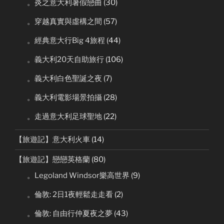
。炎之意大利暑假戀曲
(30)
。穿越真實與虛構之間
(57)
。經典意大行Big 4旅程
(44)
。義大利20天自助旅行
(106)
。義大利白色聖誕之夜
(7)
。義大利電影場景拍攝
(28)
。走過意大利足球聖地
(22)
【旅遊記】意大利火車
(14)
【旅遊記】戀戀英格蘭
(80)
。Legoland Windsor樂高世界
(9)
。倫敦: 2日1夜輕鬆走走看
(2)
。倫敦: 自由行仲夏夜之夢
(43)