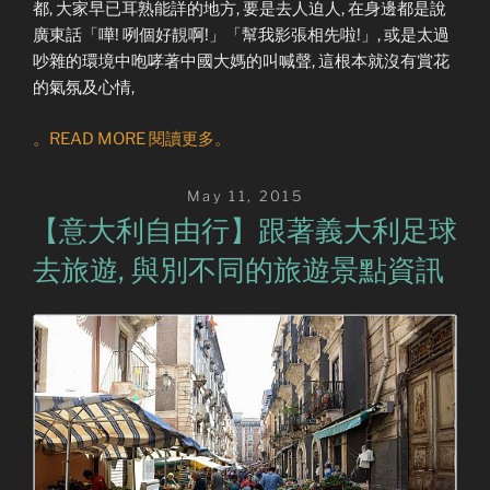
都, 大家早已耳熟能詳的地方, 要是去人迫人, 在身邊都是說
廣東話「嘩! 咧個好靚啊!」「幫我影張相先啦!」, 或是太過
吵雜的環境中咆哮著中國大媽的叫喊聲, 這根本就沒有賞花
的氣氛及心情,
。READ MORE 閱讀更多。
Posted
May 11, 2015
on
【意大利自由行】跟著義大利足球
去旅遊, 與別不同的旅遊景點資訊