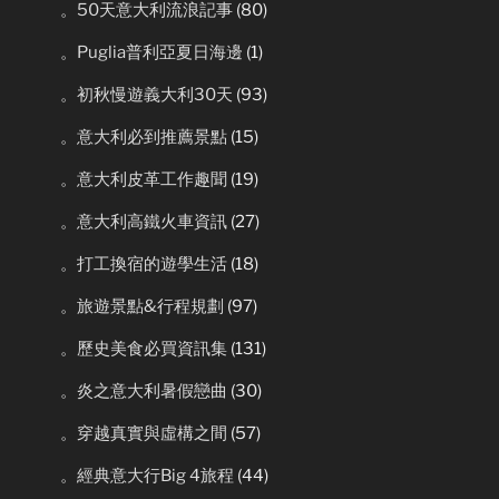
。50天意大利流浪記事
(80)
。Puglia普利亞夏日海邊
(1)
。初秋慢遊義大利30天
(93)
。意大利必到推薦景點
(15)
。意大利皮革工作趣聞
(19)
。意大利高鐵火車資訊
(27)
。打工換宿的遊學生活
(18)
。旅遊景點&行程規劃
(97)
。歷史美食必買資訊集
(131)
。炎之意大利暑假戀曲
(30)
。穿越真實與虛構之間
(57)
。經典意大行Big 4旅程
(44)