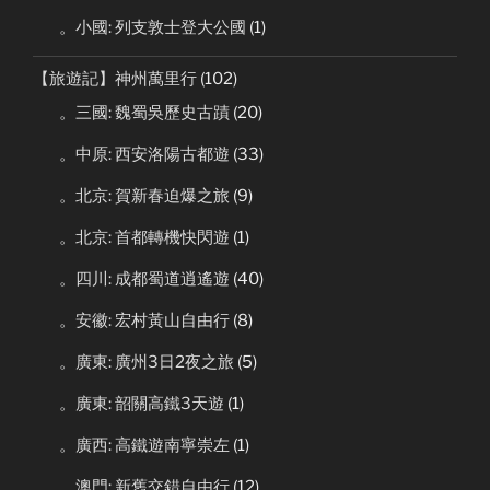
。小國: 列支敦士登大公國
(1)
【旅遊記】神州萬里行
(102)
。三國: 魏蜀吳歷史古蹟
(20)
。中原: 西安洛陽古都遊
(33)
。北京: 賀新春迫爆之旅
(9)
。北京: 首都轉機快閃遊
(1)
。四川: 成都蜀道逍遙遊
(40)
。安徽: 宏村黃山自由行
(8)
。廣東: 廣州3日2夜之旅
(5)
。廣東: 韶關高鐵3天遊
(1)
。廣西: 高鐵遊南寧崇左
(1)
。澳門: 新舊交錯自由行
(12)