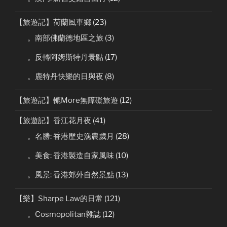
【旅遊記】荷蘭風車鄉
(23)
。南部佛蘭德地區之旅
(3)
。反轉阿姆斯特丹景點
(17)
。鹿特丹快樂的日與夜
(8)
【旅遊記】轆More無障礙旅遊
(12)
【旅遊記】香江花月夜
(41)
。名勝: 香港歷史漁農歲月
(28)
。美食: 香港製造自家風味
(10)
。風景: 香港郊外自然景點
(13)
【樂】Sharpe Law的日常
(121)
。Cosmopolitan雜誌
(12)