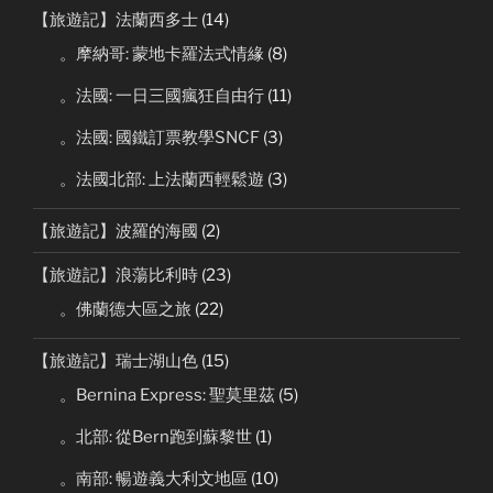
【旅遊記】法蘭西多士
(14)
。摩納哥: 蒙地卡羅法式情緣
(8)
。法國: 一日三國瘋狂自由行
(11)
。法國: 國鐵訂票教學SNCF
(3)
。法國北部: 上法蘭西輕鬆遊
(3)
【旅遊記】波羅的海國
(2)
【旅遊記】浪蕩比利時
(23)
。佛蘭德大區之旅
(22)
【旅遊記】瑞士湖山色
(15)
。Bernina Express: 聖莫里茲
(5)
。北部: 從Bern跑到蘇黎世
(1)
。南部: 暢遊義大利文地區
(10)