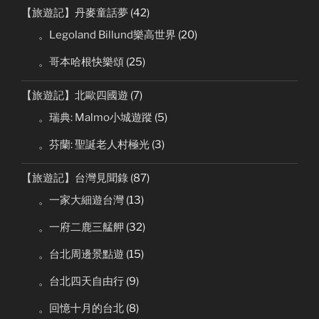
【旅遊記】丹麥童話夢
(42)
。Legoland Billund樂高世界
(20)
。哥本哈根快樂頌
(25)
【旅遊記】北歐四國遊
(7)
。瑞典: Malmo小城遊蹤
(5)
。芬蘭: 聖誕老人村極光
(3)
【旅遊記】台灣見聞錄
(87)
。一家大細遊台灣
(13)
。一府二鹿三艋舺
(32)
。台北周邊景點遊
(15)
。台北四天自由行
(9)
。回憶十月的台北
(8)