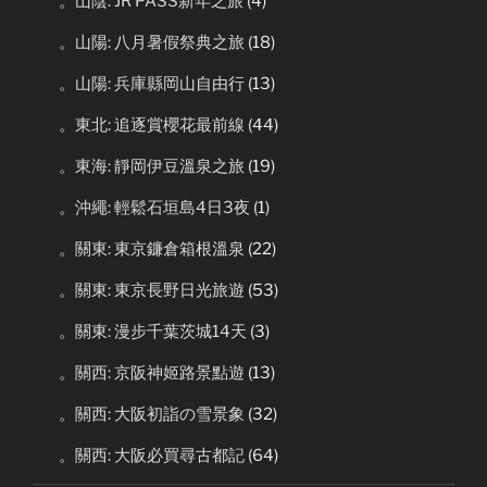
。山陰: JR PASS新年之旅
(4)
。山陽: 八月暑假祭典之旅
(18)
。山陽: 兵庫縣岡山自由行
(13)
。東北: 追逐賞櫻花最前線
(44)
。東海: 靜岡伊豆溫泉之旅
(19)
。沖繩: 輕鬆石垣島4日3夜
(1)
。關東: 東京鐮倉箱根溫泉
(22)
。關東: 東京長野日光旅遊
(53)
。關東: 漫步千葉茨城14天
(3)
。關西: 京阪神姬路景點遊
(13)
。關西: 大阪初詣の雪景象
(32)
。關西: 大阪必買尋古都記
(64)