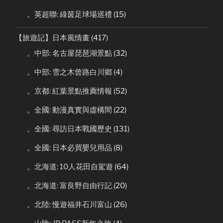
。英超聯: 綠茵足球場巡禮
(15)
【旅遊記】日本風情畫
(417)
。中部: 名古屋琵琶湖景點
(32)
。中部: 雪之木曾路白川鄉
(4)
。京都: 紅葉景點推薦情報
(52)
。全國: 動漫真實與虛構間
(22)
。全國: 尋訪日本戰國歷史
(131)
。全國: 日本必買嬰兒用品
(8)
。北海道: 10人花田自駕遊
(64)
。北海道: 富良野自由行記
(20)
。北陸: 慢遊福井石川富山
(26)