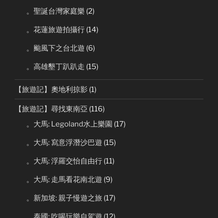
。聖誕台灣家庭樂
(2)
。花蓮旅遊拍攝行
(14)
。颱風下之台北遊
(6)
。高雄墾丁趴趴走
(15)
【旅遊記】奧地利掠影
(1)
【旅遊記】尋找東南亞
(116)
。大馬: Legoland水上樂園
(17)
。大馬: 寫意浮潛沙巴遊
(15)
。大馬: 浮羅交怡自由行
(11)
。大馬: 走馬看花南北遊
(9)
。新加坡: 親子慢遊之旅
(17)
。泰國: 吃喝玩樂自駕遊
(12)