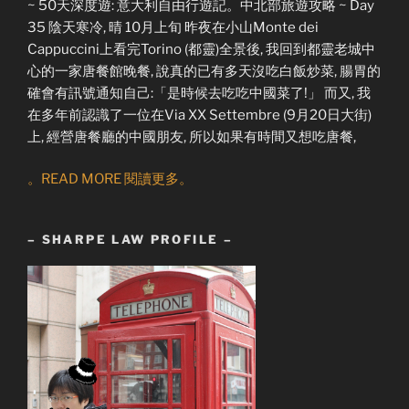
~ 50天深度遊: 意大利自由行遊記。中北部旅遊攻略 ~ Day
35 陰天寒冷, 晴 10月上旬 昨夜在小山Monte dei
Cappuccini上看完Torino (都靈)全景後, 我回到都靈老城中
心的一家唐餐館晚餐, 說真的已有多天沒吃白飯炒菜, 腸胃的
確會有訊號通知自己:「是時候去吃吃中國菜了!」 而又, 我
在多年前認識了一位在Via XX Settembre (9月20日大街)
上, 經營唐餐廳的中國朋友, 所以如果有時間又想吃唐餐,
。READ MORE 閱讀更多。
– SHARPE LAW PROFILE –