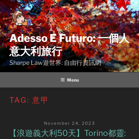
Skip
to
content
Adesso E Futuro: 一個人
意大利旅行
Sharpe Law遊世界: 自由行資訊網
Menu
TAG:
意甲
Posted
November 24, 2023
on
【浪遊義大利50天】Torino都靈: