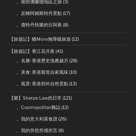
。南部佛蘭德地區之旅
(3)
。反轉阿姆斯特丹景點
(17)
。鹿特丹快樂的日與夜
(8)
【旅遊記】轆More無障礙旅遊
(12)
【旅遊記】香江花月夜
(41)
。名勝: 香港歷史漁農歲月
(28)
。美食: 香港製造自家風味
(10)
。風景: 香港郊外自然景點
(13)
【樂】Sharpe Law的日常
(121)
。Cosmopolitan雜誌
(12)
。我的意大利菜食譜
(26)
。我的所想所感所言
(8)