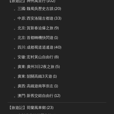
【旅遊記】神州萬里行
(102)
。三國: 魏蜀吳歷史古蹟
(20)
。中原: 西安洛陽古都遊
(33)
。北京: 賀新春迫爆之旅
(9)
。北京: 首都轉機快閃遊
(1)
。四川: 成都蜀道逍遙遊
(40)
。安徽: 宏村黃山自由行
(8)
。廣東: 廣州3日2夜之旅
(5)
。廣東: 韶關高鐵3天遊
(1)
。廣西: 高鐵遊南寧崇左
(1)
。澳門: 新舊交錯自由行
(12)
【旅遊記】荷蘭風車鄉
(23)