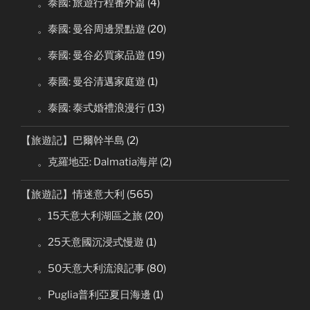
。泰國: 旅遊行程番外篇
(4)
。泰國: 曼谷周邊景點遊
(20)
。泰國: 曼谷必買家品遊
(19)
。泰國: 曼谷清邁家庭遊
(1)
。泰國: 泰式婚禮浪漫行
(13)
【旅遊記】巴爾幹半島
(2)
。克羅地亞: Dalmatia海岸
(2)
【旅遊記】情迷意大利
(565)
。15天意大利湖區之旅
(20)
。25天意國沉浸式慢遊
(1)
。50天意大利流浪記事
(80)
。Puglia普利亞夏日海邊
(1)