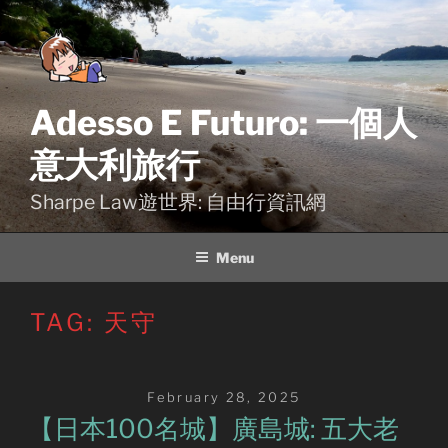
Skip
to
content
Adesso E Futuro: 一個人
意大利旅行
Sharpe Law遊世界: 自由行資訊網
Menu
TAG:
天守
Posted
February 28, 2025
on
【日本100名城】廣島城: 五大老