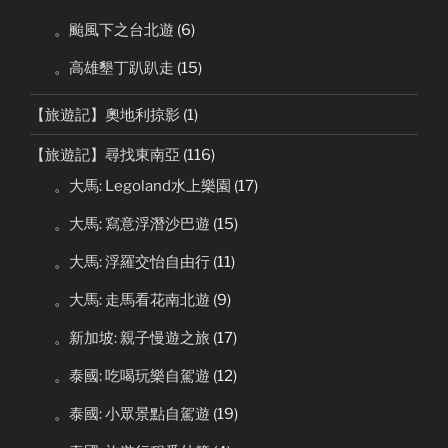
。颱風下之台北遊
(6)
。高雄墾丁趴趴走
(15)
【旅遊記】奧地利掠影
(1)
【旅遊記】尋找東南亞
(116)
。大馬: Legoland水上樂園
(17)
。大馬: 寫意浮潛沙巴遊
(15)
。大馬: 浮羅交怡自由行
(11)
。大馬: 走馬看花南北遊
(9)
。新加坡: 親子慢遊之旅
(17)
。泰國: 吃喝玩樂自駕遊
(12)
。泰國: 小眾景點自駕遊
(19)