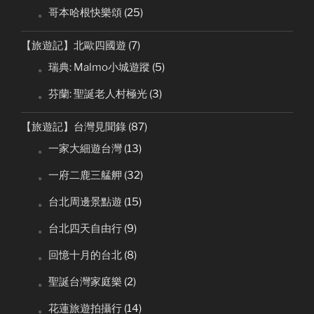
。哥本哈根快樂頌
(25)
【旅遊記】北歐四國遊
(7)
。瑞典: Malmo小城遊蹤
(5)
。芬蘭: 聖誕老人村極光
(3)
【旅遊記】台灣見聞錄
(87)
。一家大細遊台灣
(13)
。一府二鹿三艋舺
(32)
。台北周邊景點遊
(15)
。台北四天自由行
(9)
。回憶十月的台北
(8)
。聖誕台灣家庭樂
(2)
。花蓮旅遊拍攝行
(14)