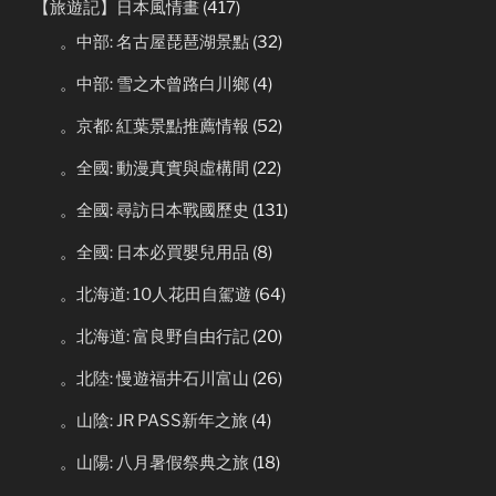
【旅遊記】日本風情畫
(417)
。中部: 名古屋琵琶湖景點
(32)
。中部: 雪之木曾路白川鄉
(4)
。京都: 紅葉景點推薦情報
(52)
。全國: 動漫真實與虛構間
(22)
。全國: 尋訪日本戰國歷史
(131)
。全國: 日本必買嬰兒用品
(8)
。北海道: 10人花田自駕遊
(64)
。北海道: 富良野自由行記
(20)
。北陸: 慢遊福井石川富山
(26)
。山陰: JR PASS新年之旅
(4)
。山陽: 八月暑假祭典之旅
(18)