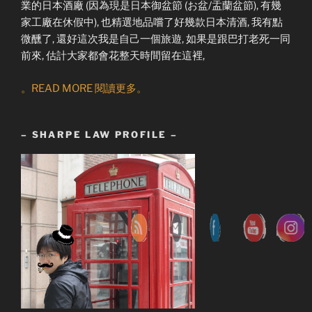
業的日本酒廠 (因為現是日本御盆節 (お盆/盂蘭盆節), 有幾
家工廠在休假中), 也精選地品嚐了好幾款日本清酒, 我有點
微醺了, 還好這次我是自己一個旅遊, 如果是跟巴打老死一同
前來, 估計大家都會花整天時間留在這裡,
。READ MORE 閱讀更多。
– SHARPE LAW PROFILE –