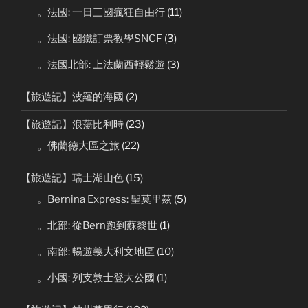
。法國: 一日三國瘋狂自由行
(11)
。法國: 國鐵訂票教學SNCF
(3)
。法國北部: 上法蘭西輕鬆遊
(3)
【旅遊記】波羅的海國
(2)
【旅遊記】浪蕩比利時
(23)
。佛蘭德大區之旅
(22)
【旅遊記】瑞士湖山色
(15)
。Bernina Express: 聖莫里茲
(5)
。北部: 從Bern跑到蘇黎世
(1)
。南部: 暢遊義大利文地區
(10)
。小國: 列支敦士登大公國
(1)