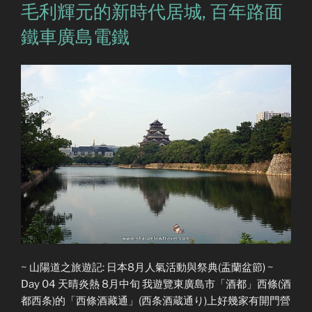
毛利輝元的新時代居城, 百年路面
鐵車廣島電鐵
~ 山陽道之旅遊記: 日本8月人氣活動與祭典(盂蘭盆節) ~
Day 04 天晴炎熱 8月中旬 我遊覽東廣島市「酒都」西條(酒
都西条)的「西條酒藏通」(西条酒蔵通り)上好幾家有開門營