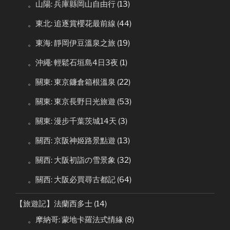
。山陽: 兵庫縣岡山自由行
(13)
。東北: 追逐賞櫻花最前線
(44)
。東海: 靜岡伊豆溫泉之旅
(19)
。沖繩: 輕鬆石垣島4日3夜
(1)
。關東: 東京鐮倉箱根溫泉
(22)
。關東: 東京長野日光旅遊
(53)
。關東: 漫步千葉茨城14天
(3)
。關西: 京阪神姬路景點遊
(13)
。關西: 大阪初詣の雪景象
(32)
。關西: 大阪必買尋古都記
(64)
【旅遊記】法蘭西多士
(14)
。摩納哥: 蒙地卡羅法式情緣
(8)