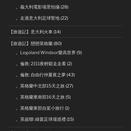
。義大利電影場景拍攝
(28)
。走過意大利足球聖地
(22)
【旅遊記】意大利火車
(14)
【旅遊記】戀戀英格蘭
(80)
。Legoland Windsor樂高世界
(9)
。倫敦: 2日1夜輕鬆走走看
(2)
。倫敦: 自由行仲夏夜之夢
(43)
。英格蘭中北部15天之旅
(27)
。英格蘭東南部16天之旅
(5)
。英格蘭東部自駕小旅行
(1)
。英超聯: 綠茵足球場巡禮
(15)