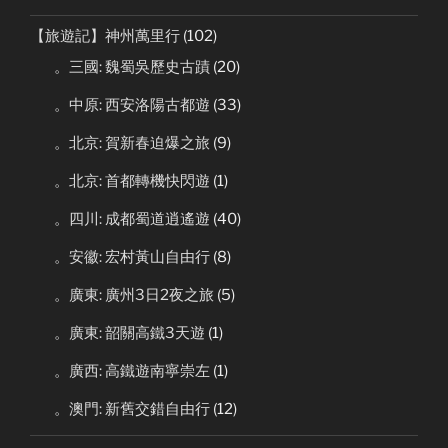
【旅遊記】神州萬里行
(102)
。三國: 魏蜀吳歷史古蹟
(20)
。中原: 西安洛陽古都遊
(33)
。北京: 賀新春迫爆之旅
(9)
。北京: 首都轉機快閃遊
(1)
。四川: 成都蜀道逍遙遊
(40)
。安徽: 宏村黃山自由行
(8)
。廣東: 廣州3日2夜之旅
(5)
。廣東: 韶關高鐵3天遊
(1)
。廣西: 高鐵遊南寧崇左
(1)
。澳門: 新舊交錯自由行
(12)