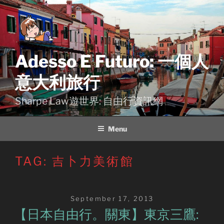
Skip
to
content
Adesso E Futuro: 一個人
意大利旅行
Sharpe Law遊世界: 自由行資訊網
Menu
TAG:
吉卜力美術館
Posted
September 17, 2013
on
【日本自由行。關東】東京三鷹: