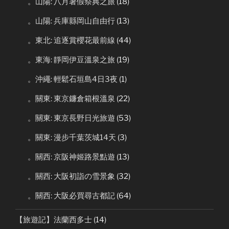
。山陽: 八月暑假祭典之旅
(18)
。山陽: 兵庫縣岡山自由行
(13)
。東北: 追逐賞櫻花最前線
(44)
。東海: 靜岡伊豆溫泉之旅
(19)
。沖繩: 輕鬆石垣島4日3夜
(1)
。關東: 東京鐮倉箱根溫泉
(22)
。關東: 東京長野日光旅遊
(53)
。關東: 漫步千葉茨城14天
(3)
。關西: 京阪神姬路景點遊
(13)
。關西: 大阪初詣の雪景象
(32)
。關西: 大阪必買尋古都記
(64)
【旅遊記】法蘭西多士
(14)