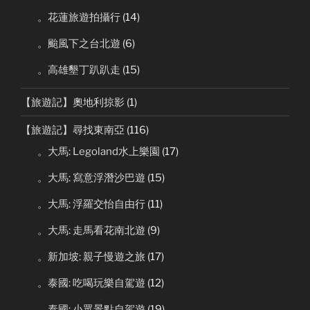
。花蓮旅遊拍攝行
(14)
。颱風下之台北遊
(6)
。高雄墾丁趴趴走
(15)
【旅遊記】奧地利掠影
(1)
【旅遊記】尋找東南亞
(116)
。大馬: Legoland水上樂園
(17)
。大馬: 寫意浮潛沙巴遊
(15)
。大馬: 浮羅交怡自由行
(11)
。大馬: 走馬看花南北遊
(9)
。新加坡: 親子慢遊之旅
(17)
。泰國: 吃喝玩樂自駕遊
(12)
。泰國: 小眾景點自駕遊
(19)