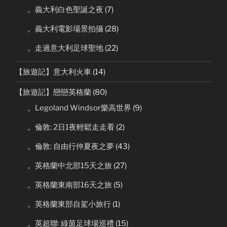
。義大利白色聖誕之夜
(7)
。義大利電影場景拍攝
(28)
。走過意大利足球聖地
(22)
【旅遊記】意大利火車
(14)
【旅遊記】戀戀英格蘭
(80)
。Legoland Windsor樂高世界
(9)
。倫敦: 2日1夜輕鬆走走看
(2)
。倫敦: 自由行仲夏夜之夢
(43)
。英格蘭中北部15天之旅
(27)
。英格蘭東南部16天之旅
(5)
。英格蘭東部自駕小旅行
(1)
。英超聯: 綠茵足球場巡禮
(15)