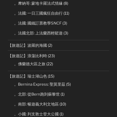
。摩納哥: 蒙地卡羅法式情緣
(8)
。法國: 一日三國瘋狂自由行
(11)
。法國: 國鐵訂票教學SNCF
(3)
。法國北部: 上法蘭西輕鬆遊
(3)
【旅遊記】波羅的海國
(2)
【旅遊記】浪蕩比利時
(23)
。佛蘭德大區之旅
(22)
【旅遊記】瑞士湖山色
(15)
。Bernina Express: 聖莫里茲
(5)
。北部: 從Bern跑到蘇黎世
(1)
。南部: 暢遊義大利文地區
(10)
。小國: 列支敦士登大公國
(1)