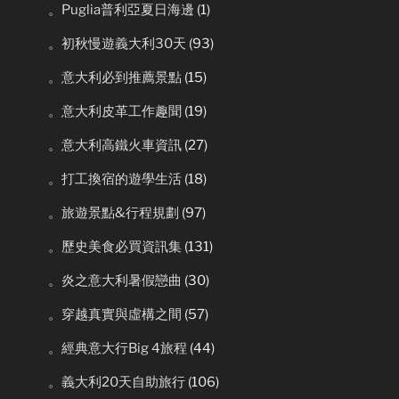
。Puglia普利亞夏日海邊
(1)
。初秋慢遊義大利30天
(93)
。意大利必到推薦景點
(15)
。意大利皮革工作趣聞
(19)
。意大利高鐵火車資訊
(27)
。打工換宿的遊學生活
(18)
。旅遊景點&行程規劃
(97)
。歷史美食必買資訊集
(131)
。炎之意大利暑假戀曲
(30)
。穿越真實與虛構之間
(57)
。經典意大行Big 4旅程
(44)
。義大利20天自助旅行
(106)