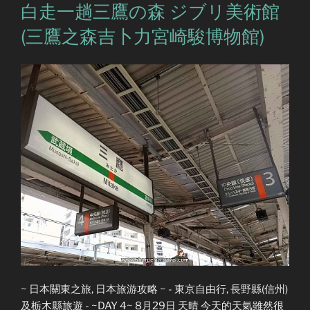
白走一趟三鷹の森 ジブリ美術館
(三鷹之森吉卜力宮崎駿博物館)
~ 日本關東之旅, 日本旅游攻略 ~ - 東京自由行, 長野縣(信州)
及栃木縣旅遊 - ~DAY 4~ 8月29日 天晴 今天的天氣雖然很