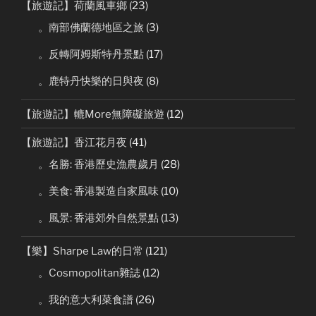
【旅遊記】荷蘭風車鄉
(23)
。南部佛蘭德地區之旅
(3)
。反轉阿姆斯特丹景點
(17)
。鹿特丹快樂的日與夜
(8)
【旅遊記】轆More無障礙旅遊
(12)
【旅遊記】香江花月夜
(41)
。名勝: 香港歷史漁農歲月
(28)
。美食: 香港製造自家風味
(10)
。風景: 香港郊外自然景點
(13)
【樂】Sharpe Law的日常
(121)
。Cosmopolitan雜誌
(12)
。我的意大利菜食譜
(26)