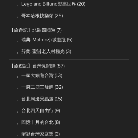
。Legoland Billund樂高世界
(20)
。哥本哈根快樂頌
(25)
【旅遊記】北歐四國遊
(7)
。瑞典: Malmo小城遊蹤
(5)
。芬蘭: 聖誕老人村極光
(3)
【旅遊記】台灣見聞錄
(87)
。一家大細遊台灣
(13)
。一府二鹿三艋舺
(32)
。台北周邊景點遊
(15)
。台北四天自由行
(9)
。回憶十月的台北
(8)
。聖誕台灣家庭樂
(2)