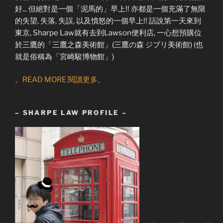
好... 但絕對是一個「泥馬的」早上!! 亦都是一個充滿了無限
的失望, 失落, 失誤, 以及憤怒的一個早上!! 話說第一天來到
東京, Sharpe Law就有去到Lawson便利店, 一心想預購位
於三鷹的「三鷹之森美術館」(三鷹の森 ジブリ美術館) (也
就是俗稱為「宮崎駿博物館」)
。READ MORE 閱讀更多。
– SHARPE LAW PROFILE –